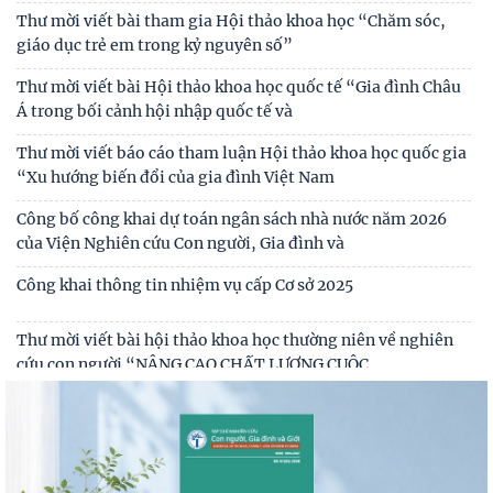
Tự lực, tự cường - sức mạnh nội sinh trong kỷ nguyên phát
Thư mời viết bài tham gia Hội thảo khoa học “Chăm sóc,
triển mới của dân tộc
giáo dục trẻ em trong kỷ nguyên số”
Biến đổi chức năng kinh tế và giáo dục trong các gia đình có
Thư mời viết bài Hội thảo khoa học quốc tế “Gia đình Châu
người di cư lao động quốc tế
Á trong bối cảnh hội nhập quốc tế và
Thư mời viết báo cáo tham luận Hội thảo khoa học quốc gia
“Xu hướng biến đổi của gia đình Việt Nam
Công bố công khai dự toán ngân sách nhà nước năm 2026
của Viện Nghiên cứu Con người, Gia đình và
Công khai thông tin nhiệm vụ cấp Cơ sở 2025
Thư mời viết bài hội thảo khoa học thường niên về nghiên
cứu con người “NÂNG CAO CHẤT LƯỢNG CUỘC
Thông báo triệu tập thí sinh đủ điều kiện, tiêu chuẩn, tham
gia sát hạch trình độ hiểu biết chung
Thông báo kết quả kiểm tra điều kiện, tiêu chuẩn, văn