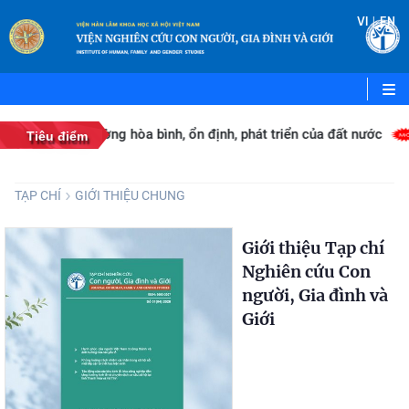
|
VI
EN
ủng cố môi trường hòa bình, ổn định, phát triển của đất nước
Tiêu điểm
TẠP CHÍ
GIỚI THIỆU CHUNG
Giới thiệu Tạp chí
Nghiên cứu Con
người, Gia đình và
Giới