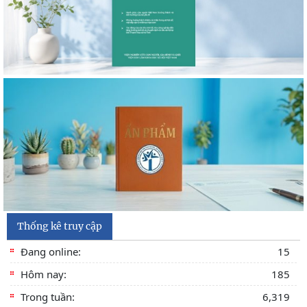
bằng, chứng chỉ đối với thí sinh đăng ký dự
Thông báo 2773/TB-KHXH về Kết quả kiểm tra điều kiện,
tiêu chuẩn, văn bằng, chứng chỉ đối với thí
Thống kê truy cập
Đang online:
15
Hôm nay:
185
Trong tuần:
6,319