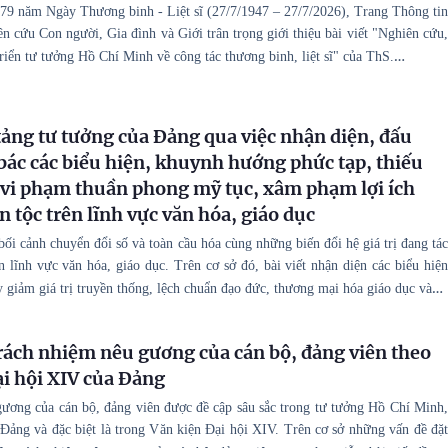
79 năm Ngày Thương binh - Liệt sĩ (27/7/1947 – 27/7/2026), Trang Thông tin
n cứu Con người, Gia đình và Giới trân trọng giới thiệu bài viết "Nghiên cứu,
…
riển tư tưởng Hồ Chí Minh về công tác thương binh, liệt sĩ" của ThS.
tảng tư tưởng của Đảng qua việc nhận diện, đấu
bác các biểu hiện, khuynh hướng phức tạp, thiếu
vi phạm thuần phong mỹ tục, xâm phạm lợi ích
n tộc trên lĩnh vực văn hóa, giáo dục
 bối cảnh chuyển đổi số và toàn cầu hóa cùng những biến đổi hệ giá trị đang tác
lĩnh vực văn hóa, giáo dục. Trên cơ sở đó, bài viết nhận diện các biểu hiện
…
 giảm giá trị truyền thống, lệch chuẩn đạo đức, thương mại hóa giáo dục và
rách nhiệm nêu gương của cán bộ, đảng viên theo
ại hội XIV của Đảng
ương của cán bộ, đảng viên được đề cập sâu sắc trong tư tưởng Hồ Chí Minh,
i Đảng và đặc biệt là trong Văn kiện Đại hội XIV. Trên cơ sở những vấn đề đặt