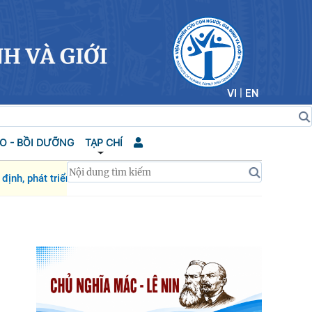
VI
|
EN
O - BỒI DƯỠNG
TẠP CHÍ
ịnh, phát triển của đất nước
Người cao tuổi tron