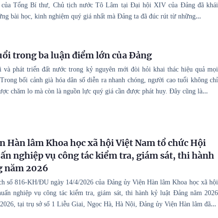
ó của Tổng Bí thư, Chủ tịch nước Tô Lâm tại Đại hội XIV của Đảng đã khái
…
ững bài học, kinh nghiệm quý giá nhất mà Đảng ta đã đúc rút từ những
uổi trong ba luận điểm lớn của Đảng
 và phát triển đất nước trong kỷ nguyên mới đòi hỏi khai thác hiệu quả mọi
 Trong bối cảnh già hóa dân số diễn ra nhanh chóng, người cao tuổi không chỉ
…
được chăm lo mà còn là nguồn lực quý giá cần được phát huy. Đây cũng là
n Hàn lâm Khoa học xã hội Việt Nam tổ chức Hội
ấn nghiệp vụ công tác kiểm tra, giám sát, thi hành
ng năm 2026
ch số 816-KH/ĐU ngày 14/4/2026 của Đảng ủy Viện Hàn lâm Khoa học xã hội
uấn nghiệp vụ công tác kiểm tra, giám sát, thi hành kỷ luật Đảng năm 2026
…
/2026, tại trụ sở số 1 Liễu Giai, Ngọc Hà, Hà Nội, Đảng ủy Viện Hàn lâm đã