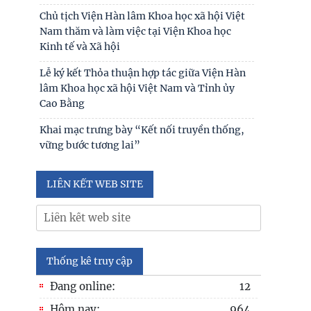
Khai mạc trưng bày “Kết nối truyền thống,
Chủ tịch Viện Hàn lâm Khoa học xã hội Việt
vững bước tương lai”
Nam thăm và làm việc tại Viện Khoa học
Kinh tế và Xã hội
Đối thoại ICWA – VASS lần thứ 6: Thúc đẩy
quan hệ Đối tác Chiến lược Toàn diện tăng
Lễ ký kết Thỏa thuận hợp tác giữa Viện Hàn
cường Việt Nam
lâm Khoa học xã hội Việt Nam và Tỉnh ủy
Cao Bằng
Đóng góp tích cực vào củng cố môi trường
hòa bình, ổn định, phát triển của đất nước
Khai mạc trưng bày “Kết nối truyền thống,
vững bước tương lai”
Hội thảo khoa học quốc tế: “Nền kinh tế độc
lập, tự chủ: Sáng kiến của Cộng hòa Dân chủ
Nhân dân
LIÊN KẾT WEB SITE
Bản tin Đài Truyền hình Hà Nội: Lễ Khai mạc
trưng bày "Kết nối truyền thống - Vững
bước tương lai"
Thống kê truy cập
Người cao tuổi trong ba luận điểm lớn của
Đảng
Đang online:
12
Thái độ của học sinh trung học phổ thông ở
Hôm nay:
964