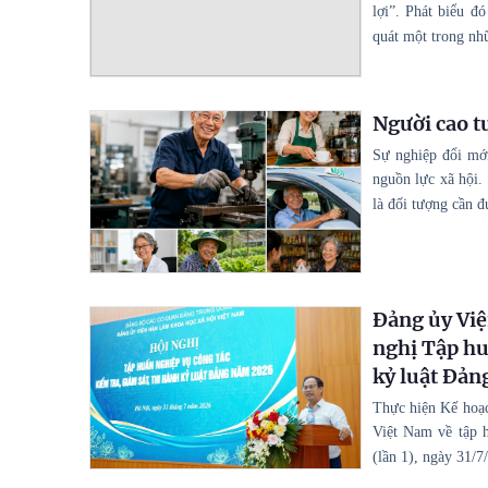
lợi”. Phát biểu đ
quát một trong nh
Người cao t
Sự nghiệp đổi mới
nguồn lực xã hội.
là đối tượng cần 
Đảng ủy Việ
nghị Tập hu
kỷ luật Đả
Thực hiện Kế hoạ
Việt Nam về tập h
(lần 1), ngày 31/7