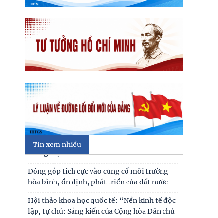
Đối thoại ICWA – VASS lần thứ 6: Thúc đẩy
quan hệ Đối tác Chiến lược Toàn diện tăng
cường Việt Nam
Tin xem nhiều
Đóng góp tích cực vào củng cố môi trường
hòa bình, ổn định, phát triển của đất nước
Hội thảo khoa học quốc tế: “Nền kinh tế độc
lập, tự chủ: Sáng kiến của Cộng hòa Dân chủ
Đối thoại ICWA – VASS lần thứ 6: Thúc đẩy
Nhân dân
quan hệ Đối tác Chiến lược Toàn diện tăng