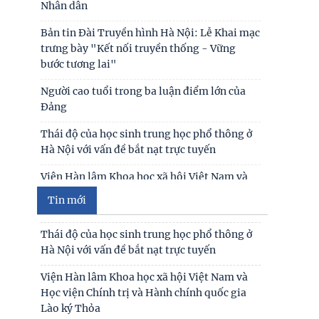
cường Việt Nam
Bản tin Đài Truyền hình Hà Nội: Lễ Khai mạc
trưng bày "Kết nối truyền thống - Vững
Đóng góp tích cực vào củng cố môi trường
bước tương lai"
hòa bình, ổn định, phát triển của đất nước
Người cao tuổi trong ba luận điểm lớn của
Hội thảo khoa học quốc tế: “Nền kinh tế độc
Đảng
lập, tự chủ: Sáng kiến của Cộng hòa Dân chủ
Nhân dân
Thái độ của học sinh trung học phổ thông ở
Hà Nội với vấn đề bắt nạt trực tuyến
Bản tin Đài Truyền hình Hà Nội: Lễ Khai mạc
trưng bày "Kết nối truyền thống - Vững
Viện Hàn lâm Khoa học xã hội Việt Nam và
bước tương lai"
Học viện Chính trị và Hành chính quốc gia
Lào ký Thỏa
Người cao tuổi trong ba luận điểm lớn của
Tin mới
Đảng
Chủ tịch Viện Hàn lâm Khoa học xã hội Việt
Nam thăm và làm việc tại Viện Khoa học
Thái độ của học sinh trung học phổ thông ở
Kinh tế và Xã hội
Hà Nội với vấn đề bắt nạt trực tuyến
Lễ ký kết Thỏa thuận hợp tác giữa Viện Hàn
Viện Hàn lâm Khoa học xã hội Việt Nam và
lâm Khoa học xã hội Việt Nam và Tỉnh ủy
Học viện Chính trị và Hành chính quốc gia
Cao Bằng
Lào ký Thỏa