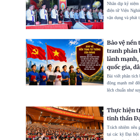
Nhân dịp kỷ niệm 
điện tử Viện Nghiê
vận dụng và phát t
Bảo vệ nền 
tranh phản 
lành mạnh, 
quốc gia, dâ
Bài viết phân tích
động mạnh mẽ đến 
lệch chuẩn như suy
Thực hiện t
tinh thần Đ
Trách nhiệm nêu g
tại các kỳ Đại hộ