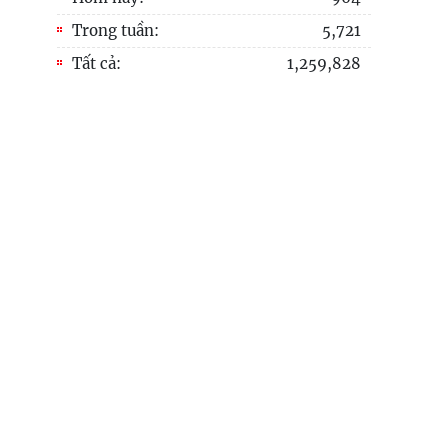
Hà Nội với vấn đề bắt nạt trực tuyến
Trong tuần:
5,721
Viện Hàn lâm Khoa học xã hội Việt Nam và
Tất cả:
1,259,828
Học viện Chính trị và Hành chính quốc gia
Lào ký Thỏa
Chủ tịch Viện Hàn lâm Khoa học xã hội Việt
Nam thăm và làm việc tại Viện Khoa học
Kinh tế và Xã hội
Lễ ký kết Thỏa thuận hợp tác giữa Viện Hàn
lâm Khoa học xã hội Việt Nam và Tỉnh ủy
Cao Bằng
Khai mạc trưng bày “Kết nối truyền thống,
vững bước tương lai”