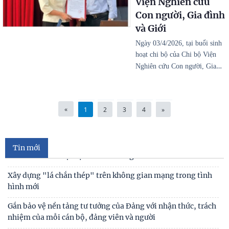
Viện Nghiên cứu
Con người, Gia đình
và Giới
Ngày 03/4/2026, tại buổi sinh
Đóng góp tích cực vào củng cố môi trường hòa bình, ổn
hoạt chi bộ của Chi bộ Viện
định, phát triển của đất nước
…
Nghiên cứu Con người, Gia
Hoàn thiện quy định về những điều đảng viên không được
làm đáp ứng yêu cầu giai đoạn mới
«
1
2
3
4
»
Trên 2,8 triệu đại biểu tham dự Hội nghị toàn quốc quán
triệt và triển khai thực hiện Nghị quyết
Thực hiện trách nhiệm nêu gương của cán bộ, đảng viên
Tin mới
theo tinh thần Đại hội XIV của Đảng
Xây dựng "lá chắn thép" trên không gian mạng trong tình
hình mới
Gắn bảo vệ nền tảng tư tưởng của Đảng với nhận thức, trách
nhiệm của mỗi cán bộ, đảng viên và người