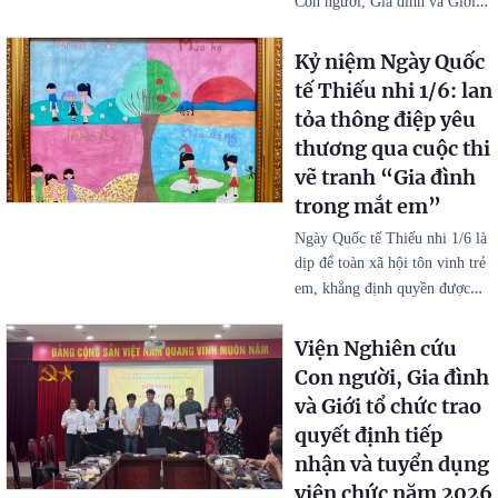
…
Con người, Gia đình và Giới
Kỷ niệm Ngày Quốc
tế Thiếu nhi 1/6: lan
tỏa thông điệp yêu
thương qua cuộc thi
vẽ tranh “Gia đình
trong mắt em”
Ngày Quốc tế Thiếu nhi 1/6 là
dịp để toàn xã hội tôn vinh trẻ
…
em, khẳng định quyền được
Viện Nghiên cứu
Con người, Gia đình
và Giới tổ chức trao
quyết định tiếp
nhận và tuyển dụng
viên chức năm 2026