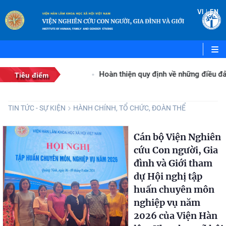
|
VI
EN
của đất nước
Hoàn thiện quy định về những điều đảng v
Tiêu điểm
TIN TỨC - SỰ KIỆN
HÀNH CHÍNH, TỔ CHỨC, ĐOÀN THỂ
Cán bộ Viện Nghiên
cứu Con người, Gia
đình và Giới tham
dự Hội nghị tập
huấn chuyên môn
nghiệp vụ năm
2026 của Viện Hàn