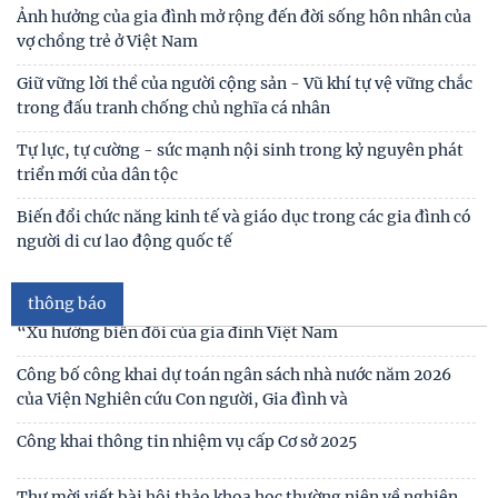
Ảnh hưởng của gia đình mở rộng đến đời sống hôn nhân của
vợ chồng trẻ ở Việt Nam
Giữ vững lời thề của người cộng sản - Vũ khí tự vệ vững chắc
trong đấu tranh chống chủ nghĩa cá nhân
Thư cảm ơn
Tự lực, tự cường - sức mạnh nội sinh trong kỷ nguyên phát
Thư mời viết bài tham gia Hội thảo khoa học “Chăm sóc,
triển mới của dân tộc
giáo dục trẻ em trong kỷ nguyên số”
Biến đổi chức năng kinh tế và giáo dục trong các gia đình có
Thư mời viết bài Hội thảo khoa học quốc tế “Gia đình Châu
người di cư lao động quốc tế
Á trong bối cảnh hội nhập quốc tế và
thông báo
Thư mời viết báo cáo tham luận Hội thảo khoa học quốc gia
“Xu hướng biến đổi của gia đình Việt Nam
Công bố công khai dự toán ngân sách nhà nước năm 2026
của Viện Nghiên cứu Con người, Gia đình và
Công khai thông tin nhiệm vụ cấp Cơ sở 2025