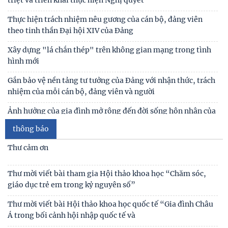
triệt và triển khai thực hiện Nghị quyết
Thực hiện trách nhiệm nêu gương của cán bộ, đảng viên
theo tinh thần Đại hội XIV của Đảng
Xây dựng "lá chắn thép" trên không gian mạng trong tình
hình mới
Gắn bảo vệ nền tảng tư tưởng của Đảng với nhận thức, trách
nhiệm của mỗi cán bộ, đảng viên và người
Ảnh hưởng của gia đình mở rộng đến đời sống hôn nhân của
vợ chồng trẻ ở Việt Nam
thông báo
Giữ vững lời thề của người cộng sản - Vũ khí tự vệ vững chắc
Thư cảm ơn
trong đấu tranh chống chủ nghĩa cá nhân
Tự lực, tự cường - sức mạnh nội sinh trong kỷ nguyên phát
Thư mời viết bài tham gia Hội thảo khoa học “Chăm sóc,
triển mới của dân tộc
giáo dục trẻ em trong kỷ nguyên số”
Biến đổi chức năng kinh tế và giáo dục trong các gia đình có
Thư mời viết bài Hội thảo khoa học quốc tế “Gia đình Châu
người di cư lao động quốc tế
Á trong bối cảnh hội nhập quốc tế và