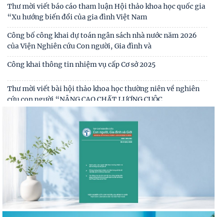
Thư mời viết báo cáo tham luận Hội thảo khoa học quốc gia
“Xu hướng biến đổi của gia đình Việt Nam
Công bố công khai dự toán ngân sách nhà nước năm 2026
của Viện Nghiên cứu Con người, Gia đình và
Công khai thông tin nhiệm vụ cấp Cơ sở 2025
Thư mời viết bài hội thảo khoa học thường niên về nghiên
cứu con người “NÂNG CAO CHẤT LƯỢNG CUỘC
Thông báo triệu tập thí sinh đủ điều kiện, tiêu chuẩn, tham
gia sát hạch trình độ hiểu biết chung
Thông báo kết quả kiểm tra điều kiện, tiêu chuẩn, văn
bằng, chứng chỉ đối với thí sinh đăng ký dự
Thông báo 2773/TB-KHXH về Kết quả kiểm tra điều kiện,
tiêu chuẩn, văn bằng, chứng chỉ đối với thí