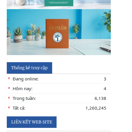
Thông báo kết quả kiểm tra điều kiện, tiêu
chuẩn, văn bằng, chứng chỉ đối với thí sinh đăng
ký dự
Thông báo 2773/TB-KHXH về Kết quả kiểm tra
điều kiện, tiêu chuẩn, văn bằng, chứng chỉ đối
với thí
Thống kê truy cập
Đang online:
3
Hôm nay:
4
Trong tuần:
6,138
Tất cả:
1,260,245
LIÊN KẾT WEB SITE