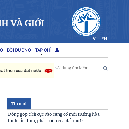
|
VI
EN
O - BỒI DƯỠNG
TẠP CHÍ
triển của đất nước
Hoàn thiện quy định về những
Tin mới
Đóng góp tích cực vào củng cố môi trường hòa
bình, ổn định, phát triển của đất nước