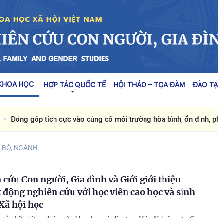
KHOA HỌC
HỢP TÁC QUỐC TẾ
HỘI THẢO – TỌA ĐÀM
ĐÀO TẠ
Đóng góp tích cực vào củng cố môi trường hòa bình, ổn định, phát 
I BỘ, NGÀNH
 cứu Con người, Gia đình và Giới giới thiệu
t động nghiên cứu với học viên cao học và sinh
Xã hội học