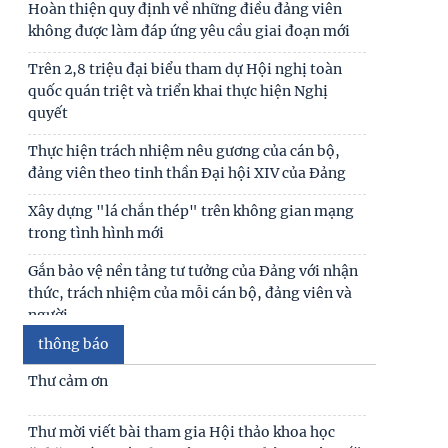
Hoàn thiện quy định về những điều đảng viên
không được làm đáp ứng yêu cầu giai đoạn mới
Trên 2,8 triệu đại biểu tham dự Hội nghị toàn
quốc quán triệt và triển khai thực hiện Nghị
quyết
Thực hiện trách nhiệm nêu gương của cán bộ,
đảng viên theo tinh thần Đại hội XIV của Đảng
Xây dựng "lá chắn thép" trên không gian mạng
trong tình hình mới
Gắn bảo vệ nền tảng tư tưởng của Đảng với nhận
thức, trách nhiệm của mỗi cán bộ, đảng viên và
người
thông báo
Ảnh hưởng của gia đình mở rộng đến đời sống
hôn nhân của vợ chồng trẻ ở Việt Nam
Thư cảm ơn
Giữ vững lời thề của người cộng sản - Vũ khí tự vệ
Thư mời viết bài tham gia Hội thảo khoa học
vững chắc trong đấu tranh chống chủ nghĩa cá