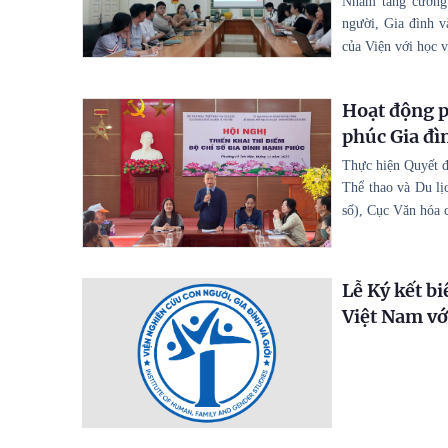
Nhằm tăng cường 
người, Gia đình v
của Viện với học v
Hoạt động p
phúc Gia đì
Thực hiện Quyết 
Thể thao và Du lị
số), Cục Văn hóa 
Lễ Ký kết b
Việt Nam vớ