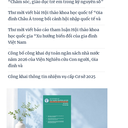
“Chăm sóc, giáo dục trẻ em trong kỷ nguyên số”
nhân
Thư mời viết bài Hội thảo khoa học quốc tế “Gia
Tự lực, tự cường - sức mạnh nội sinh trong kỷ
đình Châu Á trong bối cảnh hội nhập quốc tế và
nguyên phát triển mới của dân tộc
Thư mời viết báo cáo tham luận Hội thảo khoa
Biến đổi chức năng kinh tế và giáo dục trong các
học quốc gia “Xu hướng biến đổi của gia đình
gia đình có người di cư lao động quốc tế
Việt Nam
Công bố công khai dự toán ngân sách nhà nước
năm 2026 của Viện Nghiên cứu Con người, Gia
đình và
Công khai thông tin nhiệm vụ cấp Cơ sở 2025
Thư mời viết bài hội thảo khoa học thường niên
về nghiên cứu con người “NÂNG CAO CHẤT
LƯỢNG CUỘC
Thông báo triệu tập thí sinh đủ điều kiện, tiêu
chuẩn, tham gia sát hạch trình độ hiểu biết
chung