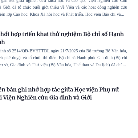
gắn kết giữa nghiên cứu khoa học và đào tạo, Viện Nghiên cứu Con
à Giới đã tổ chức buổi giới thiệu về Viện và các hoạt động nghiên cứu
…
iên lớp Cao học, Khoa Xã hội học và Phát triển, Học viện Báo chí và
hối hợp triển khai thử nghiệm Bộ chỉ số Hạnh
nh
định số 2514/QĐ-BVHTTDL ngày 21/7/2025 của Bộ trưởng Bộ Văn hóa,
ch phê duyệt và tổ chức thí điểm Bộ chỉ số Hạnh phúc Gia đình (Bộ chỉ
…
cơ sở, Gia đình và Thư viện (Bộ Văn hóa, Thể thao và Du lịch) đã chủ
iên bản ghi nhớ hợp tác giữa Học viện Phụ nữ
i Viện Nghiên cứu Gia đình và Giới