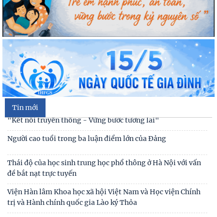
Đối thoại ICWA – VASS lần thứ 6: Thúc đẩy quan hệ Đối tác
Chiến lược Toàn diện tăng cường Việt Nam
Đóng góp tích cực vào củng cố môi trường hòa bình, ổn
định, phát triển của đất nước
Hội thảo khoa học quốc tế: “Nền kinh tế độc lập, tự chủ:
Sáng kiến của Cộng hòa Dân chủ Nhân dân
Tin mới
Bản tin Đài Truyền hình Hà Nội: Lễ Khai mạc trưng bày
"Kết nối truyền thống - Vững bước tương lai"
Người cao tuổi trong ba luận điểm lớn của Đảng
Thái độ của học sinh trung học phổ thông ở Hà Nội với vấn
đề bắt nạt trực tuyến
Viện Hàn lâm Khoa học xã hội Việt Nam và Học viện Chính
trị và Hành chính quốc gia Lào ký Thỏa