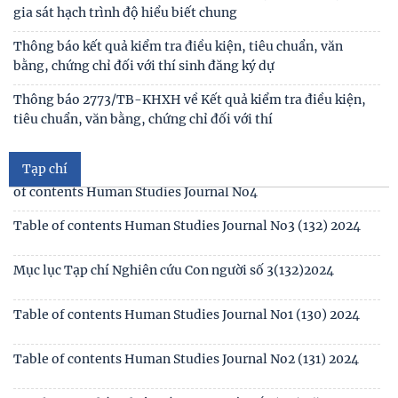
gia sát hạch trình độ hiểu biết chung
Thông báo kết quả kiểm tra điều kiện, tiêu chuẩn, văn
bằng, chứng chỉ đối với thí sinh đăng ký dự
Mục lục tạp chí Nghiên cứu Con người số 6 (135) 2024/Table
of contents Human Studies Journal No6
Thông báo 2773/TB-KHXH về Kết quả kiểm tra điều kiện,
tiêu chuẩn, văn bằng, chứng chỉ đối với thí
Mục lục tạp chí Nghiên cứu Con người số 5 (134) 2024 /Table
of contents Human Studies Journal No5
Tạp chí
Mục lục tạp chí Nghiên cứu Con người số 4 (133) 2024 /Table
of contents Human Studies Journal No4
Table of contents Human Studies Journal No3 (132) 2024
Mục lục Tạp chí Nghiên cứu Con người số 3(132)2024
Table of contents Human Studies Journal No1 (130) 2024
Table of contents Human Studies Journal No2 (131) 2024