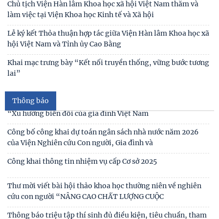
Chủ tịch Viện Hàn lâm Khoa học xã hội Việt Nam thăm và
làm việc tại Viện Khoa học Kinh tế và Xã hội
Thư cảm ơn
Lễ ký kết Thỏa thuận hợp tác giữa Viện Hàn lâm Khoa học xã
hội Việt Nam và Tỉnh ủy Cao Bằng
Thư mời viết bài tham gia Hội thảo khoa học “Chăm sóc,
giáo dục trẻ em trong kỷ nguyên số”
Khai mạc trưng bày “Kết nối truyền thống, vững bước tương
lai”
Thư mời viết bài Hội thảo khoa học quốc tế “Gia đình Châu
Á trong bối cảnh hội nhập quốc tế và
Thông báo
Thư mời viết báo cáo tham luận Hội thảo khoa học quốc gia
“Xu hướng biến đổi của gia đình Việt Nam
Công bố công khai dự toán ngân sách nhà nước năm 2026
của Viện Nghiên cứu Con người, Gia đình và
Công khai thông tin nhiệm vụ cấp Cơ sở 2025
Thư mời viết bài hội thảo khoa học thường niên về nghiên
cứu con người “NÂNG CAO CHẤT LƯỢNG CUỘC
Thông báo triệu tập thí sinh đủ điều kiện, tiêu chuẩn, tham