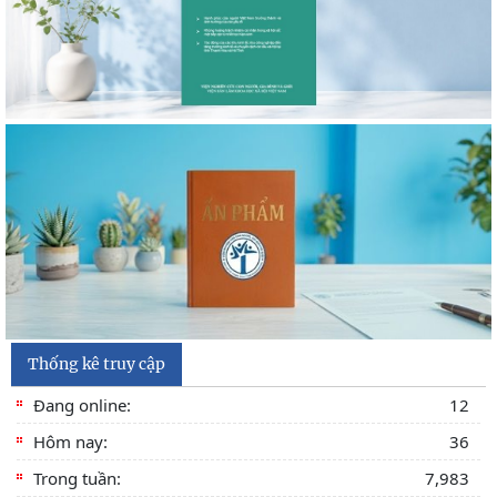
bằng, chứng chỉ đối với thí sinh đăng ký dự
Thông báo 2773/TB-KHXH về Kết quả kiểm tra điều kiện,
tiêu chuẩn, văn bằng, chứng chỉ đối với thí
Thống kê truy cập
Đang online:
12
Hôm nay:
36
Trong tuần:
7,983