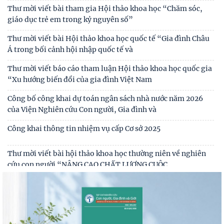
Tự lực, tự cường - sức mạnh nội sinh trong kỷ nguyên phát
Thư mời viết bài tham gia Hội thảo khoa học “Chăm sóc,
triển mới của dân tộc
giáo dục trẻ em trong kỷ nguyên số”
Biến đổi chức năng kinh tế và giáo dục trong các gia đình có
Thư mời viết bài Hội thảo khoa học quốc tế “Gia đình Châu
người di cư lao động quốc tế
Á trong bối cảnh hội nhập quốc tế và
Thư mời viết báo cáo tham luận Hội thảo khoa học quốc gia
“Xu hướng biến đổi của gia đình Việt Nam
Công bố công khai dự toán ngân sách nhà nước năm 2026
của Viện Nghiên cứu Con người, Gia đình và
Công khai thông tin nhiệm vụ cấp Cơ sở 2025
Thư mời viết bài hội thảo khoa học thường niên về nghiên
cứu con người “NÂNG CAO CHẤT LƯỢNG CUỘC
Thông báo triệu tập thí sinh đủ điều kiện, tiêu chuẩn, tham
gia sát hạch trình độ hiểu biết chung
Thông báo kết quả kiểm tra điều kiện, tiêu chuẩn, văn