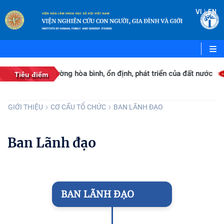
|
VI
EN
củng cố môi trường hòa bình, ổn định, phát triển của đất nước
Tiêu điểm
GIỚI THIỆU
CƠ CẤU TỔ CHỨC
BAN LÃNH ĐẠO
Ban Lãnh đạo
BAN LÃNH ĐẠO