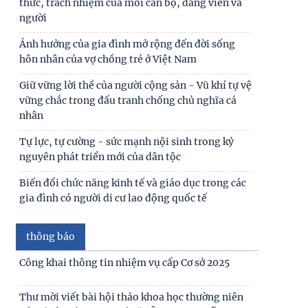
Gắn bảo vệ nền tảng tư tưởng của Đảng với nhận
thức, trách nhiệm của mỗi cán bộ, đảng viên và
người
Thư cảm ơn
Ảnh hưởng của gia đình mở rộng đến đời sống
hôn nhân của vợ chồng trẻ ở Việt Nam
Thư mời viết bài tham gia Hội thảo khoa học
“Chăm sóc, giáo dục trẻ em trong kỷ nguyên số”
Giữ vững lời thề của người cộng sản - Vũ khí tự vệ
vững chắc trong đấu tranh chống chủ nghĩa cá
Thư mời viết bài Hội thảo khoa học quốc tế “Gia
nhân
đình Châu Á trong bối cảnh hội nhập quốc tế và
Tự lực, tự cường - sức mạnh nội sinh trong kỷ
Thư mời viết báo cáo tham luận Hội thảo khoa
nguyên phát triển mới của dân tộc
học quốc gia “Xu hướng biến đổi của gia đình
Việt Nam
Biến đổi chức năng kinh tế và giáo dục trong các
gia đình có người di cư lao động quốc tế
Công bố công khai dự toán ngân sách nhà nước
thông báo
năm 2026 của Viện Nghiên cứu Con người, Gia
đình và
Công khai thông tin nhiệm vụ cấp Cơ sở 2025