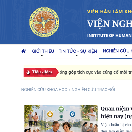
NGHIÊN CỨU 
GIỚI THIỆU
TIN TỨC - SỰ KIỆN
Tiêu điểm
Đóng góp tích cực vào củng cố môi trường 
NGHIÊN CỨU KHOA HỌC
NGHIÊN CỨU TRAO ĐỔI
Quan niệm v
hiện nay (n
Việc chuẩn bị cho
thời làm giảm gán