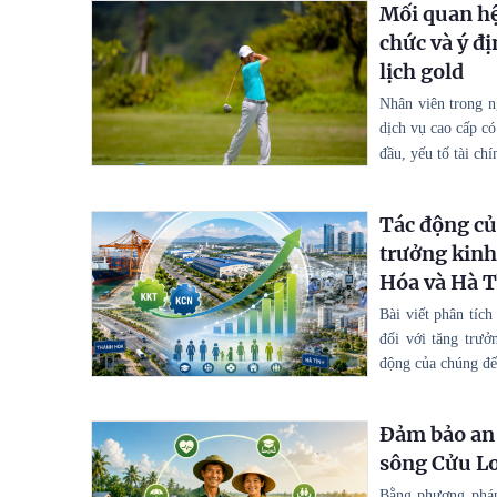
Mối quan hệ 
chức và ý đ
lịch gold
Nhân viên trong n
dịch vụ cao cấp c
đầu, yếu tố tài ch
Tác động củ
trưởng kinh 
Hóa và Hà 
Bài viết phân tíc
đối với tăng trưở
động của chúng đế
Đảm bảo an 
sông Cửu Lo
Bằng phương pháp