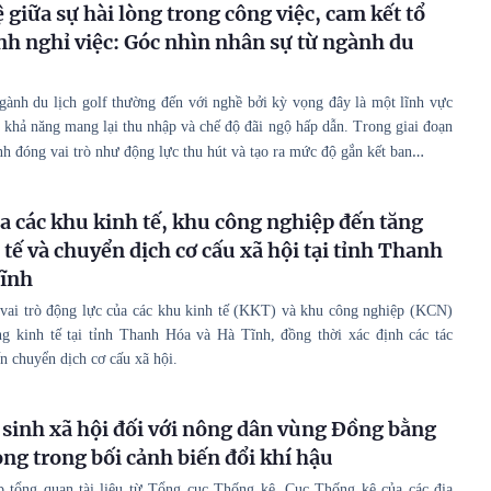
giữa sự hài lòng trong công việc, cam kết tổ
ịnh nghỉ việc: Góc nhìn nhân sự từ ngành du
gành du lịch golf thường đến với nghề bởi kỳ vọng đây là một lĩnh vực
ó khả năng mang lại thu nhập và chế độ đãi ngộ hấp dẫn. Trong giai đoạn
…
ính đóng vai trò như động lực thu hút và tạo ra mức độ gắn kết ban
a các khu kinh tế, khu công nghiệp đến tăng
tế và chuyển dịch cơ cấu xã hội tại tỉnh Thanh
Tĩnh
h vai trò động lực của các khu kinh tế (KKT) và khu công nghiệp (KCN)
ng kinh tế tại tỉnh Thanh Hóa và Hà Tĩnh, đồng thời xác định các tác
n chuyển dịch cơ cấu xã hội.
sinh xã hội đối với nông dân vùng Đồng bằng
ng trong bối cảnh biến đổi khí hậu
 tổng quan tài liệu từ Tổng cục Thống kê, Cục Thống kê của các địa