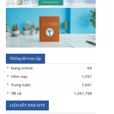
Thống kê truy cập
Đang online:
69
Hôm nay:
1,557
Trong tuần:
7,691
Tất cả:
1,261,798
LIÊN KẾT WEB SITE