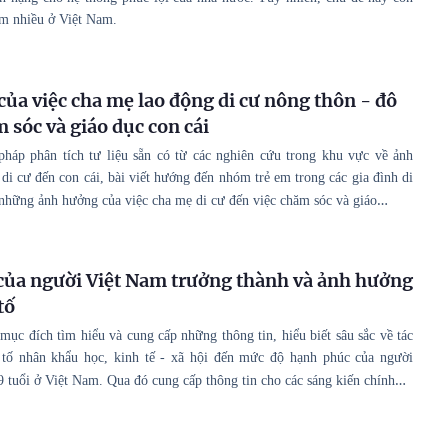
m nhiều ở Việt Nam.
ủa việc cha mẹ lao động di cư nông thôn - đô
 sóc và giáo dục con cái
háp phân tích tư liệu sẵn có từ các nghiên cứu trong khu vực về ảnh
di cư đến con cái, bài viết hướng đến nhóm trẻ em trong các gia đình di
…
những ảnh hưởng của việc cha mẹ di cư đến việc chăm sóc và giáo
ủa người Việt Nam trưởng thành và ảnh hưởng
tố
ục đích tìm hiểu và cung cấp những thông tin, hiểu biết sâu sắc về tác
 tố nhân khẩu học, kinh tế - xã hội đến mức độ hạnh phúc của người
…
9 tuổi ở Việt Nam. Qua đó cung cấp thông tin cho các sáng kiến chính