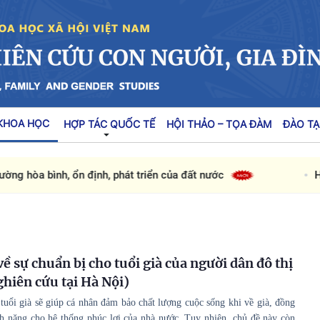
KHOA HỌC
HỢP TÁC QUỐC TẾ
HỘI THẢO – TỌA ĐÀM
ĐÀO TẠ
hòa bình, ổn định, phát triển của đất nước
Hoàn 
ề sự chuẩn bị cho tuổi già của người dân đô thị
ghiên cứu tại Hà Nội)
 tuổi già sẽ giúp cá nhân đảm bảo chất lượng cuộc sống khi về già, đồng
h nặng cho hệ thống phúc lợi của nhà nước. Tuy nhiên, chủ đề này còn