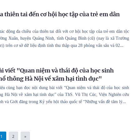
 thiên tai đến cơ hội học tập của trẻ em dân
 tác động đa chiều của thiên tai đối với cơ hội học tập của trẻ em dân tộc
rường Xuân, huyện Quảng Ninh, tỉnh Quảng Bình (cũ) (nay là xã Trường
…
ị) trên cơ sở dữ liệu định tính thu thập qua 28 phỏng vấn sâu và 02
ài viết "Quan niệm và thái độ của học sinh
hổ thông Hà Nội về xâm hại tình dục"
hiệu cùng bạn đọc nội dung bài viết “Quan niệm và thái độ của học sinh
ng Hà Nội về xâm hại tình dục” của ThS. Vũ Thị Cúc, Viện Nghiên cứu
…
nh và Giới đăng trong Kỷ yếu hội thảo quốc tế “Những vấn đề tâm lý
1
2
»