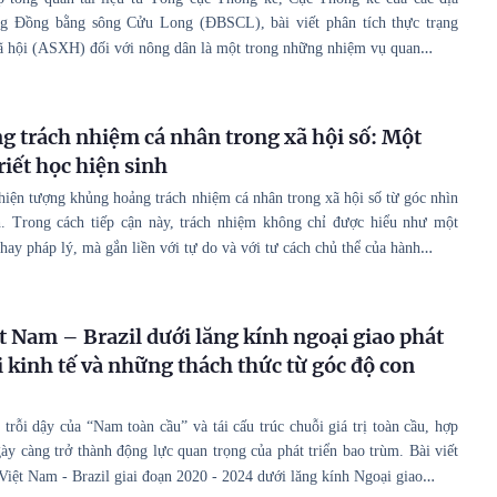
g Đồng bằng sông Cửu Long (ĐBSCL), bài viết phân tích thực trạng
…
ã hội (ASXH) đối với nông dân là một trong những nhiệm vụ quan
 trách nhiệm cá nhân trong xã hội số: Một
triết học hiện sinh
 hiện tượng khủng hoảng trách nhiệm cá nhân trong xã hội số từ góc nhìn
nh. Trong cách tiếp cận này, trách nhiệm không chỉ được hiểu như một
…
hay pháp lý, mà gắn liền với tự do và với tư cách chủ thể của hành
t Nam – Brazil dưới lăng kính ngoại giao phát
i kinh tế và những thách thức từ góc độ con
trỗi dậy của “Nam toàn cầu” và tái cấu trúc chuỗi giá trị toàn cầu, hợp
y càng trở thành động lực quan trọng của phát triển bao trùm. Bài viết
…
Việt Nam - Brazil giai đoạn 2020 - 2024 dưới lăng kính Ngoại giao