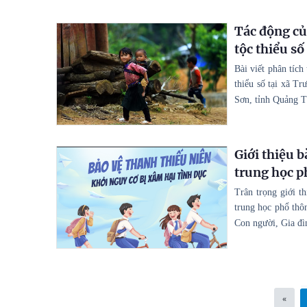
Tác động của
tộc thiểu số
Bài viết phân tích
thiểu số tại xã T
Sơn, tỉnh Quảng Tr
Giới thiệu b
trung học p
Trân trọng giới t
trung học phổ thô
Con người, Gia đì
«