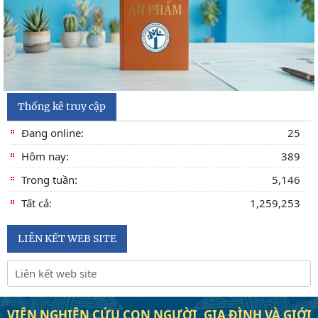
Thống kê truy cập
Đang online:
25
Hôm nay:
389
Trong tuần:
5,146
Tất cả:
1,259,253
LIÊN KẾT WEB SITE
VIỆN NGHIÊN CỨU CON NGƯỜI, GIA ĐÌNH VÀ GIỚI