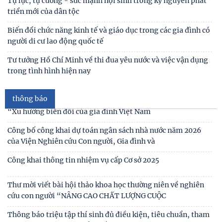
Tự lực, tự cường - sức mạnh nội sinh trong kỷ nguyên phát
triển mới của dân tộc
Thư cảm ơn
Biến đổi chức năng kinh tế và giáo dục trong các gia đình có
người di cư lao động quốc tế
Thư mời viết bài tham gia Hội thảo khoa học “Chăm sóc,
giáo dục trẻ em trong kỷ nguyên số”
Tư tưởng Hồ Chí Minh về thi đua yêu nước và việc vận dụng
trong tình hình hiện nay
Thư mời viết bài Hội thảo khoa học quốc tế “Gia đình Châu
Á trong bối cảnh hội nhập quốc tế và
thông báo
Thư mời viết báo cáo tham luận Hội thảo khoa học quốc gia
“Xu hướng biến đổi của gia đình Việt Nam
Công bố công khai dự toán ngân sách nhà nước năm 2026
của Viện Nghiên cứu Con người, Gia đình và
Công khai thông tin nhiệm vụ cấp Cơ sở 2025
Thư mời viết bài hội thảo khoa học thường niên về nghiên
cứu con người “NÂNG CAO CHẤT LƯỢNG CUỘC
Thông báo triệu tập thí sinh đủ điều kiện, tiêu chuẩn, tham