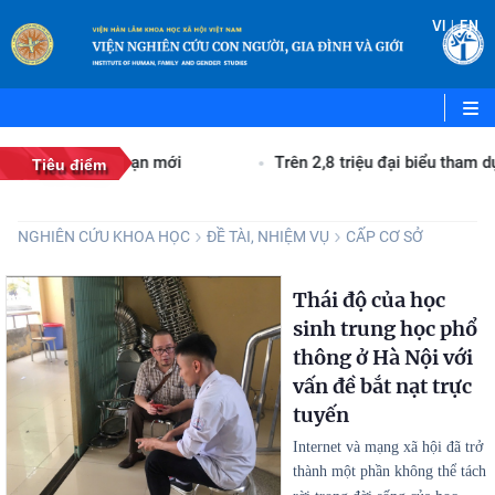
|
VI
EN
êu cầu giai đoạn mới
Trên 2,8 triệu đại biểu tham dự H
Tiêu điểm
NGHIÊN CỨU KHOA HỌC
ĐỀ TÀI, NHIỆM VỤ
CẤP CƠ SỞ
Thái độ của học
sinh trung học phổ
thông ở Hà Nội với
vấn đề bắt nạt trực
tuyến
Internet và mạng xã hội đã trở
thành một phần không thể tách