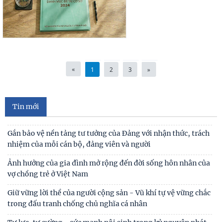
Hoàn thiện quy định về những điều đảng viên không được
làm đáp ứng yêu cầu giai đoạn mới
Trên 2,8 triệu đại biểu tham dự Hội nghị toàn quốc quán
triệt và triển khai thực hiện Nghị quyết
«
1
2
3
»
Thực hiện trách nhiệm nêu gương của cán bộ, đảng viên
theo tinh thần Đại hội XIV của Đảng
Xây dựng "lá chắn thép" trên không gian mạng trong tình
Tin mới
hình mới
Gắn bảo vệ nền tảng tư tưởng của Đảng với nhận thức, trách
nhiệm của mỗi cán bộ, đảng viên và người
Ảnh hưởng của gia đình mở rộng đến đời sống hôn nhân của
vợ chồng trẻ ở Việt Nam
Giữ vững lời thề của người cộng sản - Vũ khí tự vệ vững chắc
trong đấu tranh chống chủ nghĩa cá nhân