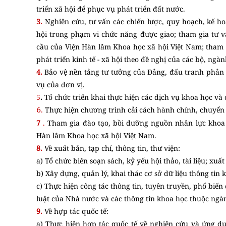
triển xã hội để phục vụ phát triển đất nước.
3.
Nghiên cứu, tư vấn các chiến lược, quy hoạch, kế ho
hội trong phạm vi chức năng được giao; tham gia tư v
cầu của Viện Hàn lâm Khoa học xã hội Việt Nam; tham g
phát triển kinh tế - xã hội theo đề nghị của các bộ, ngà
4.
Bảo vệ nền tảng tư tưởng của Đảng, đấu tranh phản b
vụ của đơn vị.
5
.
Tổ chức triển khai thực hiện các dịch vụ khoa học và
Thực hiện chương trình cải cách hành chính, chuyển 
6.
7
.
Tham gia đào tạo, bồi dưỡng nguồn nhân lực khoa 
Hàn lâm Khoa học xã hội Việt Nam.
8.
Về xuất bản, tạp chí, thông tin, thư viện:
a) Tổ chức biên soạn sách, kỷ yếu hội thảo, tài liệu; xu
b) Xây dựng, quản lý, khai thác cơ sở dữ liệu thông tin
c) Thực hiện công tác thông tin, tuyên truyền, phổ biế
luật của Nhà nước và các thông tin khoa học thuộc ngàn
9.
Về hợp tác quốc tế:
a) Thực hiện hợp tác quốc tế về nghiên cứu và ứng dụ