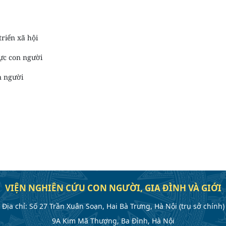
riển xã hội
ực con người
 người
VIỆN NGHIÊN CỨU CON NGƯỜI, GIA ĐÌNH VÀ GIỚI
Địa chỉ: Số 27 Trần Xuân Soạn, Hai Bà Trưng, Hà Nội (trụ sở chính)
9A Kim Mã Thượng, Ba Đình, Hà Nội