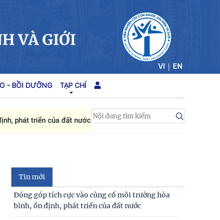
|
VI
EN
O - BỒI DƯỠNG
TẠP CHÍ
 phát triển của đất nước
Hoàn thiện quy định về 
Tin mới
Đóng góp tích cực vào củng cố môi trường hòa
bình, ổn định, phát triển của đất nước