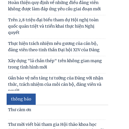
Hoàn thiện quy định về những điều đảng viên
không được làm đáp ứng yêu cầu giai đoạn mới
Trên 2,8 triệu đại biểu tham dự Hội nghị toàn
quốc quán triệt và triển khai thực hiện Nghị
quyết
Thực hiện trách nhiệm nêu gương của cán bộ,
đảng viên theo tinh thần Đại hội XIV của Đảng
Xây dựng "lá chắn thép" trên không gian mạng
trong tình hình mới
Gắn bảo vệ nền tảng tư tưởng của Đảng với nhận
thức, trách nhiệm của mỗi cán bộ, đảng viên và
người
thông báo
Ảnh hưởng của gia đình mở rộng đến đời sống
hôn nhân của vợ chồng trẻ ở Việt Nam
Thư cảm ơn
Giữ vững lời thề của người cộng sản - Vũ khí tự vệ
Thư mời viết bài tham gia Hội thảo khoa học
vững chắc trong đấu tranh chống chủ nghĩa cá