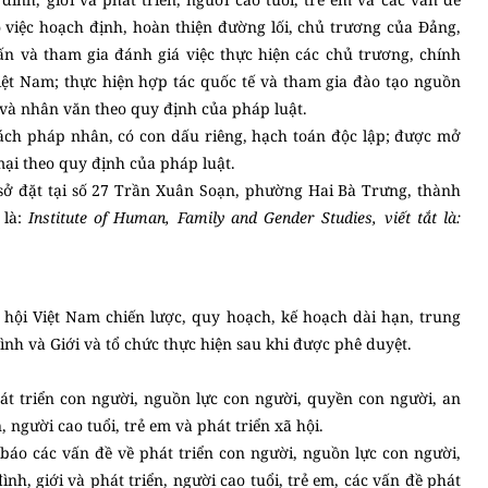
 việc hoạch định, hoàn thiện đường lối, chủ trương của Đảng,
ấn và tham gia đánh giá việc thực hiện các chủ trương, chính
iệt Nam; thực hiện hợp tác quốc tế và tham gia đào tạo nguồn
 và nhân văn theo quy định của pháp luật.
cách pháp nhân, có con dấu riêng, hạch toán độc lập; được mở
ại theo quy định của pháp luật.
 sở đặt tại số 27 Trần Xuân Soạn, phường Hai Bà Trưng, thành
 là:
Institute of Human, Family and Gender Studies, viết tắt là:
hội Việt Nam chiến lược, quy hoạch, kế hoạch dài hạn, trung
nh và Giới và tổ chức thực hiện sau khi được phê duyệt.
 phát triển con người, nguồn lực con người, quyền con người, an
, người cao tuổi, trẻ em và phát triển xã hội.
 báo các vấn đề về phát triển con người, nguồn lực con người,
h, giới và phát triển, người cao tuổi, trẻ em, các vấn đề phát