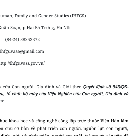
 Human, Family and Gender Studies (IHFGS)
Xuân Soạn, p.Hai Bà Trưng, Hà Nội
(84-24) 38252372
ihfgs.vass@gmail.com
ttp://ihfgs.vass.gov.vn/
n cứu Con người, Gia đình và Giới theo
Quyết định số 943/QĐ-
, tổ chức bộ máy của Viện Nghiên cứu Con người, Gia đình và
m:
 chức khoa học và công nghệ công lập trực thuộc Viện Hàn lâm
n cứu cơ bản về phát triển con người, nguồn lực con người,
ình, giới và phát triển, người cao tuổi, trẻ em và các vấn đề