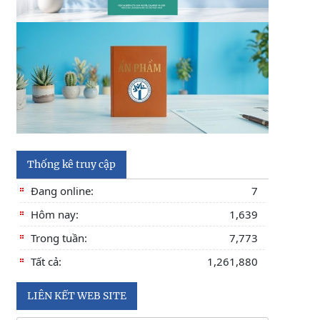
Thông báo kết quả kiểm tra điều kiện, tiêu
chuẩn, văn bằng, chứng chỉ đối với thí sinh đăng
ký dự
Thông báo 2773/TB-KHXH về Kết quả kiểm tra
điều kiện, tiêu chuẩn, văn bằng, chứng chỉ đối
với thí
Thống kê truy cập
Đang online:
7
Hôm nay:
1,639
Trong tuần:
7,773
Tất cả:
1,261,880
LIÊN KẾT WEB SITE