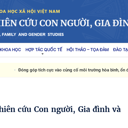
 KHOA HỌC
HỢP TÁC QUỐC TẾ
HỘI THẢO – TỌA ĐÀM
ĐÀO TẠ
Đóng góp tích cực vào củng cố môi trường hòa bình, ổn định,
hiên cứu Con người, Gia đình và