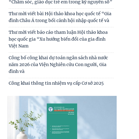
“Chăm sóc, giáo dục trẻ em trong kỷ nguyên số”
nhân
Thư mời viết bài Hội thảo khoa học quốc tế “Gia
Tự lực, tự cường - sức mạnh nội sinh trong kỷ
đình Châu Á trong bối cảnh hội nhập quốc tế và
nguyên phát triển mới của dân tộc
Thư mời viết báo cáo tham luận Hội thảo khoa
Biến đổi chức năng kinh tế và giáo dục trong các
học quốc gia “Xu hướng biến đổi của gia đình
gia đình có người di cư lao động quốc tế
Việt Nam
Công bố công khai dự toán ngân sách nhà nước
năm 2026 của Viện Nghiên cứu Con người, Gia
đình và
Công khai thông tin nhiệm vụ cấp Cơ sở 2025
Thư mời viết bài hội thảo khoa học thường niên
về nghiên cứu con người “NÂNG CAO CHẤT
LƯỢNG CUỘC
Thông báo triệu tập thí sinh đủ điều kiện, tiêu
chuẩn, tham gia sát hạch trình độ hiểu biết
chung