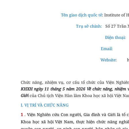
Tên giao dịch quốc tế
:
Institute of
Trụ sở chính:
Số 27 Trần 
Điện thoại:
Email:
Website
:
h
Chức năng, nhiệm vụ, cơ cấu tổ chức của Viện Nghiê
KHXH ngày 11 tháng 5 năm 2026 Về chức năng, nhiệm vụ
Giới
của Chủ tịch Viện Hàn lâm Khoa học xã hội Việt Na
I. VỊ TRÍ VÀ CHỨC NĂNG
1
.
Viện Nghiên cứu Con người, Gia đình và Giới là tổ
Khoa học xã hội Việt Nam, thực hiện chức năng nghiê
quyền con người, an ninh con người, hôn nhân và gia đ