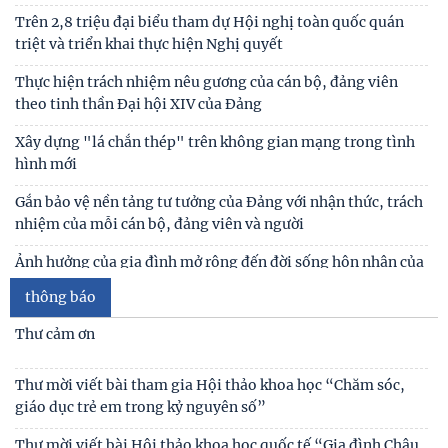
Trên 2,8 triệu đại biểu tham dự Hội nghị toàn quốc quán
triệt và triển khai thực hiện Nghị quyết
Thực hiện trách nhiệm nêu gương của cán bộ, đảng viên
theo tinh thần Đại hội XIV của Đảng
Xây dựng "lá chắn thép" trên không gian mạng trong tình
hình mới
Gắn bảo vệ nền tảng tư tưởng của Đảng với nhận thức, trách
nhiệm của mỗi cán bộ, đảng viên và người
Ảnh hưởng của gia đình mở rộng đến đời sống hôn nhân của
vợ chồng trẻ ở Việt Nam
thông báo
Giữ vững lời thề của người cộng sản - Vũ khí tự vệ vững chắc
Thư cảm ơn
trong đấu tranh chống chủ nghĩa cá nhân
Tự lực, tự cường - sức mạnh nội sinh trong kỷ nguyên phát
Thư mời viết bài tham gia Hội thảo khoa học “Chăm sóc,
triển mới của dân tộc
giáo dục trẻ em trong kỷ nguyên số”
Biến đổi chức năng kinh tế và giáo dục trong các gia đình có
Thư mời viết bài Hội thảo khoa học quốc tế “Gia đình Châu