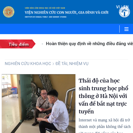
|
VI
EN
ớc
Hoàn thiện quy định về những điều đảng viên 
Tiêu điểm
NGHIÊN CỨU KHOA HỌC
ĐỀ TÀI, NHIỆM VỤ
Thái độ của học
sinh trung học phổ
thông ở Hà Nội với
vấn đề bắt nạt trực
tuyến
Internet và mạng xã hội đã trở
thành một phần không thể tách