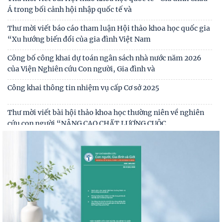
người di cư lao động quốc tế
Á trong bối cảnh hội nhập quốc tế và
Thư mời viết báo cáo tham luận Hội thảo khoa học quốc gia
“Xu hướng biến đổi của gia đình Việt Nam
Công bố công khai dự toán ngân sách nhà nước năm 2026
của Viện Nghiên cứu Con người, Gia đình và
Công khai thông tin nhiệm vụ cấp Cơ sở 2025
Thư mời viết bài hội thảo khoa học thường niên về nghiên
cứu con người “NÂNG CAO CHẤT LƯỢNG CUỘC
Thông báo triệu tập thí sinh đủ điều kiện, tiêu chuẩn, tham
gia sát hạch trình độ hiểu biết chung
Thông báo kết quả kiểm tra điều kiện, tiêu chuẩn, văn
bằng, chứng chỉ đối với thí sinh đăng ký dự
Thông báo 2773/TB-KHXH về Kết quả kiểm tra điều kiện,
tiêu chuẩn, văn bằng, chứng chỉ đối với thí