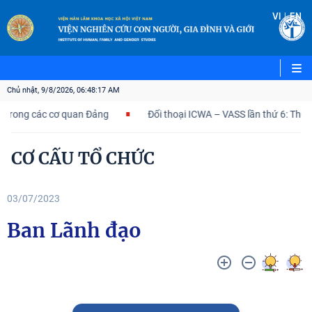
|
VI
EN
Chủ nhật, 9/8/2026, 06:48:18 AM
ng các cơ quan Đảng
Đối thoại ICWA – VASS lần thứ 6: Thúc đẩy 
CƠ CẤU TỔ CHỨC
03/07/2023
Ban Lãnh đạo