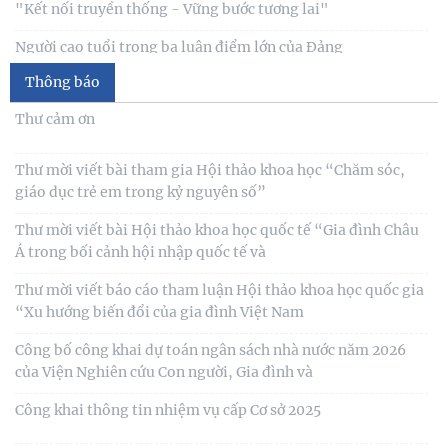
"Kết nối truyền thống - Vững bước tương lai"
Người cao tuổi trong ba luận điểm lớn của Đảng
Thông báo
Thái độ của học sinh trung học phổ thông ở Hà Nội với vấn
đề bắt nạt trực tuyến
Thư cảm ơn
Viện Hàn lâm Khoa học xã hội Việt Nam và Học viện Chính
Thư mời viết bài tham gia Hội thảo khoa học “Chăm sóc,
trị và Hành chính quốc gia Lào ký Thỏa
giáo dục trẻ em trong kỷ nguyên số”
Chủ tịch Viện Hàn lâm Khoa học xã hội Việt Nam thăm và
Thư mời viết bài Hội thảo khoa học quốc tế “Gia đình Châu
làm việc tại Viện Khoa học Kinh tế và Xã hội
Á trong bối cảnh hội nhập quốc tế và
Thư mời viết báo cáo tham luận Hội thảo khoa học quốc gia
“Xu hướng biến đổi của gia đình Việt Nam
Công bố công khai dự toán ngân sách nhà nước năm 2026
của Viện Nghiên cứu Con người, Gia đình và
Công khai thông tin nhiệm vụ cấp Cơ sở 2025