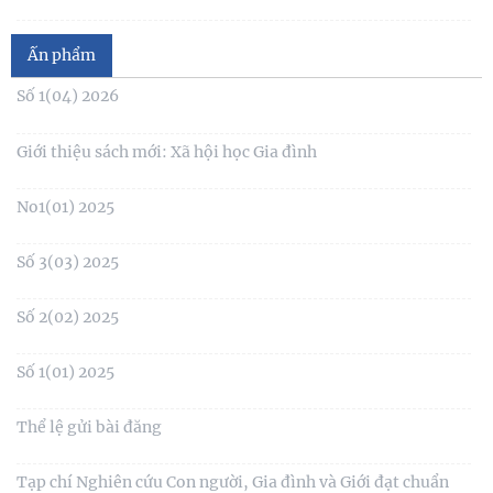
Mục lục Tạp chí Nghiên cứu Con người số 2(131) năm 2024
Ấn phẩm
Mục lục Tạp chí Nghiên cứu Con người số 1(130) năm 2024
Số 1(04) 2026
Table of contents Human Studies Journal No. 5 (128) (2023)
Giới thiệu sách mới: Xã hội học Gia đình
No1(01) 2025
Số 3(03) 2025
Số 2(02) 2025
Số 1(01) 2025
Thể lệ gửi bài đăng
Tạp chí Nghiên cứu Con người, Gia đình và Giới đạt chuẩn