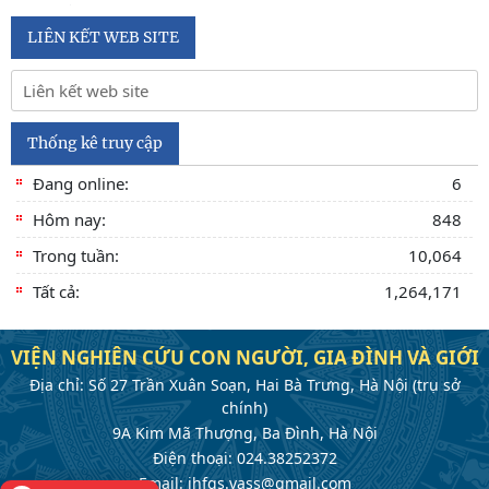
Tạp chí khoa học Việt Nam năm 2026
LIÊN KẾT WEB SITE
Số 1 -2026
Nội hàm của quyền con người được sống trong môi trường
trong lành, bền vững (Lê Hồng Hạnh
Thống kê truy cập
Đang online:
6
Hôm nay:
848
Trong tuần:
10,064
Tất cả:
1,264,171
VIỆN NGHIÊN CỨU CON NGƯỜI, GIA ĐÌNH VÀ GIỚI
Địa chỉ: Số 27 Trần Xuân Soạn, Hai Bà Trưng, Hà Nội (trụ sở
chính)
9A Kim Mã Thượng, Ba Đình, Hà Nội
Điện thoại: 024.38252372
Email: ihfgs.vass@gmail.com