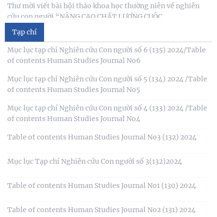
Thư mời viết bài hội thảo khoa học thường niên về nghiên
cứu con người “NÂNG CAO CHẤT LƯỢNG CUỘC
Tạp chí
Thông báo triệu tập thí sinh đủ điều kiện, tiêu chuẩn, tham
gia sát hạch trình độ hiểu biết chung
Mục lục tạp chí Nghiên cứu Con người số 6 (135) 2024/Table
of contents Human Studies Journal No6
Thông báo kết quả kiểm tra điều kiện, tiêu chuẩn, văn
bằng, chứng chỉ đối với thí sinh đăng ký dự
Mục lục tạp chí Nghiên cứu Con người số 5 (134) 2024 /Table
of contents Human Studies Journal No5
Thông báo 2773/TB-KHXH về Kết quả kiểm tra điều kiện,
tiêu chuẩn, văn bằng, chứng chỉ đối với thí
Mục lục tạp chí Nghiên cứu Con người số 4 (133) 2024 /Table
of contents Human Studies Journal No4
Table of contents Human Studies Journal No3 (132) 2024
Mục lục Tạp chí Nghiên cứu Con người số 3(132)2024
Table of contents Human Studies Journal No1 (130) 2024
Table of contents Human Studies Journal No2 (131) 2024