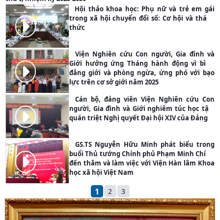
Hội thảo khoa học: Phụ nữ và trẻ em gái
trong xã hội chuyển đổi số: Cơ hội và thách
thức
PHOTO
Viện Nghiên cứu Con người, Gia đình và
Giới hưởng ứng Tháng hành động vì bình
đẳng giới và phòng ngừa, ứng phó với bạo
PHOTO
lực trên cơ sở giới năm 2025
Cán bộ, đảng viên Viện Nghiên cứu Con
người, Gia đình và Giới nghiêm túc học tập,
quán triệt Nghị quyết Đại hội XIV của Đảng
PHOTO
GS.TS Nguyễn Hữu Minh phát biểu trong
buổi Thủ tướng Chính phủ Phạm Minh Chính
đến thăm và làm việc với Viện Hàn lâm Khoa
PHOTO
học xã hội Việt Nam
1
2
3