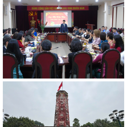
VIỆN NGHIÊN CỨU CON NGƯỜI, GIA ĐÌNH VÀ GIỚI