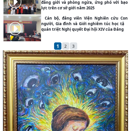
đẳng giới và phòng ngừa, ứng phó với bạo
PHOTO
lực trên cơ sở giới năm 2025
Cán bộ, đảng viên Viện Nghiên cứu Con
người, Gia đình và Giới nghiêm túc học tập,
quán triệt Nghị quyết Đại hội XIV của Đảng
PHOTO
1
2
3