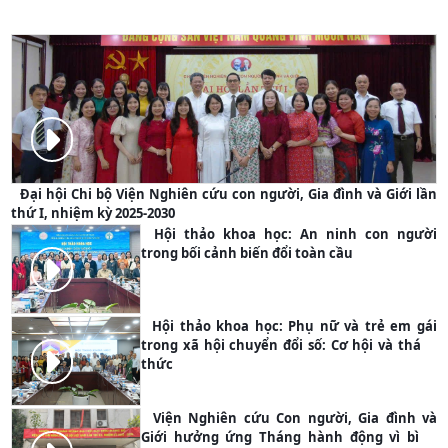
PHOTO
Đại hội Chi bộ Viện Nghiên cứu con người, Gia đình và Giới lần
thứ I, nhiệm kỳ 2025-2030
Hội thảo khoa học: An ninh con người
trong bối cảnh biến đổi toàn cầu
PHOTO
Hội thảo khoa học: Phụ nữ và trẻ em gái
trong xã hội chuyển đổi số: Cơ hội và thách
thức
PHOTO
Viện Nghiên cứu Con người, Gia đình và
Giới hưởng ứng Tháng hành động vì bình