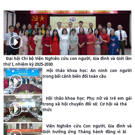
PHOTO
Đại hội Chi bộ Viện Nghiên cứu con người, Gia đình và Giới lần
thứ I, nhiệm kỳ 2025-2030
Hội thảo khoa học: An ninh con người
trong bối cảnh biến đổi toàn cầu
PHOTO
Hội thảo khoa học: Phụ nữ và trẻ em gái
trong xã hội chuyển đổi số: Cơ hội và thách
thức
PHOTO
Viện Nghiên cứu Con người, Gia đình và
Giới hưởng ứng Tháng hành động vì bình