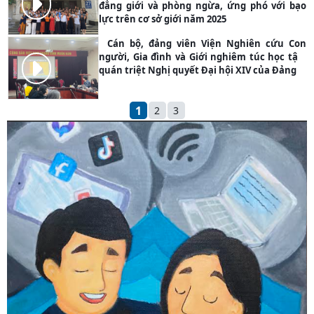
đẳng giới và phòng ngừa, ứng phó với bạo
PHOTO
lực trên cơ sở giới năm 2025
Cán bộ, đảng viên Viện Nghiên cứu Con
người, Gia đình và Giới nghiêm túc học tập,
quán triệt Nghị quyết Đại hội XIV của Đảng
PHOTO
1
2
3