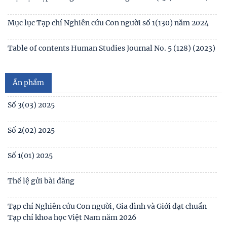
Table of contents Human Studies Journal No2 (131) 2024
Mục lục Tạp chí Nghiên cứu Con người số 2(131) năm 2024
Mục lục Tạp chí Nghiên cứu Con người số 1(130) năm 2024
Số 1(04) 2026
Table of contents Human Studies Journal No. 5 (128) (2023)
Giới thiệu sách mới: Xã hội học Gia đình
No1(01) 2025
Ấn phẩm
Số 3(03) 2025
Số 2(02) 2025
Số 1(01) 2025
Thể lệ gửi bài đăng