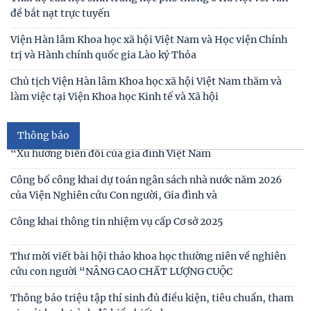
Người cao tuổi trong ba luận điểm lớn của Đảng
Thái độ của học sinh trung học phổ thông ở Hà Nội với vấn
đề bắt nạt trực tuyến
Thư cảm ơn
Viện Hàn lâm Khoa học xã hội Việt Nam và Học viện Chính
trị và Hành chính quốc gia Lào ký Thỏa
Thư mời viết bài tham gia Hội thảo khoa học “Chăm sóc,
giáo dục trẻ em trong kỷ nguyên số”
Chủ tịch Viện Hàn lâm Khoa học xã hội Việt Nam thăm và
làm việc tại Viện Khoa học Kinh tế và Xã hội
Thư mời viết bài Hội thảo khoa học quốc tế “Gia đình Châu
Á trong bối cảnh hội nhập quốc tế và
Thông báo
Thư mời viết báo cáo tham luận Hội thảo khoa học quốc gia
“Xu hướng biến đổi của gia đình Việt Nam
Công bố công khai dự toán ngân sách nhà nước năm 2026
của Viện Nghiên cứu Con người, Gia đình và
Công khai thông tin nhiệm vụ cấp Cơ sở 2025