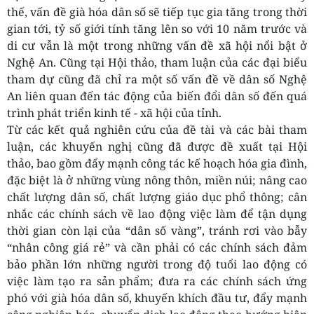
thế, vấn đề già hóa dân số sẽ tiếp tục gia tăng trong thời
gian tới, tỷ số giới tính tăng lên so với 10 năm trước và
di cư vẫn là một trong những vấn đề xã hội nổi bật ở
Nghệ An. Cũng tại Hội thảo, tham luận của các đại biểu
tham dự cũng đã chỉ ra một số vấn đề về dân số Nghệ
An liên quan đến tác động của biến đổi dân số đến quá
trình phát triển kinh tế - xã hội của tỉnh.
Từ các kết quả nghiên cứu của đề tài và các bài tham
luận, các khuyến nghị cũng đã được đề xuất tại Hội
thảo, bao gồm đẩy mạnh công tác kế hoạch hóa gia đình,
đặc biệt là ở những vùng nông thôn, miền núi; nâng cao
chất lượng dân số, chất lượng giáo dục phổ thông; cân
nhắc các chính sách về lao động việc làm để tận dụng
thời gian còn lại của “dân số vàng”, tránh rơi vào bẫy
“nhân công giá rẻ” và cần phải có các chính sách đảm
bảo phần lớn những người trong độ tuổi lao động có
việc làm tạo ra sản phẩm; đưa ra các chính sách ứng
phó với già hóa dân số, khuyến khích đầu tư, đẩy mạnh