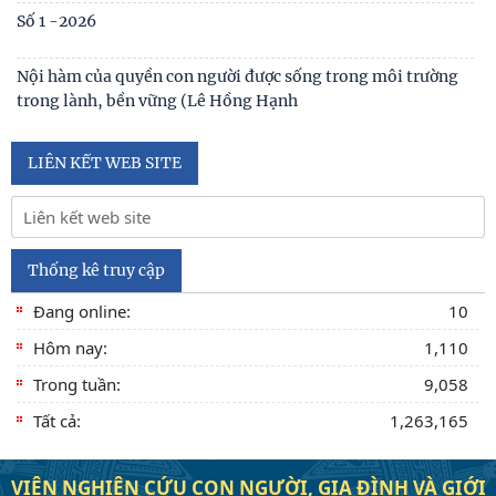
Tạp chí Nghiên cứu Con người, Gia đình và Giới đạt chuẩn
Tạp chí khoa học Việt Nam năm 2026
Số 1 -2026
Nội hàm của quyền con người được sống trong môi trường
trong lành, bền vững (Lê Hồng Hạnh
LIÊN KẾT WEB SITE
Thống kê truy cập
Đang online:
10
Hôm nay:
1,110
Trong tuần:
9,058