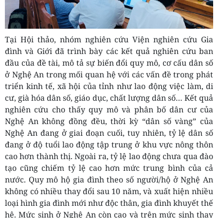
Tại Hội thảo, nhóm nghiên cứu Viện nghiên cứu Gia
đình và Giới đã trình bày các kết quả nghiên cứu ban
đầu của đề tài, mô tả sự biến đổi quy mô, cơ cấu dân số
ở Nghệ An trong mối quan hệ với các vấn đề trong phát
triển kinh tế, xã hội của tỉnh như lao động việc làm, di
cư, già hóa dân số, giáo dục, chất lượng dân số… Kết quả
nghiên cứu cho thấy quy mô và phân bố dân cư của
Nghệ An không đồng đều, thời kỳ “dân số vàng” của
Nghệ An đang ở giai đoạn cuối, tuy nhiên, tỷ lệ dân số
đang ở độ tuổi lao động tập trung ở khu vực nông thôn
cao hơn thành thị. Ngoài ra, tỷ lệ lao động chưa qua đào
tạo cũng chiếm tỷ lệ cao hơn mức trung bình của cả
nước. Quy mô hộ gia đình theo số người/hộ ở Nghệ An
không có nhiều thay đổi sau 10 năm, và xuất hiện nhiều
loại hình gia đình mới như độc thân, gia đình khuyết thế
hệ. Mức sinh ở Nghệ An còn cao và trên mức sinh thay