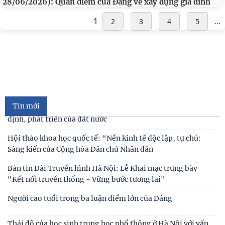
28/06/2026): Quan điểm của Đảng về xây dựng gia đình
1
2
3
4
5
...
Cán bộ Viện Nghiên cứu Con người, Gia đình và Giới tham dự
Hội nghị tập huấn chuyên môn nghiệp vụ
Kế hoạch hành động 100 ngày tập trung xử lý các điểm
nghẽn về chuyển đổi số trong các cơ quan Đảng
Đối thoại ICWA – VASS lần thứ 6: Thúc đẩy quan hệ Đối tác
Chiến lược Toàn diện tăng cường Việt Nam
Tin mới
Đóng góp tích cực vào củng cố môi trường hòa bình, ổn
định, phát triển của đất nước
Hội thảo khoa học quốc tế: “Nền kinh tế độc lập, tự chủ:
Sáng kiến của Cộng hòa Dân chủ Nhân dân
Bản tin Đài Truyền hình Hà Nội: Lễ Khai mạc trưng bày
"Kết nối truyền thống - Vững bước tương lai"