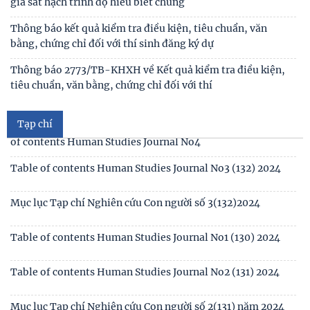
Thư mời viết bài hội thảo khoa học thường niên về nghiên
cứu con người “NÂNG CAO CHẤT LƯỢNG CUỘC
Thông báo triệu tập thí sinh đủ điều kiện, tiêu chuẩn, tham
gia sát hạch trình độ hiểu biết chung
Thông báo kết quả kiểm tra điều kiện, tiêu chuẩn, văn
bằng, chứng chỉ đối với thí sinh đăng ký dự
Mục lục tạp chí Nghiên cứu Con người số 6 (135) 2024/Table
of contents Human Studies Journal No6
Thông báo 2773/TB-KHXH về Kết quả kiểm tra điều kiện,
tiêu chuẩn, văn bằng, chứng chỉ đối với thí
Mục lục tạp chí Nghiên cứu Con người số 5 (134) 2024 /Table
of contents Human Studies Journal No5
Tạp chí
Mục lục tạp chí Nghiên cứu Con người số 4 (133) 2024 /Table
of contents Human Studies Journal No4
Table of contents Human Studies Journal No3 (132) 2024
Mục lục Tạp chí Nghiên cứu Con người số 3(132)2024
Table of contents Human Studies Journal No1 (130) 2024