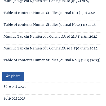
of contents Human Studies Journal No4
Table of contents Human Studies Journal No3 (132) 2024
Mục lục Tạp chí Nghiên cứu Con người số 3(132)2024
Table of contents Human Studies Journal No1 (130) 2024
Table of contents Human Studies Journal No2 (131) 2024
Mục lục Tạp chí Nghiên cứu Con người số 2(131) năm 2024
Mục lục Tạp chí Nghiên cứu Con người số 1(130) năm 2024
Số 1(04) 2026
Table of contents Human Studies Journal No. 5 (128) (2023)
Giới thiệu sách mới: Xã hội học Gia đình
No1(01) 2025
Ấn phẩm