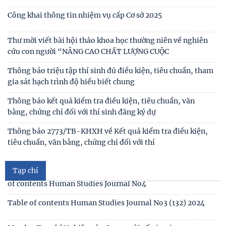
Thư mời viết báo cáo tham luận Hội thảo khoa học quốc gia
“Xu hướng biến đổi của gia đình Việt Nam
Công bố công khai dự toán ngân sách nhà nước năm 2026
của Viện Nghiên cứu Con người, Gia đình và
Công khai thông tin nhiệm vụ cấp Cơ sở 2025
Thư mời viết bài hội thảo khoa học thường niên về nghiên
cứu con người “NÂNG CAO CHẤT LƯỢNG CUỘC
Thông báo triệu tập thí sinh đủ điều kiện, tiêu chuẩn, tham
gia sát hạch trình độ hiểu biết chung
Thông báo kết quả kiểm tra điều kiện, tiêu chuẩn, văn
bằng, chứng chỉ đối với thí sinh đăng ký dự
Mục lục tạp chí Nghiên cứu Con người số 6 (135) 2024/Table
of contents Human Studies Journal No6
Thông báo 2773/TB-KHXH về Kết quả kiểm tra điều kiện,
tiêu chuẩn, văn bằng, chứng chỉ đối với thí
Mục lục tạp chí Nghiên cứu Con người số 5 (134) 2024 /Table
of contents Human Studies Journal No5
Tạp chí
Mục lục tạp chí Nghiên cứu Con người số 4 (133) 2024 /Table