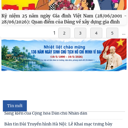
Kỷ niệm 25 năm ngày Gia đình Việt Nam (28/06/2001 -
28/06/2026): Quan điểm của Đảng về xây dựng gia đình
1
2
3
4
5
...
Kế hoạch hành động 100 ngày tập trung xử lý các điểm
nghẽn về chuyển đổi số trong các cơ quan Đảng
Đối thoại ICWA – VASS lần thứ 6: Thúc đẩy quan hệ Đối tác
Chiến lược Toàn diện tăng cường Việt Nam
Đóng góp tích cực vào củng cố môi trường hòa bình, ổn
định, phát triển của đất nước