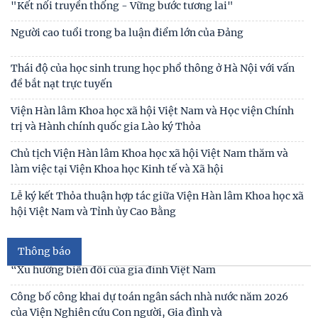
Tin mới
Hội thảo khoa học quốc tế: “Nền kinh tế độc lập, tự chủ:
Sáng kiến của Cộng hòa Dân chủ Nhân dân
Bản tin Đài Truyền hình Hà Nội: Lễ Khai mạc trưng bày
"Kết nối truyền thống - Vững bước tương lai"
Người cao tuổi trong ba luận điểm lớn của Đảng
Thái độ của học sinh trung học phổ thông ở Hà Nội với vấn
đề bắt nạt trực tuyến
Viện Hàn lâm Khoa học xã hội Việt Nam và Học viện Chính
trị và Hành chính quốc gia Lào ký Thỏa
Thư cảm ơn
Chủ tịch Viện Hàn lâm Khoa học xã hội Việt Nam thăm và
làm việc tại Viện Khoa học Kinh tế và Xã hội
Thư mời viết bài tham gia Hội thảo khoa học “Chăm sóc,
giáo dục trẻ em trong kỷ nguyên số”
Lễ ký kết Thỏa thuận hợp tác giữa Viện Hàn lâm Khoa học xã
hội Việt Nam và Tỉnh ủy Cao Bằng
Thư mời viết bài Hội thảo khoa học quốc tế “Gia đình Châu
Á trong bối cảnh hội nhập quốc tế và
Thông báo