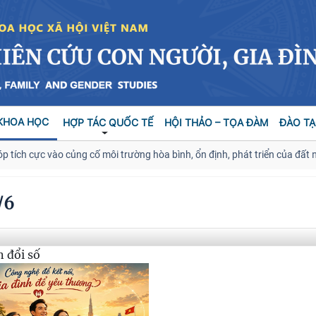
KHOA HỌC
HỢP TÁC QUỐC TẾ
HỘI THẢO – TỌA ĐÀM
ĐÀO TẠ
 cực vào củng cố môi trường hòa bình, ổn định, phát triển của đất nước
/6
n đổi số