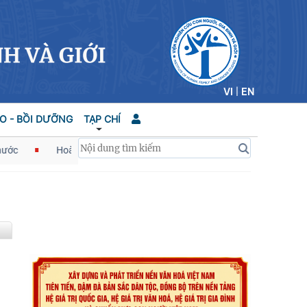
VI
|
EN
O - BỒI DƯỠNG
TẠP CHÍ
Hoàn thiện quy định về những điều đảng viên không được làm đá