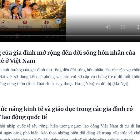
của gia đình mở rộng đến đời sống hôn nhân của
rẻ ở Việt Nam
ch ảnh hưởng của gia đình mở rộng đến đời sống hôn nhân của các cặp vợ chồ
Bài viết sử dụng kết quả phỏng vấn sâu với 30 cặp vợ chồng trẻ ở độ tuổi khô
ùng nông thôn (tỉnh Thái Bình, nay thuộc Hưng Yên) và đô thị (Hà Nội).
ức năng kinh tế và giáo dục trong các gia đình có
ư lao động quốc tế
hội nhập quốc tế sâu rộng, hiện tượng người lao động Việt Nam di cư đi l
i ngày càng phổ biến, kéo theo những biến đổi đáng kể trong cấu trúc và ch