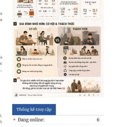
ìn
an
ia
ục
…
Thống kê truy cập
i,
Đang online:
6
ức