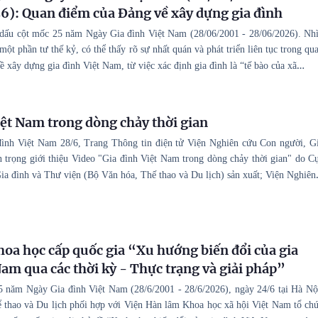
): Quan điểm của Đảng về xây dựng gia đình
ấu cột mốc 25 năm Ngày Gia đình Việt Nam (28/06/2001 - 28/06/2026). Nh
một phần tư thế kỷ, có thể thấy rõ sự nhất quán và phát triển liên tục trong qu
…
 xây dựng gia đình Việt Nam, từ việc xác định gia đình là “tế bào của xã
iệt Nam trong dòng chảy thời gian
ình Việt Nam 28/6, Trang Thông tin điện tử Viện Nghiên cứu Con người, G
n trọng giới thiệu Video "Gia đình Việt Nam trong dòng chảy thời gian" do C
ia đình và Thư viện (Bộ Văn hóa, Thế thao và Du lịch) sản xuất; Viện Nghiên
hoa học cấp quốc gia “Xu hướng biến đổi của gia
Nam qua các thời kỳ - Thực trạng và giải pháp”
 năm Ngày Gia đình Việt Nam (28/6/2001 - 28/6/2026), ngày 24/6 tại Hà Nộ
 thao và Du lịch phối hợp với Viện Hàn lâm Khoa học xã hội Việt Nam tổ ch