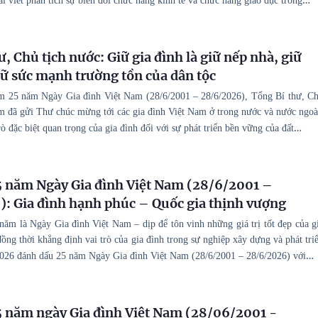
…
ài viết phân tích sự biến đổi chức năng kinh tế và chức năng giáo dục trong
, Chủ tịch nước: Giữ gia đình là giữ nếp nhà, giữ
iữ sức mạnh trường tồn của dân tộc
m 25 năm Ngày Gia đình Việt Nam (28/6/2001 – 28/6/2026), Tổng Bí thư, C
m đã gửi Thư chúc mừng tới các gia đình Việt Nam ở trong nước và nước ngoà
…
rò đặc biệt quan trọng của gia đình đối với sự phát triển bền vững của đất
 năm Ngày Gia đình Việt Nam (28/6/2001 –
: Gia đình hạnh phúc – Quốc gia thịnh vượng
ăm là Ngày Gia đình Việt Nam – dịp để tôn vinh những giá trị tốt đẹp của g
ồng thời khẳng định vai trò của gia đình trong sự nghiệp xây dựng và phát tri
…
026 đánh dấu 25 năm Ngày Gia đình Việt Nam (28/6/2001 – 28/6/2026) với
 năm ngày Gia đình Việt Nam (28/06/2001 -