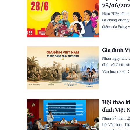
28/06/2026
Năm 2026 đánh d
lại chặng đường 
điểm của Đảng về
Gia đình V
Nhân ngày Gia đ
đình và Giới trâ
Văn hóa cơ sở, G
Hội thảo k
đình Việt 
Nhân kỷ niệm 25
Bộ Văn hóa, Thể