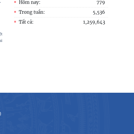
…
Hôm nay:
779
Trong tuần:
5,536
Tất cả:
1,259,643
ệt
ai
)