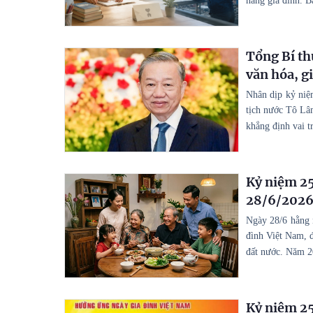
năng gia đình. B
Tổng Bí thư
văn hóa, g
Nhân dịp kỷ niệ
tịch nước Tô Lâ
khẳng định vai t
Kỷ niệm 25
28/6/2026)
Ngày 28/6 hằng n
đình Việt Nam, đ
đất nước. Năm 2
Kỷ niệm 25