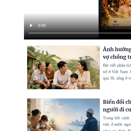
Ảnh hưởng 
vợ chồng t
Bài viết phân tí
trẻ ở Việt Nam. 
quá 30, sống ở v
Biến đổi ch
người di c
Trong bối cảnh 
việc ở nước ngoà