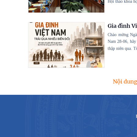
Hội thảo khoa họ
Gia đình V
Chào mừng Ngày
Nam 28-06, hãy 
thập niên qua. T
Nội dung