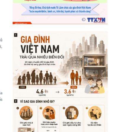
hủ
i,
ia
ển