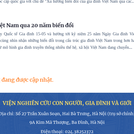
c cấp quốc gia với chủ đề “Xu hướng biến đổi của gia đình Việt Nam qua các
iệt Nam qua 20 năm biến đổi
 Quốc tế Gia đình 15-05 và hướng tới kỷ niệm 25 năm Ngày Gia đình Vi
cùng nhìn nhận những biến đổi trong cấu trúc gia đình Việt Nam trong hơn h
…
ừ mô hình gia đình truyền thống nhiều thế hệ, xã hội Việt Nam đang chuyển
 đang được cập nhật.
VIỆN NGHIÊN CỨU CON NGƯỜI, GIA ĐÌNH VÀ GIỚI
Địa chỉ: Số 27 Trần Xuân Soạn, Hai Bà Trưng, Hà Nội (trụ sở chính
9A Kim Mã Thượng, Ba Đình, Hà Nội
Điện thoại: 024.38252372