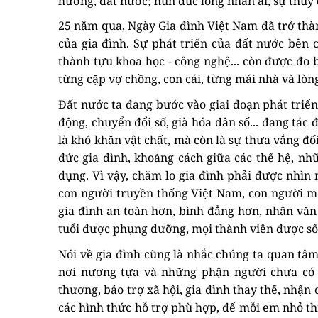
hương, đất nước; hun đúc lòng nhân ái, sự thủy 
25 năm qua, Ngày Gia đình Việt Nam đã trở thàn
của gia đình. Sự phát triển của đất nước bên 
thành tựu khoa học - công nghệ... còn được đo 
từng cặp vợ chồng, con cái, từng mái nhà và lòn
Đất nước ta đang bước vào giai đoạn phát triển 
động, chuyển đổi số, già hóa dân số... đang tác
là khó khăn vật chất, mà còn là sự thưa vắng đố
đức gia đình, khoảng cách giữa các thế hệ, nh
dụng. Vì vậy, chăm lo gia đình phải được nhì
con người truyền thống Việt Nam, con người mớ
gia đình an toàn hơn, bình đẳng hơn, nhân văn
tuổi được phụng dưỡng, mọi thành viên được số
Nói về gia đình cũng là nhắc chúng ta quan tâm
nơi nương tựa và những phận người chưa có 
thương, bảo trợ xã hội, gia đình thay thế, nhận
các hình thức hỗ trợ phù hợp, để mỗi em nhỏ th