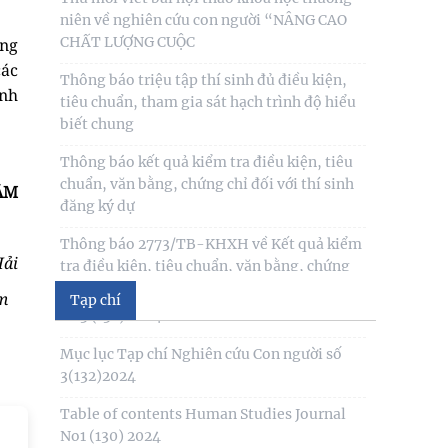
Thông báo triệu tập thí sinh đủ điều kiện,
ằng
Mục lục tạp chí Nghiên cứu Con người số 6
tiêu chuẩn, tham gia sát hạch trình độ hiểu
các
(135) 2024/Table of contents Human
biết chung
Studies Journal No6
ạnh
Thông báo kết quả kiểm tra điều kiện, tiêu
Mục lục tạp chí Nghiên cứu Con người số 5
chuẩn, văn bằng, chứng chỉ đối với thí sinh
(134) 2024 /Table of contents Human
đăng ký dự
Studies Journal No5
ÂM
Thông báo 2773/TB-KHXH về Kết quả kiểm
Mục lục tạp chí Nghiên cứu Con người số 4
tra điều kiện, tiêu chuẩn, văn bằng, chứng
(133) 2024 /Table of contents Human
chỉ đối với thí
Studies Journal No4
Hải
Table of contents Human Studies Journal
m
Tạp chí
No3 (132) 2024
Mục lục Tạp chí Nghiên cứu Con người số
3(132)2024
Table of contents Human Studies Journal
No1 (130) 2024