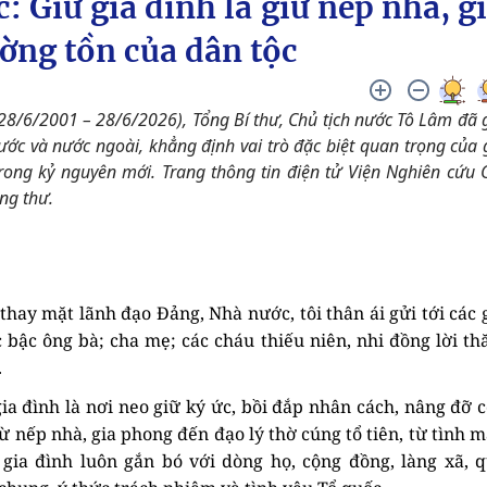
: Giữ gia đình là giữ nếp nhà, g
ờng tồn của dân tộc
8/6/2001 – 28/6/2026), Tổng Bí thư, Chủ tịch nước Tô Lâm đã 
ớc và nước ngoài, khẳng định vai trò đặc biệt quan trọng của 
trong kỷ nguyên mới. Trang thông tin điện tử Viện Nghiên cứu 
ung thư.
ay mặt lãnh đạo Đảng, Nhà nước, tôi thân ái gửi tới các 
 bậc ông bà; cha mẹ; các cháu thiếu niên, nhi đồng lời t
.
a đình là nơi neo giữ ký ức, bồi đắp nhân cách, nâng đỡ 
 nếp nhà, gia phong đến đạo lý thờ cúng tổ tiên, từ tình 
gia đình luôn gắn bó với dòng họ, cộng đồng, làng xã, 