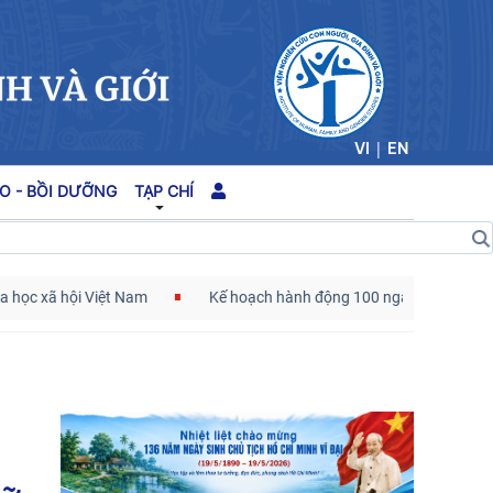
|
VI
EN
O - BỒI DƯỠNG
TẠP CHÍ
 xã hội Việt Nam
Kế hoạch hành động 100 ngày tập trung xử lý 
Cán bộ Viện Nghiên cứu Con người, Gia đình