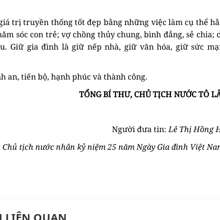
iá trị truyền thống tốt đẹp bằng những việc làm cụ thể h
ăm sóc con trẻ; vợ chồng thủy chung, bình đẳng, sẻ chia; 
au. Giữ gia đình là giữ nếp nhà, giữ văn hóa, giữ sức m
h an, tiến bộ, hạnh phúc và thành công.
TỔNG BÍ THƯ, CHỦ TỊCH NƯỚC TÔ L
Người đưa tin:
Lê Thị Hồng 
 Chủ tịch nước nhân kỷ niệm 25 năm Ngày Gia đình Việt Na
N LIÊN QUAN