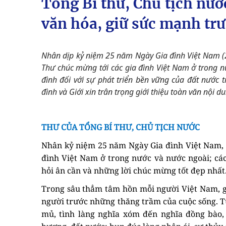
Tổng Bí thư, Chủ tịch nước
văn hóa, giữ sức mạnh trư
Nhân dịp kỷ niệm 25 năm Ngày Gia đình Việt Nam (2
Thư chúc mừng tới các gia đình Việt Nam ở trong nư
đình đối với sự phát triển bền vững của đất nước 
đình và Giới xin trân trọng giới thiệu toàn văn nội d
THƯ CỦA TỔNG BÍ THƯ, CHỦ TỊCH NƯỚC
Nhân kỷ niệm 25 năm Ngày Gia đình Việt Nam, th
đình Việt Nam ở trong nước và nước ngoài; các
hỏi ân cần và những lời chúc mừng tốt đẹp nhất
Trong sâu thẳm tâm hồn mỗi người Việt Nam, gi
người trước những thăng trầm của cuộc sống. Từ
mủ, tình làng nghĩa xóm đến nghĩa đồng bào, 