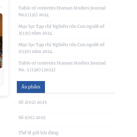
Table of contents Human Studies Journal
No2 (131) 2024
Mục lục Tạp chí Nghiên cứu Con người số
2(131) năm 2024
Số 1(04) 2026
Mục lục Tạp chí Nghiên cứu Con người số
1(130) năm 2024
Giới thiệu sách mới: Xã hội học Gia đình
Table of contents Human Studies Journal
No. 5 (128) (2023)
No1(01) 2025
Số 3(03) 2025
Ấn phẩm
Số 2(02) 2025
Số 1(01) 2025
Thể lệ gửi bài đăng