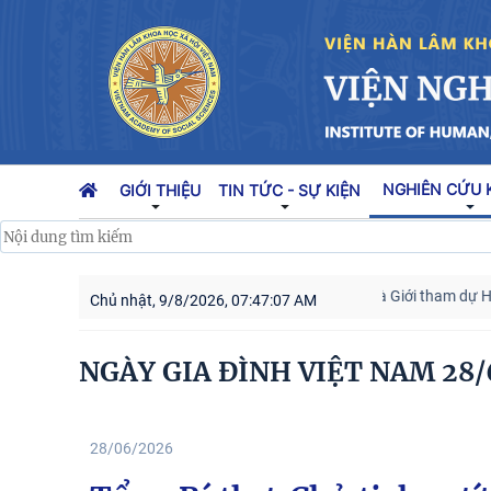
NGHIÊN CỨU 
GIỚI THIỆU
TIN TỨC - SỰ KIỆN
Cán bộ Viện Nghiên cứu Con người, Gia đình và Giới tham dự Hội n
Chủ nhật, 9/8/2026, 07:47:08 AM
NGÀY GIA ĐÌNH VIỆT NAM 28/
28/06/2026