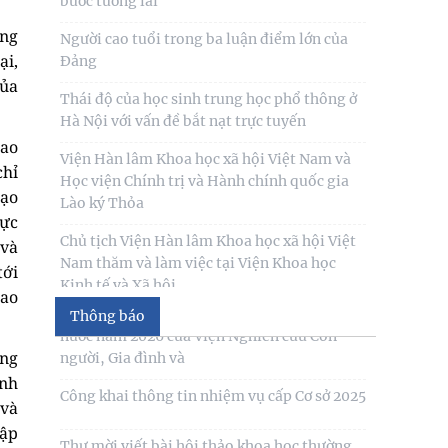
Người cao tuổi trong ba luận điểm lớn của
Thư mời viết bài tham gia Hội thảo khoa
ững
Đảng
học “Chăm sóc, giáo dục trẻ em trong kỷ
ại,
nguyên số”
Thái độ của học sinh trung học phổ thông ở
của
Hà Nội với vấn đề bắt nạt trực tuyến
Thư mời viết bài Hội thảo khoa học quốc tế
“Gia đình Châu Á trong bối cảnh hội nhập
Viện Hàn lâm Khoa học xã hội Việt Nam và
lao
quốc tế và
Học viện Chính trị và Hành chính quốc gia
chỉ
Lào ký Thỏa
Thư mời viết báo cáo tham luận Hội thảo
đạo
khoa học quốc gia “Xu hướng biến đổi của
Chủ tịch Viện Hàn lâm Khoa học xã hội Việt
hực
gia đình Việt Nam
Nam thăm và làm việc tại Viện Khoa học
 và
Kinh tế và Xã hội
tới
Công bố công khai dự toán ngân sách nhà
nước năm 2026 của Viện Nghiên cứu Con
cao
người, Gia đình và
Thông báo
Công khai thông tin nhiệm vụ cấp Cơ sở 2025
ông
ình
Thư mời viết bài hội thảo khoa học thường
 và
niên về nghiên cứu con người “NÂNG CAO
tập
CHẤT LƯỢNG CUỘC