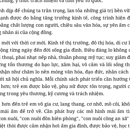
chung, ý thức trách nhiệm và tình yêu Tổ quốc.
h dịp để chúng ta trân trọng, lan tỏa những giá trị bền v
cạnh được đo bằng tăng trưởng kinh tế, công trình hiện đ
bằng chất lượng con người, chiều sâu văn hóa, sự yên ấm 
g nhân ái của cộng đồng.
mới với thời cơ mới. Kinh tế thị trường, đô thị hóa, di cư 
 động từng ngày đến đời sống gia đình. Điều đáng lo không 
i thoại, phai nhạt nếp nhà, thuần phong mỹ tục; suy giảm 
ững tổn thương do bạo lực, xâm hại, vô cảm và lối sống t
n nhận như chăm lo nền móng văn hóa, đạo đức, nhân cách
i xã hội chủ nghĩa. Mỗi chính sách phát triển cần hướng 
 hơn; trẻ em được bảo vệ, phụ nữ được tôn trọng, người 
ng trong yêu thương, kỷ cương và trách nhiệm.
 hơn đến trẻ em vô gia cư, lang thang, cơ nhỡ, mồ côi, kh
mái ấm để trở về. Cần phát huy các mô hình mái ấm t
 con nuôi, "con nuôi đồn biên phòng", "con nuôi công an xã"
iệt thòi được cảm nhận hơi ấm gia đình, được bảo vệ, học 