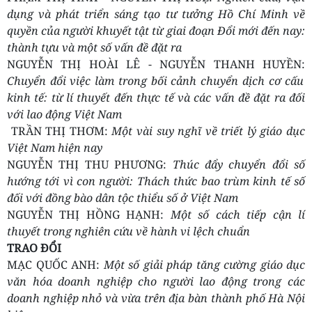
dụng và phát triển sáng tạo tư tưởng Hồ Chí Minh về
quyền của người khuyết tật từ giai đoạn Đổi mới đến nay:
thành tựu và một số vấn đề đặt ra
NGUYỄN THỊ HOÀI LÊ - NGUYỄN THANH HUYỀN:
Chuyển đổi việc làm trong bối cảnh chuyển dịch cơ cấu
kinh tế: từ lí thuyết đến thực tế và các vấn đề đặt ra đối
với lao động Việt Nam
TRẦN THỊ THƠM:
Một vài suy nghĩ về triết lý giáo dục
Việt Nam hiện nay
NGUYỄN THỊ THU PHƯƠNG:
Thúc đẩy chuyển đổi số
hướng tới vì con người: Thách thức bao trùm kinh tế số
đối với đồng bào dân tộc thiểu số ở Việt Nam
NGUYỄN THỊ HỒNG HẠNH:
Một số cách tiếp cận lí
thuyết trong nghiên cứu về hành vi lệch chuẩn
TRAO ĐỔI
MẠC QUỐC ANH:
Một số giải pháp tăng cường giáo dục
văn hóa doanh nghiệp cho người lao động trong các
doanh nghiệp nhỏ và vừa trên địa bàn thành phố Hà Nội