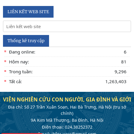
LIÊN KẾT WEB SITE
Thống kê truy cập
Đang online:
6
Hôm nay:
81
Trong tuần:
9,296
Tất cả:
1,263,403
VIỆN NGHIÊN CỨU CON NGƯỜI, GIA ĐÌNH VÀ GIỚI
Địa chỉ: Số 27 Trần Xuân Soạn, Hai Bà Trưng, Hà Nội (trụ sở
chính)
9A Kim Mã Thượng, Ba Đình, Hà Nội
Điện thoại: 024.38252372
Email: ihfgs.vass@gmail.com