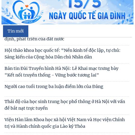
nghẽn về chuyển đổi số trong các cơ quan Đảng
Đối thoại ICWA – VASS lần thứ 6: Thúc đẩy quan hệ Đối tác
Chiến lược Toàn diện tăng cường Việt Nam
Tin mới
Đóng góp tích cực vào củng cố môi trường hòa bình, ổn
định, phát triển của đất nước
Hội thảo khoa học quốc tế: “Nền kinh tế độc lập, tự chủ:
Sáng kiến của Cộng hòa Dân chủ Nhân dân
Bản tin Đài Truyền hình Hà Nội: Lễ Khai mạc trưng bày
"Kết nối truyền thống - Vững bước tương lai"
Người cao tuổi trong ba luận điểm lớn của Đảng
Thái độ của học sinh trung học phổ thông ở Hà Nội với vấn
đề bắt nạt trực tuyến
Thư cảm ơn
Viện Hàn lâm Khoa học xã hội Việt Nam và Học viện Chính
trị và Hành chính quốc gia Lào ký Thỏa
Thư mời viết bài tham gia Hội thảo khoa học “Chăm sóc,
giáo dục trẻ em trong kỷ nguyên số”