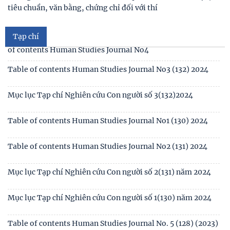
tiêu chuẩn, văn bằng, chứng chỉ đối với thí
Mục lục tạp chí Nghiên cứu Con người số 5 (134) 2024 /Table
of contents Human Studies Journal No5
Tạp chí
Mục lục tạp chí Nghiên cứu Con người số 4 (133) 2024 /Table
of contents Human Studies Journal No4
Table of contents Human Studies Journal No3 (132) 2024
Mục lục Tạp chí Nghiên cứu Con người số 3(132)2024
Table of contents Human Studies Journal No1 (130) 2024
Table of contents Human Studies Journal No2 (131) 2024
Mục lục Tạp chí Nghiên cứu Con người số 2(131) năm 2024
Mục lục Tạp chí Nghiên cứu Con người số 1(130) năm 2024
Số 1(04) 2026
Table of contents Human Studies Journal No. 5 (128) (2023)
Giới thiệu sách mới: Xã hội học Gia đình