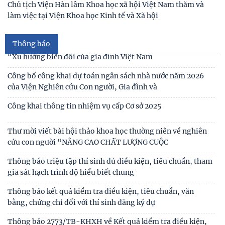
Chủ tịch Viện Hàn lâm Khoa học xã hội Việt Nam thăm và
làm việc tại Viện Khoa học Kinh tế và Xã hội
Thư mời viết bài Hội thảo khoa học quốc tế “Gia đình Châu
Á trong bối cảnh hội nhập quốc tế và
Thông báo
Thư mời viết báo cáo tham luận Hội thảo khoa học quốc gia
“Xu hướng biến đổi của gia đình Việt Nam
Công bố công khai dự toán ngân sách nhà nước năm 2026
của Viện Nghiên cứu Con người, Gia đình và
Công khai thông tin nhiệm vụ cấp Cơ sở 2025
Thư mời viết bài hội thảo khoa học thường niên về nghiên
cứu con người “NÂNG CAO CHẤT LƯỢNG CUỘC
Thông báo triệu tập thí sinh đủ điều kiện, tiêu chuẩn, tham
gia sát hạch trình độ hiểu biết chung
Thông báo kết quả kiểm tra điều kiện, tiêu chuẩn, văn
bằng, chứng chỉ đối với thí sinh đăng ký dự
Mục lục tạp chí Nghiên cứu Con người số 6 (135) 2024/Table
of contents Human Studies Journal No6
Thông báo 2773/TB-KHXH về Kết quả kiểm tra điều kiện,