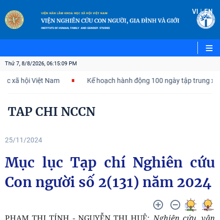
|
VI
EN
Thứ 7, 8/8/2026, 06:15:09 PM
xã hội Việt Nam
Kế hoạch hành động 100 ngày tập trung xử lý c
TAP CHI NCCN
25/11/2024
Mục lục Tạp chí Nghiên cứu
Con người số 2(131) năm 2024
PHẠM THỊ TÍNH - NGUYỄN THỊ HUỆ:
Nghiên cứu, vận