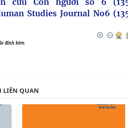
ên cứu Con người số 6 (13
Human Studies Journal No6 (13
ile đính kèm
N LIÊN QUAN