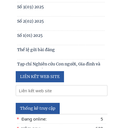
Tạp chí Nghiên cứu Con người, Gia đình và
Giới đạt chuẩn Tạp chí khoa học Việt Nam
năm 2026
Số 1 -2026
Nội hàm của quyền con người được sống
trong môi trường trong lành, bền vững (Lê
Hồng Hạnh
LIÊN KẾT WEB SITE
Thống kê truy cập
Đang online:
5