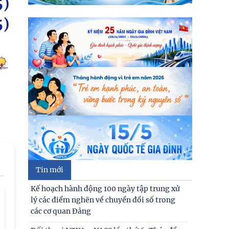
5)
lý các điểm nghẽn về chuyển đổi số trong
các cơ quan Đảng
5)
Đối thoại ICWA – VASS lần thứ 6: Thúc đẩy
quan hệ Đối tác Chiến lược Toàn diện tăng
cường Việt Nam
Đóng góp tích cực vào củng cố môi trường
hòa bình, ổn định, phát triển của đất nước
Hội thảo khoa học quốc tế: “Nền kinh tế độc
lập, tự chủ: Sáng kiến của Cộng hòa Dân chủ
Nhân dân
Bản tin Đài Truyền hình Hà Nội: Lễ Khai
mạc trưng bày "Kết nối truyền thống - Vững
Tin mới
bước tương lai"
Người cao tuổi trong ba luận điểm lớn của
Đảng
Thư cảm ơn
Thái độ của học sinh trung học phổ thông ở