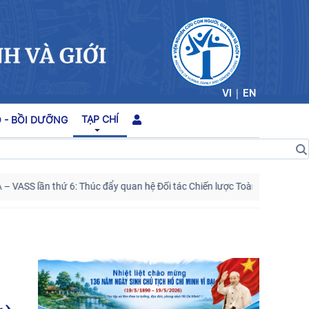
|
VI
EN
TẠP CHÍ
 - BỒI DƯỠNG
SS lần thứ 6: Thúc đẩy quan hệ Đối tác Chiến lược Toàn diện tăng cường
Kế hoạch hành động 100 ngày tập trung xử