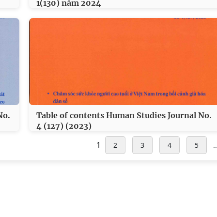
1(130) năm 2024
No.
Table of contents Human Studies Journal No.
4 (127) (2023)
1
2
3
4
5
..