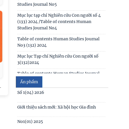
Table of contents Human Studies Journal
No2 (131) 2024
Mục lục Tạp chí Nghiên cứu Con người số
2(131) năm 2024
Số 1(04) 2026
Mục lục Tạp chí Nghiên cứu Con người số
1(130) năm 2024
Giới thiệu sách mới: Xã hội học Gia đình
Table of contents Human Studies Journal
No. 5 (128) (2023)
No1(01) 2025
Số 3(03) 2025
Ấn phẩm
.
Số 2(02) 2025
Số 1(01) 2025
Thể lệ gửi bài đăng