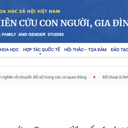
KHOA HỌC
HỢP TÁC QUỐC TẾ
HỘI THẢO – TỌA ĐÀM
ĐÀO TẠO
n về chuyển đổi số trong các cơ quan Đảng
Đối thoại ICWA – VA