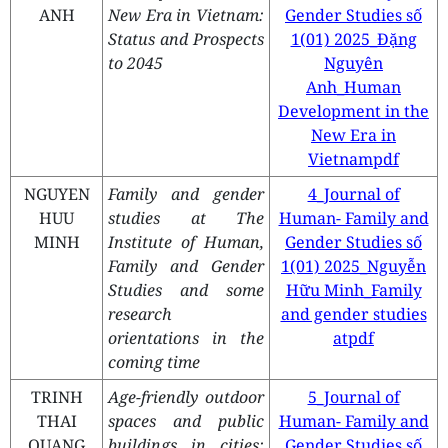
ANH
New Era in Vietnam:
Gender Studies số
Status and Prospects
1(01) 2025_Đặng
to 2045
Nguyên
Anh_Human
Development in the
New Era in
Vietnampdf
NGUYEN
Family and gender
4_Journal of
HUU
studies at The
Human- Family and
MINH
Institute of Human,
Gender Studies số
Family and Gender
1(01) 2025_Nguyễn
Studies and some
Hữu Minh_Family
research
and gender studies
orientations in the
atpdf
coming time
TRINH
Age-friendly outdoor
5_Journal of
THAI
spaces and public
Human- Family and
QUANG
buildings in cities:
Gender Studies số