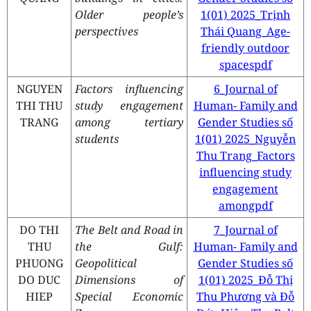
Older people’s
1(01) 2025_Trịnh
perspectives
Thái Quang_Age-
friendly outdoor
spacespdf
NGUYEN
Factors influencing
6_Journal of
THI THU
study engagement
Human- Family and
TRANG
among tertiary
Gender Studies số
students
1(01) 2025_Nguyễn
Thu Trang_Factors
influencing study
engagement
amongpdf
DO THI
The Belt and Road in
7_Journal of
THU
the Gulf:
Human- Family and
PHUONG
Geopolitical
Gender Studies số
DO DUC
Dimensions of
1(01) 2025_Đỗ Thị
HIEP
Special Economic
Thu Phương và Đỗ