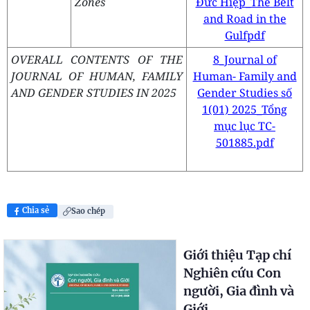
Zones
Đức Hiệp_The Belt
and Road in the
Gulfpdf
OVERALL CONTENTS OF THE
8_Journal of
JOURNAL OF HUMAN, FAMILY
Human- Family and
AND GENDER STUDIES IN 2025
Gender Studies số
1(01) 2025_Tổng
mục lục TC-
501885.pdf
Chia sẻ
Sao chép
Giới thiệu Tạp chí
Nghiên cứu Con
người, Gia đình và
Giới