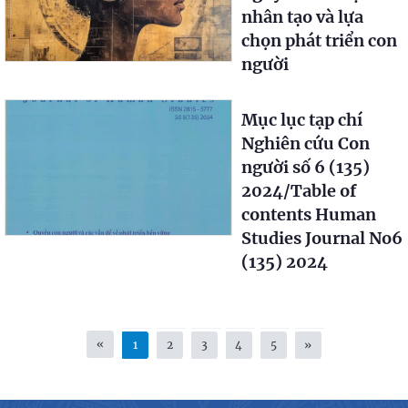
nhân tạo và lựa
chọn phát triển con
người
Mục lục tạp chí
Nghiên cứu Con
người số 6 (135)
2024/Table of
contents Human
Studies Journal No6
(135) 2024
«
1
2
3
4
5
»