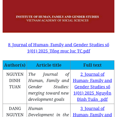
8_Journal of Human- Family and Gender Studies số
1(01) 2025_Tổng mục lục TC.pdf
Author(s)
Article title
Full text
NGUYEN
The Journal of
2_Journal of
DINH
Human, Family and
Human- Family and
TUAN
Gender Studies:
Gender Studies số
merging toward new
1(01) 2025_Nguyễn
development goals
Đình Tuấn_.pdf
DANG
Human
3_Journal of
NGUYEN
Development in the
Human- Family and