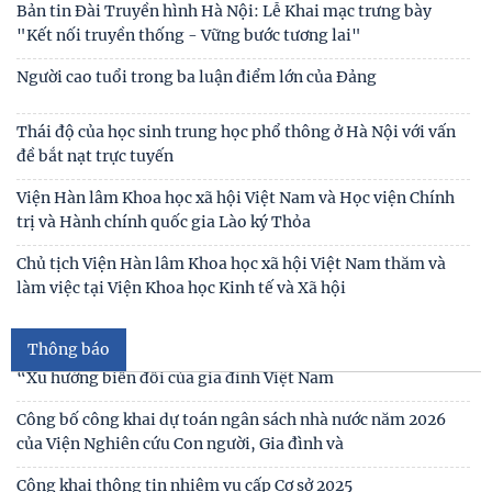
Bản tin Đài Truyền hình Hà Nội: Lễ Khai mạc trưng bày
"Kết nối truyền thống - Vững bước tương lai"
Người cao tuổi trong ba luận điểm lớn của Đảng
Thái độ của học sinh trung học phổ thông ở Hà Nội với vấn
đề bắt nạt trực tuyến
Thư cảm ơn
Viện Hàn lâm Khoa học xã hội Việt Nam và Học viện Chính
trị và Hành chính quốc gia Lào ký Thỏa
Thư mời viết bài tham gia Hội thảo khoa học “Chăm sóc,
giáo dục trẻ em trong kỷ nguyên số”
Chủ tịch Viện Hàn lâm Khoa học xã hội Việt Nam thăm và
làm việc tại Viện Khoa học Kinh tế và Xã hội
Thư mời viết bài Hội thảo khoa học quốc tế “Gia đình Châu
Á trong bối cảnh hội nhập quốc tế và
Thông báo
Thư mời viết báo cáo tham luận Hội thảo khoa học quốc gia
“Xu hướng biến đổi của gia đình Việt Nam
Công bố công khai dự toán ngân sách nhà nước năm 2026
của Viện Nghiên cứu Con người, Gia đình và
Công khai thông tin nhiệm vụ cấp Cơ sở 2025