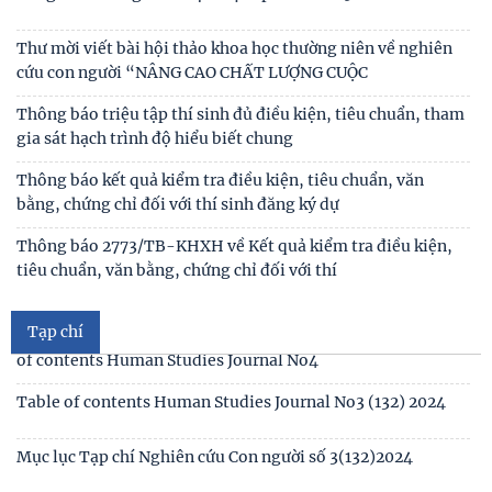
Thư mời viết bài hội thảo khoa học thường niên về nghiên
cứu con người “NÂNG CAO CHẤT LƯỢNG CUỘC
Thông báo triệu tập thí sinh đủ điều kiện, tiêu chuẩn, tham
gia sát hạch trình độ hiểu biết chung
Thông báo kết quả kiểm tra điều kiện, tiêu chuẩn, văn
bằng, chứng chỉ đối với thí sinh đăng ký dự
Mục lục tạp chí Nghiên cứu Con người số 6 (135) 2024/Table
of contents Human Studies Journal No6
Thông báo 2773/TB-KHXH về Kết quả kiểm tra điều kiện,
tiêu chuẩn, văn bằng, chứng chỉ đối với thí
Mục lục tạp chí Nghiên cứu Con người số 5 (134) 2024 /Table
of contents Human Studies Journal No5
Tạp chí
Mục lục tạp chí Nghiên cứu Con người số 4 (133) 2024 /Table
of contents Human Studies Journal No4
Table of contents Human Studies Journal No3 (132) 2024
Mục lục Tạp chí Nghiên cứu Con người số 3(132)2024