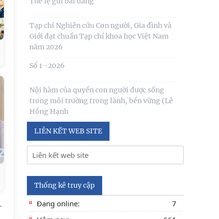
1(130) năm 2024
Số 3(03) 2025
Table of contents Human Studies Journal
No. 5 (128) (2023)
Số 2(02) 2025
Số 1(01) 2025
Thể lệ gửi bài đăng
Tạp chí Nghiên cứu Con người, Gia đình và
Giới đạt chuẩn Tạp chí khoa học Việt Nam
năm 2026
LIÊN KẾT WEB SITE
Số 1 -2026
Nội hàm của quyền con người được sống
trong môi trường trong lành, bền vững (Lê
Thống kê truy cập
Hồng Hạnh
Đang online:
7
.