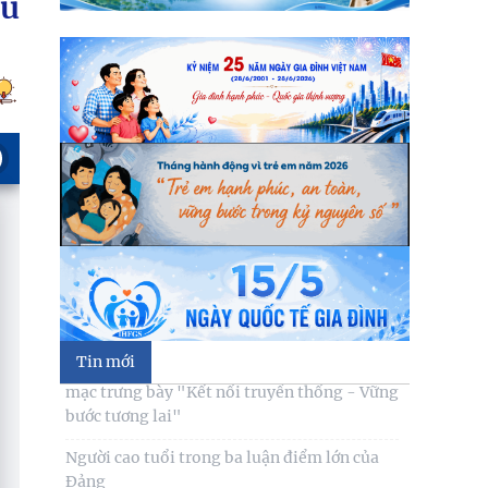
âu
Tin mới
Kế hoạch hành động 100 ngày tập trung xử
lý các điểm nghẽn về chuyển đổi số trong
các cơ quan Đảng