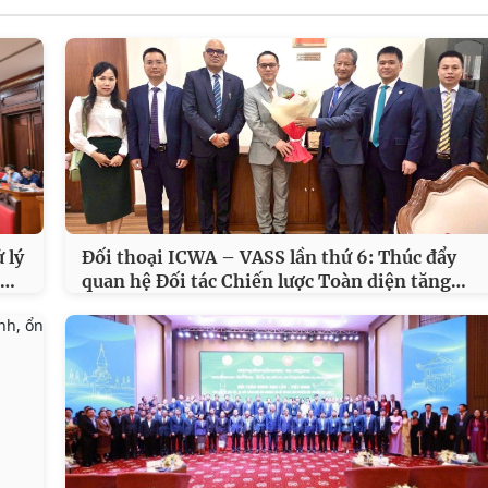
 lý
Đối thoại ICWA – VASS lần thứ 6: Thúc đẩy
…
…
quan hệ Đối tác Chiến lược Toàn diện tăng