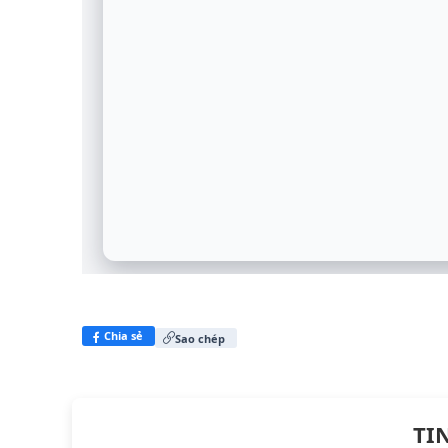
Chia sẻ
Sao chép
TI