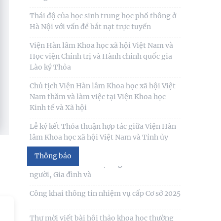
Đối thoại ICWA – VASS lần thứ 6: Thúc đẩy
quan hệ Đối tác Chiến lược Toàn diện tăng
cường Việt Nam
Đóng góp tích cực vào củng cố môi trường
hòa bình, ổn định, phát triển của đất nước
Hội thảo khoa học quốc tế: “Nền kinh tế độc
lập, tự chủ: Sáng kiến của Cộng hòa Dân chủ
Nhân dân
Bản tin Đài Truyền hình Hà Nội: Lễ Khai
mạc trưng bày "Kết nối truyền thống - Vững
bước tương lai"
Người cao tuổi trong ba luận điểm lớn của
Thông báo
Đảng
Thư cảm ơn
Thái độ của học sinh trung học phổ thông ở
Hà Nội với vấn đề bắt nạt trực tuyến
Thư mời viết bài tham gia Hội thảo khoa
học “Chăm sóc, giáo dục trẻ em trong kỷ
Viện Hàn lâm Khoa học xã hội Việt Nam và
nguyên số”