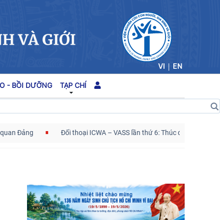
|
VI
EN
O - BỒI DƯỠNG
TẠP CHÍ
Đảng
Đối thoại ICWA – VASS lần thứ 6: Thúc đẩy quan hệ Đối tác