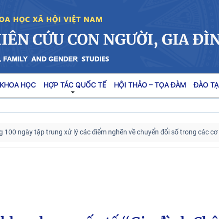
 KHOA HỌC
HỢP TÁC QUỐC TẾ
HỘI THẢO – TỌA ĐÀM
ĐÀO TẠ
ày tập trung xử lý các điểm nghẽn về chuyển đổi số trong các cơ quan 