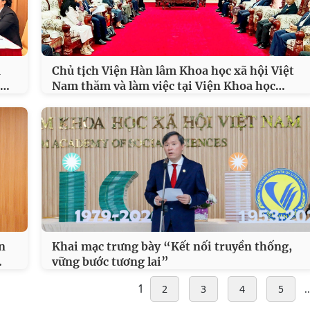
à
Chủ tịch Viện Hàn lâm Khoa học xã hội Việt
…
…
Nam thăm và làm việc tại Viện Khoa học
n
Khai mạc trưng bày “Kết nối truyền thống,
…
vững bước tương lai”
1
2
3
4
5
..