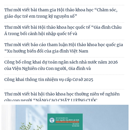
Tự lực, tự cường - sức mạnh nội sinh trong kỷ nguyên phát
Thư mời viết bài tham gia Hội thảo khoa học “Chăm sóc,
triển mới của dân tộc
giáo dục trẻ em trong kỷ nguyên số”
Biến đổi chức năng kinh tế và giáo dục trong các gia đình có
Thư mời viết bài Hội thảo khoa học quốc tế “Gia đình Châu
người di cư lao động quốc tế
Á trong bối cảnh hội nhập quốc tế và
Thư mời viết báo cáo tham luận Hội thảo khoa học quốc gia
“Xu hướng biến đổi của gia đình Việt Nam
Công bố công khai dự toán ngân sách nhà nước năm 2026
của Viện Nghiên cứu Con người, Gia đình và
Công khai thông tin nhiệm vụ cấp Cơ sở 2025
Thư mời viết bài hội thảo khoa học thường niên về nghiên
cứu con người “NÂNG CAO CHẤT LƯỢNG CUỘC
Thông báo triệu tập thí sinh đủ điều kiện, tiêu chuẩn, tham
gia sát hạch trình độ hiểu biết chung
Thông báo kết quả kiểm tra điều kiện, tiêu chuẩn, văn