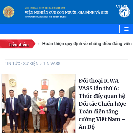
|
VI
EN
Hoàn thiện quy định về những điều đảng viên kh
Tiêu điểm
TIN TỨC - SỰ KIỆN
TIN VASS
Đối thoại ICWA –
VASS lần thứ 6:
Thúc đẩy quan hệ
Đối tác Chiến lược
Toàn diện tăng
cường Việt Nam –
Ấn Độ