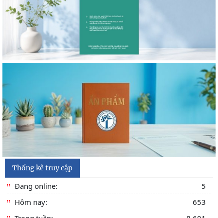
bằng, chứng chỉ đối với thí sinh đăng ký dự
Thông báo 2773/TB-KHXH về Kết quả kiểm tra điều kiện,
tiêu chuẩn, văn bằng, chứng chỉ đối với thí
Thống kê truy cập
Đang online:
5
Hôm nay:
653
Trong tuần:
8,601