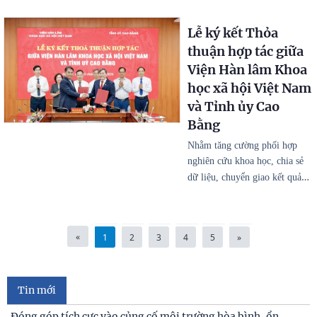
Lễ ký kết Thỏa
thuận hợp tác giữa
Viện Hàn lâm Khoa
học xã hội Việt Nam
và Tỉnh ủy Cao
Bằng
Nhằm tăng cường phối hợp
nghiên cứu khoa học, chia sẻ
…
dữ liệu, chuyển giao kết quả
«
1
2
3
4
5
»
Tin mới
Đóng góp tích cực vào củng cố môi trường hòa bình, ổn