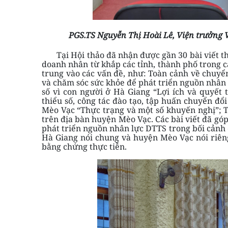
PGS.TS Nguyễn Thị Hoài Lê, Viện trưởng
Tại Hội thảo đã nhận được gần 30 bài viết tha
doanh nhân từ khắp các tỉnh, thành phố trong cả
trung vào các vấn đề, như: Toàn cảnh về chuyển 
và chăm sóc sức khỏe để phát triển nguồn nhân l
số vì con người ở Hà Giang “Lợi ích và quyết 
thiểu số, công tác đào tạo, tập huấn chuyển đổi
Mèo Vạc “Thực trạng và một số khuyến nghị”; T
trên địa bàn huyện Mèo Vạc. Các bài viết đã góp
phát triển nguồn nhân lực DTTS trong bối cảnh 
Hà Giang nói chung và huyện Mèo Vạc nói riêng
bằng chứng thực tiễn.