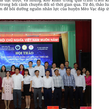
trong bối cảnh chuyển đổi số thời gian qua. Từ đó, thảo l
hiệm để bồi dưỡng nguồn nhân lực của huyện Mèo Vạc đáp 