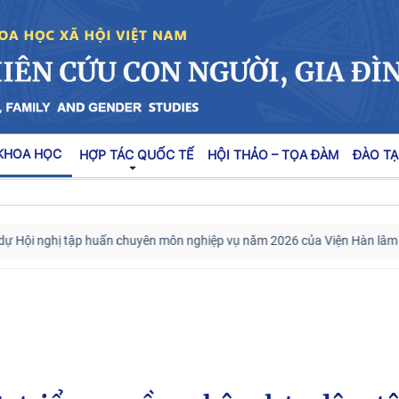
KHOA HỌC
HỢP TÁC QUỐC TẾ
HỘI THẢO – TỌA ĐÀM
ĐÀO TẠ
hị tập huấn chuyên môn nghiệp vụ năm 2026 của Viện Hàn lâm Khoa học x