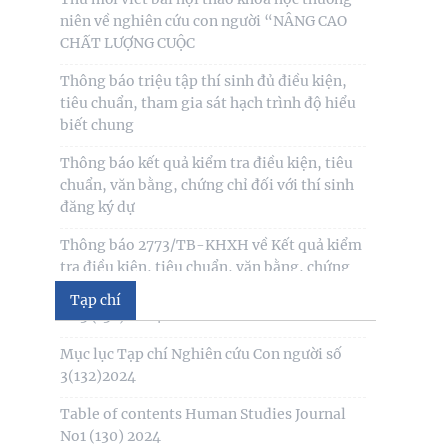
Thông báo triệu tập thí sinh đủ điều kiện,
Mục lục tạp chí Nghiên cứu Con người số 6
tiêu chuẩn, tham gia sát hạch trình độ hiểu
(135) 2024/Table of contents Human
biết chung
Studies Journal No6
Thông báo kết quả kiểm tra điều kiện, tiêu
Mục lục tạp chí Nghiên cứu Con người số 5
chuẩn, văn bằng, chứng chỉ đối với thí sinh
(134) 2024 /Table of contents Human
đăng ký dự
Studies Journal No5
Thông báo 2773/TB-KHXH về Kết quả kiểm
Mục lục tạp chí Nghiên cứu Con người số 4
tra điều kiện, tiêu chuẩn, văn bằng, chứng
(133) 2024 /Table of contents Human
chỉ đối với thí
Studies Journal No4
Table of contents Human Studies Journal
Tạp chí
No3 (132) 2024
Mục lục Tạp chí Nghiên cứu Con người số
3(132)2024
Table of contents Human Studies Journal
No1 (130) 2024