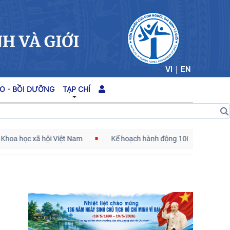
|
VI
EN
O - BỒI DƯỠNG
TẠP CHÍ
ã hội Việt Nam
Kế hoạch hành động 100 ngày tập trung xử lý cá
Cán bộ Viện Nghiên cứu Con người, Gia đình