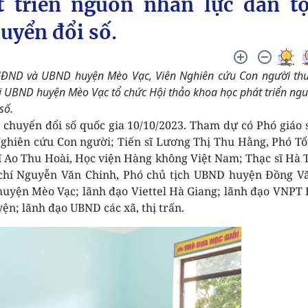
t triển nguồn nhân lực dân t
huyển đổi số.
ở HĐND và UBND huyện Mèo Vạc, Viên Nghiên cứu Con người th
i UBND huyện Mèo Vạc tổ chức Hội thảo khoa học phát triển ng
số.
chuyển đổi số quốc gia 10/10/2023. Tham dự có Phó giáo 
Nghiên cứu Con người; Tiến sĩ Lương Thị Thu Hằng, Phó T
sĩ Ao Thu Hoài, Học viện Hàng không Việt Nam; Thạc sĩ Hà 
chí Nguyễn Văn Chinh, Phó chủ tịch UBND huyện Đồng V
uyện Mèo Vạc; lãnh đạo Viettel Hà Giang; lãnh đạo VNPT
ện; lãnh đạo UBND các xã, thị trấn.