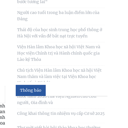
Người cao tuổi trong ba luận điểm lớn của
Thư mời viết bài tham gia Hội thảo khoa
Đảng
học “Chăm sóc, giáo dục trẻ em trong kỷ
nguyên số”
Thái độ của học sinh trung học phổ thông ở
Hà Nội với vấn đề bắt nạt trực tuyến
Thư mời viết bài Hội thảo khoa học quốc tế
“Gia đình Châu Á trong bối cảnh hội nhập
Viện Hàn lâm Khoa học xã hội Việt Nam và
quốc tế và
Học viện Chính trị và Hành chính quốc gia
Lào ký Thỏa
Thư mời viết báo cáo tham luận Hội thảo
khoa học quốc gia “Xu hướng biến đổi của
Chủ tịch Viện Hàn lâm Khoa học xã hội Việt
gia đình Việt Nam
Nam thăm và làm việc tại Viện Khoa học
Kinh tế và Xã hội
Công bố công khai dự toán ngân sách nhà
nước năm 2026 của Viện Nghiên cứu Con
người, Gia đình và
Thông báo
Công khai thông tin nhiệm vụ cấp Cơ sở 2025
Anh
uan
Thư mời viết bài hội thảo khoa học thường
ình
niên về nghiên cứu con người “NÂNG CAO
hoa
CHẤT LƯỢNG CUỘC