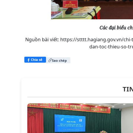
Các đại biểu c
Nguồn bài viết:
https://stttt.hagiang.gov.vn/chi
dan-toc-thieu-so-t
Chia sẻ
Sao chép
TI