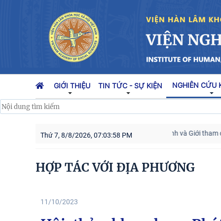
NGHIÊN CỨU 
GIỚI THIỆU
TIN TỨC - SỰ KIỆN
Cán bộ Viện Nghiên cứu Con người, Gia đình và Giới tham dự Hội ng
Thứ 7, 8/8/2026, 07:03:59 PM
HỢP TÁC VỚI ĐỊA PHƯƠNG
11/10/2023