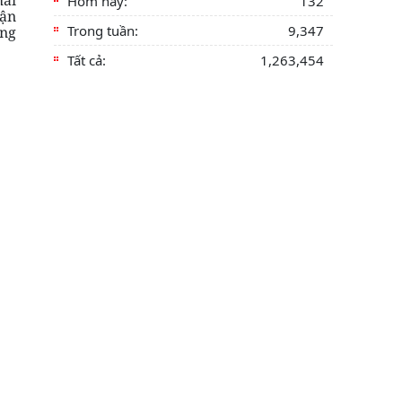
Hôm nay:
132
uận
Trong tuần:
9,347
ứng
Tất cả:
1,263,454