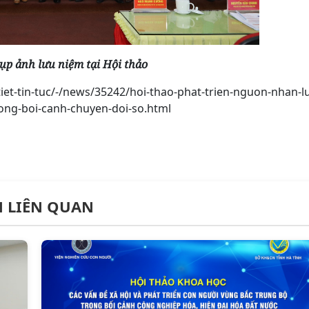
hụp ảnh lưu niệm tại Hội thảo
-tiet-tin-tuc/-/news/35242/hoi-thao-phat-trien-nguon-nhan-l
rong-boi-canh-chuyen-doi-so.html
N LIÊN QUAN