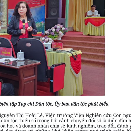
ên tập Tạp chí Dân tộc, Ủy ban dân tộc phát biểu
 Nguyễn Thị Hoài Lê, Viện trưởng Viện Nghiên cứu Con ng
ân tộc thiểu số trong bối cảnh chuyển đổi số là diễn đàn 
hoa học và doanh nhân chia sẻ kinh nghiệm, trao đổi, đánh 
quả đạt được và những khó khăn trong quá trình triển k