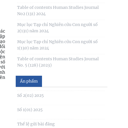
Table of contents Human Studies Journal
No2 (131) 2024
Mục lục Tạp chí Nghiên cứu Con người số
các
2(131) năm 2024
tập
Số 1(04) 2026
tạo
Mục lục Tạp chí Nghiên cứu Con người số
đổi
1(130) năm 2024
tộc
Giới thiệu sách mới: Xã hội học Gia đình
yện
Table of contents Human Studies Journal
 số
No. 5 (128) (2023)
với
No1(01) 2025
ỉnh
rên
Số 3(03) 2025
Ấn phẩm
Số 2(02) 2025
Số 1(01) 2025
Thể lệ gửi bài đăng