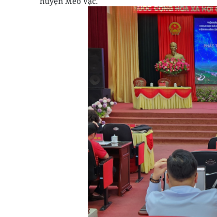
huyện Mèo Vạc.