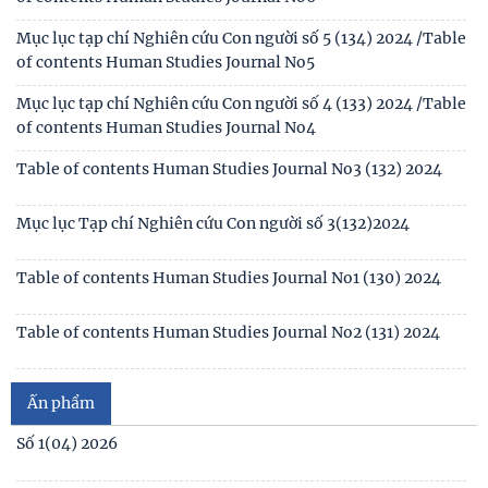
Thông báo kết quả kiểm tra điều kiện, tiêu chuẩn, văn
bằng, chứng chỉ đối với thí sinh đăng ký dự
Mục lục tạp chí Nghiên cứu Con người số 5 (134) 2024 /Table
of contents Human Studies Journal No5
Thông báo 2773/TB-KHXH về Kết quả kiểm tra điều kiện,
tiêu chuẩn, văn bằng, chứng chỉ đối với thí
Mục lục tạp chí Nghiên cứu Con người số 4 (133) 2024 /Table
of contents Human Studies Journal No4
Table of contents Human Studies Journal No3 (132) 2024
Mục lục Tạp chí Nghiên cứu Con người số 3(132)2024
Table of contents Human Studies Journal No1 (130) 2024
Table of contents Human Studies Journal No2 (131) 2024
Mục lục Tạp chí Nghiên cứu Con người số 2(131) năm 2024
Ấn phẩm
Mục lục Tạp chí Nghiên cứu Con người số 1(130) năm 2024
Số 1(04) 2026