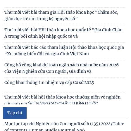
Viện Hàn lâm Khoa học xã hội Việt Nam chào
Đối thoại ICWA – VASS lần thứ 6: Thúc đẩy quan hệ Đối tác
Thư mời viết bài tham gia Hội thảo khoa học “Chăm sóc,
Chiến lược Toàn diện tăng cường Việt Nam
giáo dục trẻ em trong kỷ nguyên số”
Đóng góp tích cực vào củng cố môi trường hòa bình, ổn
Thư mời viết bài Hội thảo khoa học quốc tế “Gia đình Châu
định, phát triển của đất nước
Á trong bối cảnh hội nhập quốc tế và
Thư mời viết báo cáo tham luận Hội thảo khoa học quốc gia
“Xu hướng biến đổi của gia đình Việt Nam
Công bố công khai dự toán ngân sách nhà nước năm 2026
của Viện Nghiên cứu Con người, Gia đình và
Công khai thông tin nhiệm vụ cấp Cơ sở 2025
Thư mời viết bài hội thảo khoa học thường niên về nghiên
cứu con người “NÂNG CAO CHẤT LƯỢNG CUỘC
Tạp chí
Thông báo triệu tập thí sinh đủ điều kiện, tiêu chuẩn, tham
gia sát hạch trình độ hiểu biết chung
Mục lục tạp chí Nghiên cứu Con người số 6 (135) 2024/Table
of contents Human Studies Journal No6