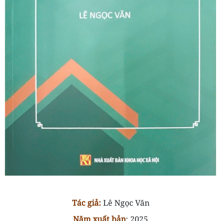
T
ác giả
:
Lê Ngọc Văn
Năm
xuất bản
:
2025