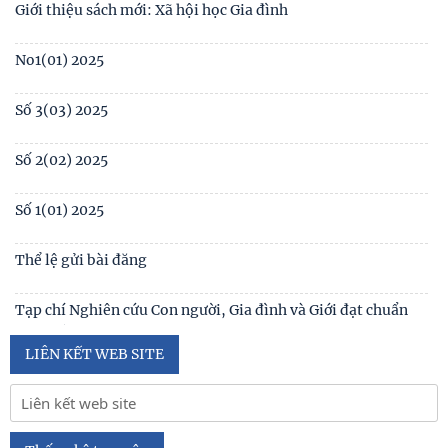
Table of contents Human Studies Journal No. 5 (128) (2023)
Giới thiệu sách mới: Xã hội học Gia đình
No1(01) 2025
Số 3(03) 2025
Số 2(02) 2025
Số 1(01) 2025
Thể lệ gửi bài đăng
Tạp chí Nghiên cứu Con người, Gia đình và Giới đạt chuẩn
Tạp chí khoa học Việt Nam năm 2026
LIÊN KẾT WEB SITE
Số 1 -2026
Nội hàm của quyền con người được sống trong môi trường
trong lành, bền vững (Lê Hồng Hạnh