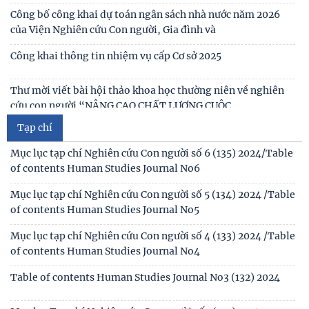
gia sát hạch trình độ hiểu biết chung
Thông báo kết quả kiểm tra điều kiện, tiêu chuẩn, văn
bằng, chứng chỉ đối với thí sinh đăng ký dự
Mục lục tạp chí Nghiên cứu Con người số 6 (135) 2024/Table
of contents Human Studies Journal No6
Thông báo 2773/TB-KHXH về Kết quả kiểm tra điều kiện,
tiêu chuẩn, văn bằng, chứng chỉ đối với thí
Mục lục tạp chí Nghiên cứu Con người số 5 (134) 2024 /Table
of contents Human Studies Journal No5
Tạp chí
Mục lục tạp chí Nghiên cứu Con người số 4 (133) 2024 /Table
of contents Human Studies Journal No4
Table of contents Human Studies Journal No3 (132) 2024
Mục lục Tạp chí Nghiên cứu Con người số 3(132)2024
Table of contents Human Studies Journal No1 (130) 2024
Table of contents Human Studies Journal No2 (131) 2024