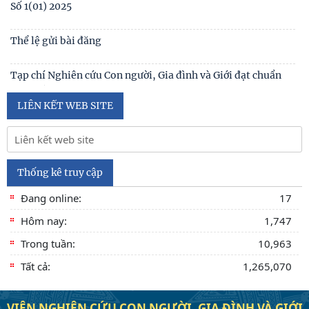
Số 1 -2026
Nội hàm của quyền con người được sống trong môi trường
trong lành, bền vững (Lê Hồng Hạnh
LIÊN KẾT WEB SITE
Thống kê truy cập
Đang online:
17
Hôm nay:
1,747
Trong tuần:
10,963
Tất cả:
1,265,070
VIỆN NGHIÊN CỨU CON NGƯỜI, GIA ĐÌNH VÀ GIỚI