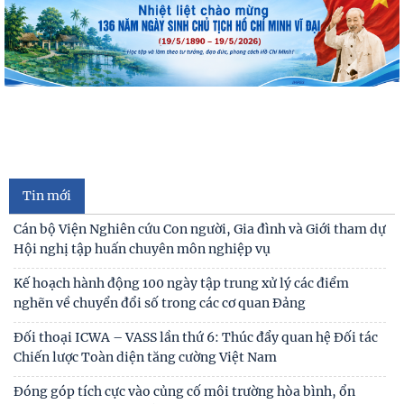
Cán bộ Viện Nghiên cứu Con người, Gia đình và Giới tham dự
Hội nghị tập huấn chuyên môn nghiệp vụ
Kế hoạch hành động 100 ngày tập trung xử lý các điểm
nghẽn về chuyển đổi số trong các cơ quan Đảng
Đối thoại ICWA – VASS lần thứ 6: Thúc đẩy quan hệ Đối tác
Chiến lược Toàn diện tăng cường Việt Nam
Tin mới
Đóng góp tích cực vào củng cố môi trường hòa bình, ổn
định, phát triển của đất nước
Hội thảo khoa học quốc tế: “Nền kinh tế độc lập, tự chủ:
Sáng kiến của Cộng hòa Dân chủ Nhân dân
Bản tin Đài Truyền hình Hà Nội: Lễ Khai mạc trưng bày
"Kết nối truyền thống - Vững bước tương lai"
Người cao tuổi trong ba luận điểm lớn của Đảng