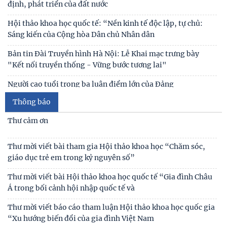
Thái độ của học sinh trung học phổ thông ở Hà Nội với vấn
đề bắt nạt trực tuyến
Thư cảm ơn
Viện Hàn lâm Khoa học xã hội Việt Nam và Học viện Chính
trị và Hành chính quốc gia Lào ký Thỏa
Thư mời viết bài tham gia Hội thảo khoa học “Chăm sóc,
giáo dục trẻ em trong kỷ nguyên số”
Chủ tịch Viện Hàn lâm Khoa học xã hội Việt Nam thăm và
làm việc tại Viện Khoa học Kinh tế và Xã hội
Thư mời viết bài Hội thảo khoa học quốc tế “Gia đình Châu
Á trong bối cảnh hội nhập quốc tế và
Thông báo
Thư mời viết báo cáo tham luận Hội thảo khoa học quốc gia
“Xu hướng biến đổi của gia đình Việt Nam
Công bố công khai dự toán ngân sách nhà nước năm 2026
của Viện Nghiên cứu Con người, Gia đình và
Công khai thông tin nhiệm vụ cấp Cơ sở 2025
Thư mời viết bài hội thảo khoa học thường niên về nghiên
cứu con người “NÂNG CAO CHẤT LƯỢNG CUỘC
Thông báo triệu tập thí sinh đủ điều kiện, tiêu chuẩn, tham