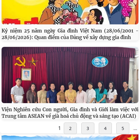
Kỷ niệm 25 năm ngày Gia đình Việt Nam (28/06/2001 -
28/06/2026): Quan điểm của Đảng về xây dựng gia đình
Viện Nghiên cứu Con người, Gia đình và Giới làm việc với
Trung tâm ASEAN về già hoá chủ động và sáng tạo (ACAI)
1
2
3
4
5
...