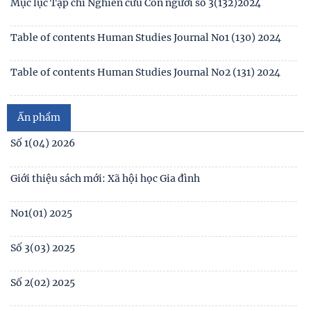
Mục lục Tạp chí Nghiên cứu Con người số 2(131) năm 2024
Mục lục Tạp chí Nghiên cứu Con người số 1(130) năm 2024
Số 1(04) 2026
Table of contents Human Studies Journal No. 5 (128) (2023)
Giới thiệu sách mới: Xã hội học Gia đình
No1(01) 2025
Ấn phẩm
Số 3(03) 2025
Số 2(02) 2025
Số 1(01) 2025
Thể lệ gửi bài đăng
Tạp chí Nghiên cứu Con người, Gia đình và Giới đạt chuẩn
Tạp chí khoa học Việt Nam năm 2026