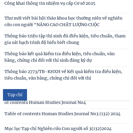
Lễ ký kết Thỏa thuận hợp tác giữa Viện Hàn lâm Khoa học xã
Thư mời viết bài Hội thảo khoa học quốc tế “Gia đình Châu
hội Việt Nam và Tỉnh ủy Cao Bằng
Á trong bối cảnh hội nhập quốc tế và
Thư mời viết báo cáo tham luận Hội thảo khoa học quốc gia
“Xu hướng biến đổi của gia đình Việt Nam
Công bố công khai dự toán ngân sách nhà nước năm 2026
của Viện Nghiên cứu Con người, Gia đình và
Công khai thông tin nhiệm vụ cấp Cơ sở 2025
Thư mời viết bài hội thảo khoa học thường niên về nghiên
cứu con người “NÂNG CAO CHẤT LƯỢNG CUỘC
Tạp chí
Thông báo triệu tập thí sinh đủ điều kiện, tiêu chuẩn, tham
gia sát hạch trình độ hiểu biết chung
Mục lục tạp chí Nghiên cứu Con người số 6 (135) 2024/Table
of contents Human Studies Journal No6
Thông báo kết quả kiểm tra điều kiện, tiêu chuẩn, văn
bằng, chứng chỉ đối với thí sinh đăng ký dự
Mục lục tạp chí Nghiên cứu Con người số 5 (134) 2024 /Table
of contents Human Studies Journal No5
Thông báo 2773/TB-KHXH về Kết quả kiểm tra điều kiện,