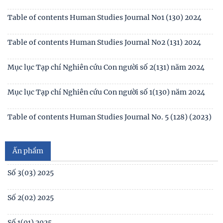
tiêu chuẩn, văn bằng, chứng chỉ đối với thí
Mục lục tạp chí Nghiên cứu Con người số 4 (133) 2024 /Table
of contents Human Studies Journal No4
Table of contents Human Studies Journal No3 (132) 2024
Mục lục Tạp chí Nghiên cứu Con người số 3(132)2024
Table of contents Human Studies Journal No1 (130) 2024
Table of contents Human Studies Journal No2 (131) 2024
Mục lục Tạp chí Nghiên cứu Con người số 2(131) năm 2024
Ấn phẩm
Mục lục Tạp chí Nghiên cứu Con người số 1(130) năm 2024
Số 1(04) 2026
Table of contents Human Studies Journal No. 5 (128) (2023)
Giới thiệu sách mới: Xã hội học Gia đình
No1(01) 2025