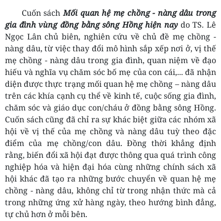
Cuốn sách
Mối quan hệ mẹ chồng - nàng dâu trong
gia đình vùng đồng bằng sông Hồng hiện nay
do TS. Lê
Ngọc Lân chủ biên, nghiên cứu về chủ đề mẹ chồng -
nàng dâu, từ việc thay đổi mô hình sắp xếp nơi ở, vị thế
mẹ chồng - nàng dâu trong gia đình, quan niệm về đạo
hiếu và nghĩa vụ chăm sóc bố mẹ của con cái,... đã nhận
diện được thực trạng mối quan hệ mẹ chồng – nàng dâu
trên các khía cạnh cụ thể về kinh tế, cuộc sống gia đình,
chăm sóc và giáo dục con/cháu ở đồng bằng sông Hồng.
Cuốn sách cũng đã chỉ ra sự khác biệt giữa các nhóm xã
hội về vị thế của mẹ chồng và nàng dâu tuỳ theo đặc
điểm của mẹ chồng/con dâu. Đồng thời khẳng định
rằng, biến đổi xã hội đạt được thông qua quá trình công
nghiệp hóa và hiện đại hóa cùng những chính sách xã
hội khác đã tạo ra những bước chuyển về quan hệ mẹ
chồng - nàng dâu, không chỉ từ trong nhận thức mà cả
trong những ứng xử hàng ngày, theo hướng bình đẳng,
tự chủ hơn ở mỗi bên.