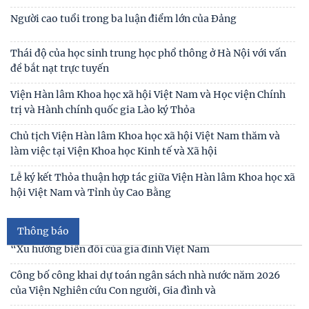
Chiến lược Toàn diện tăng cường Việt Nam
Đóng góp tích cực vào củng cố môi trường hòa bình, ổn
định, phát triển của đất nước
Hội thảo khoa học quốc tế: “Nền kinh tế độc lập, tự chủ:
Sáng kiến của Cộng hòa Dân chủ Nhân dân
Bản tin Đài Truyền hình Hà Nội: Lễ Khai mạc trưng bày
"Kết nối truyền thống - Vững bước tương lai"
Người cao tuổi trong ba luận điểm lớn của Đảng
Thái độ của học sinh trung học phổ thông ở Hà Nội với vấn
đề bắt nạt trực tuyến
Thông báo
Viện Hàn lâm Khoa học xã hội Việt Nam và Học viện Chính
Thư cảm ơn
trị và Hành chính quốc gia Lào ký Thỏa
Chủ tịch Viện Hàn lâm Khoa học xã hội Việt Nam thăm và
Thư mời viết bài tham gia Hội thảo khoa học “Chăm sóc,
làm việc tại Viện Khoa học Kinh tế và Xã hội
giáo dục trẻ em trong kỷ nguyên số”