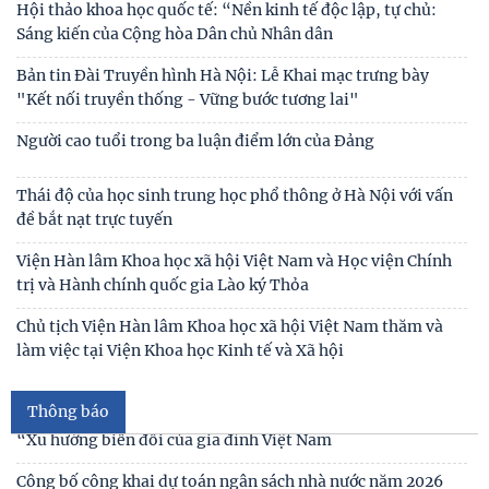
Hội thảo khoa học quốc tế: “Nền kinh tế độc lập, tự chủ:
Sáng kiến của Cộng hòa Dân chủ Nhân dân
Bản tin Đài Truyền hình Hà Nội: Lễ Khai mạc trưng bày
"Kết nối truyền thống - Vững bước tương lai"
Người cao tuổi trong ba luận điểm lớn của Đảng
Thái độ của học sinh trung học phổ thông ở Hà Nội với vấn
đề bắt nạt trực tuyến
Thư cảm ơn
Viện Hàn lâm Khoa học xã hội Việt Nam và Học viện Chính
trị và Hành chính quốc gia Lào ký Thỏa
Thư mời viết bài tham gia Hội thảo khoa học “Chăm sóc,
giáo dục trẻ em trong kỷ nguyên số”
Chủ tịch Viện Hàn lâm Khoa học xã hội Việt Nam thăm và
làm việc tại Viện Khoa học Kinh tế và Xã hội
Thư mời viết bài Hội thảo khoa học quốc tế “Gia đình Châu
Á trong bối cảnh hội nhập quốc tế và
Thông báo
Thư mời viết báo cáo tham luận Hội thảo khoa học quốc gia
“Xu hướng biến đổi của gia đình Việt Nam
Công bố công khai dự toán ngân sách nhà nước năm 2026