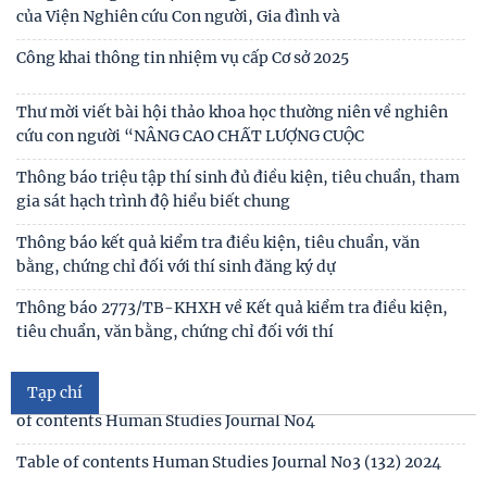
của Viện Nghiên cứu Con người, Gia đình và
Công khai thông tin nhiệm vụ cấp Cơ sở 2025
Thư mời viết bài hội thảo khoa học thường niên về nghiên
cứu con người “NÂNG CAO CHẤT LƯỢNG CUỘC
Thông báo triệu tập thí sinh đủ điều kiện, tiêu chuẩn, tham
gia sát hạch trình độ hiểu biết chung
Thông báo kết quả kiểm tra điều kiện, tiêu chuẩn, văn
bằng, chứng chỉ đối với thí sinh đăng ký dự
Mục lục tạp chí Nghiên cứu Con người số 6 (135) 2024/Table
of contents Human Studies Journal No6
Thông báo 2773/TB-KHXH về Kết quả kiểm tra điều kiện,
tiêu chuẩn, văn bằng, chứng chỉ đối với thí
Mục lục tạp chí Nghiên cứu Con người số 5 (134) 2024 /Table
of contents Human Studies Journal No5
Tạp chí
Mục lục tạp chí Nghiên cứu Con người số 4 (133) 2024 /Table
of contents Human Studies Journal No4
Table of contents Human Studies Journal No3 (132) 2024