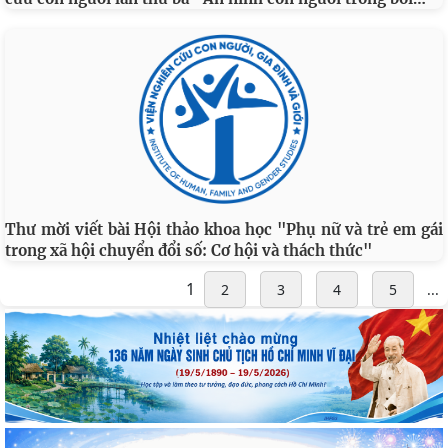
Thư mời viết bài Hội thảo khoa học "Phụ nữ và trẻ em gái
trong xã hội chuyển đổi số: Cơ hội và thách thức"
1
2
3
4
5
...