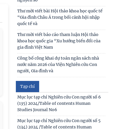
Thái độ của học sinh trung học phổ thông ở
Hà Nội với vấn đề bắt nạt trực tuyến
Thư mời viết bài Hội thảo khoa học quốc tế
“Gia đình Châu Á trong bối cảnh hội nhập
Viện Hàn lâm Khoa học xã hội Việt Nam và
quốc tế và
Học viện Chính trị và Hành chính quốc gia
Lào ký Thỏa
Thư mời viết báo cáo tham luận Hội thảo
khoa học quốc gia “Xu hướng biến đổi của
Chủ tịch Viện Hàn lâm Khoa học xã hội Việt
gia đình Việt Nam
Nam thăm và làm việc tại Viện Khoa học
Kinh tế và Xã hội
Công bố công khai dự toán ngân sách nhà
nước năm 2026 của Viện Nghiên cứu Con
người, Gia đình và
Công khai thông tin nhiệm vụ cấp Cơ sở 2025
Tạp chí
Thư mời viết bài hội thảo khoa học thường
Mục lục tạp chí Nghiên cứu Con người số 6
niên về nghiên cứu con người “NÂNG CAO
(135) 2024/Table of contents Human
CHẤT LƯỢNG CUỘC
Studies Journal No6
Thông báo triệu tập thí sinh đủ điều kiện,
Mục lục tạp chí Nghiên cứu Con người số 5
tiêu chuẩn, tham gia sát hạch trình độ hiểu
(134) 2024 /Table of contents Human