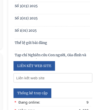
1(130) năm 2024
Số 3(03) 2025
Table of contents Human Studies Journal
No. 5 (128) (2023)
Số 2(02) 2025
Số 1(01) 2025
Thể lệ gửi bài đăng
Tạp chí Nghiên cứu Con người, Gia đình và
Giới đạt chuẩn Tạp chí khoa học Việt Nam
năm 2026
LIÊN KẾT WEB SITE
Số 1 -2026
Nội hàm của quyền con người được sống
trong môi trường trong lành, bền vững (Lê
Thống kê truy cập
Hồng Hạnh
Đang online:
9