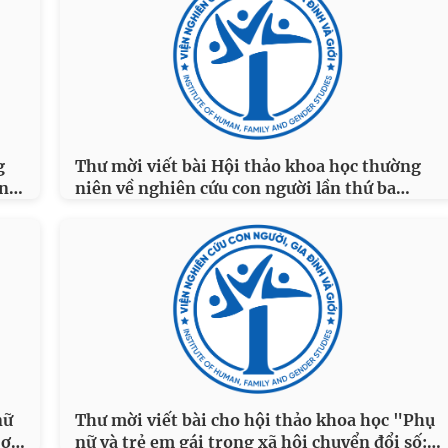
g
Thư mời viết bài Hội thảo khoa học thường
…
…
on
niên về nghiên cứu con người lần thứ ba
nữ
Thư mời viết bài cho hội thảo khoa học "Phụ
…
…
Cơ
nữ và trẻ em gái trong xã hội chuyển đổi số: