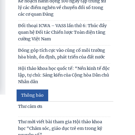
Kế hoạch hành động 100 ngày tập trung xử
lý các điểm nghẽn về chuyển đổi số trong
các cơ quan Đảng
Đối thoại ICWA – VASS lần thứ 6: Thúc đẩy
quan hệ Đối tác Chiến lược Toàn diện tăng
cường Việt Nam
Đóng góp tích cực vào củng cố môi trường
hòa bình, ổn định, phát triển của đất nước
Hội thảo khoa học quốc tế: “Nền kinh tế độc
lập, tự chủ: Sáng kiến của Cộng hòa Dân chủ
Nhân dân
Bản tin Đài Truyền hình Hà Nội: Lễ Khai
Thông báo
mạc trưng bày "Kết nối truyền thống - Vững
bước tương lai"
Thư cảm ơn
Người cao tuổi trong ba luận điểm lớn của
Thư mời viết bài tham gia Hội thảo khoa
Đảng
học “Chăm sóc, giáo dục trẻ em trong kỷ
nguyên số”