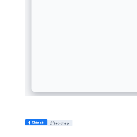
Chia sẻ
Sao chép