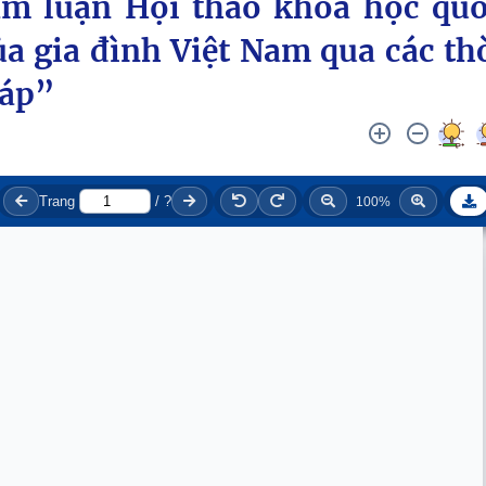
am luận Hội thảo khoa học qu
a gia đình Việt Nam qua các th
háp”