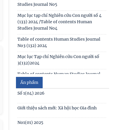
biết chung
Studies Journal No5
Thông báo kết quả kiểm tra điều kiện, tiêu
Mục lục tạp chí Nghiên cứu Con người số 4
chuẩn, văn bằng, chứng chỉ đối với thí sinh
(133) 2024 /Table of contents Human
đăng ký dự
Studies Journal No4
Thông báo 2773/TB-KHXH về Kết quả kiểm
Table of contents Human Studies Journal
tra điều kiện, tiêu chuẩn, văn bằng, chứng
No3 (132) 2024
chỉ đối với thí
Mục lục Tạp chí Nghiên cứu Con người số
3(132)2024
Table of contents Human Studies Journal
No1 (130) 2024
Ấn phẩm
Table of contents Human Studies Journal
Số 1(04) 2026
No2 (131) 2024
Giới thiệu sách mới: Xã hội học Gia đình
Mục lục Tạp chí Nghiên cứu Con người số
2(131) năm 2024
No1(01) 2025
Mục lục Tạp chí Nghiên cứu Con người số