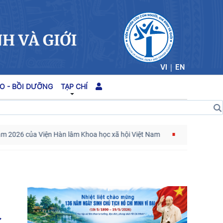
|
VI
EN
O - BỒI DƯỠNG
TẠP CHÍ
026 của Viện Hàn lâm Khoa học xã hội Việt Nam
Kế hoạch hành đ