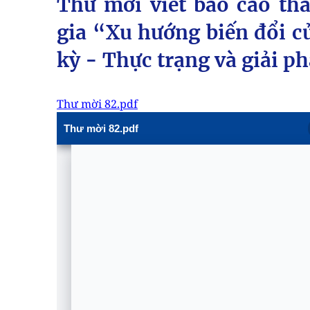
Thư mời viết báo cáo th
gia “Xu hướng biến đổi củ
kỳ - Thực trạng và giải p
Thư mời 82.pdf