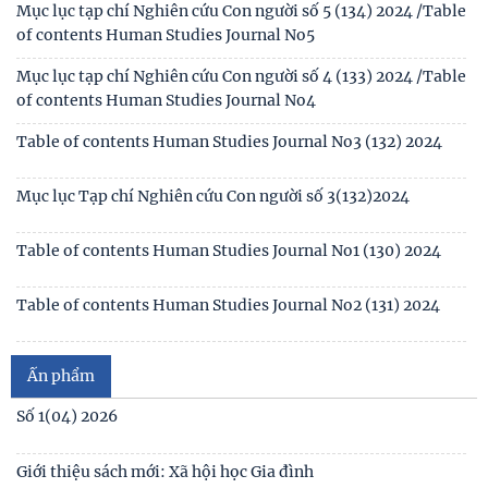
bằng, chứng chỉ đối với thí sinh đăng ký dự
Mục lục tạp chí Nghiên cứu Con người số 5 (134) 2024 /Table
of contents Human Studies Journal No5
Thông báo 2773/TB-KHXH về Kết quả kiểm tra điều kiện,
tiêu chuẩn, văn bằng, chứng chỉ đối với thí
Mục lục tạp chí Nghiên cứu Con người số 4 (133) 2024 /Table
of contents Human Studies Journal No4
Table of contents Human Studies Journal No3 (132) 2024
Mục lục Tạp chí Nghiên cứu Con người số 3(132)2024
Table of contents Human Studies Journal No1 (130) 2024
Table of contents Human Studies Journal No2 (131) 2024
Mục lục Tạp chí Nghiên cứu Con người số 2(131) năm 2024
Ấn phẩm
Mục lục Tạp chí Nghiên cứu Con người số 1(130) năm 2024
Số 1(04) 2026
Table of contents Human Studies Journal No. 5 (128) (2023)
Giới thiệu sách mới: Xã hội học Gia đình