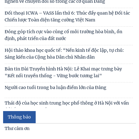
nghẽn về chuyển đổi số trong các cơ quan Đảng
Đối thoại ICWA – VASS lần thứ 6: Thúc đẩy quan hệ Đối tác
Chiến lược Toàn diện tăng cường Việt Nam
Đóng góp tích cực vào củng cố môi trường hòa bình, ổn
định, phát triển của đất nước
Hội thảo khoa học quốc tế: “Nền kinh tế độc lập, tự chủ:
Sáng kiến của Cộng hòa Dân chủ Nhân dân
Bản tin Đài Truyền hình Hà Nội: Lễ Khai mạc trưng bày
"Kết nối truyền thống - Vững bước tương lai"
Người cao tuổi trong ba luận điểm lớn của Đảng
Thái độ của học sinh trung học phổ thông ở Hà Nội với vấn
đề bắt nạt trực tuyến
Thông báo
Viện Hàn lâm Khoa học xã hội Việt Nam và Học viện Chính
trị và Hành chính quốc gia Lào ký Thỏa
Thư cảm ơn