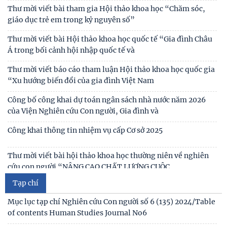
Chủ tịch Viện Hàn lâm Khoa học xã hội Việt Nam thăm và
Thư mời viết bài tham gia Hội thảo khoa học “Chăm sóc,
làm việc tại Viện Khoa học Kinh tế và Xã hội
giáo dục trẻ em trong kỷ nguyên số”
Lễ ký kết Thỏa thuận hợp tác giữa Viện Hàn lâm Khoa học xã
Thư mời viết bài Hội thảo khoa học quốc tế “Gia đình Châu
hội Việt Nam và Tỉnh ủy Cao Bằng
Á trong bối cảnh hội nhập quốc tế và
Thư mời viết báo cáo tham luận Hội thảo khoa học quốc gia
“Xu hướng biến đổi của gia đình Việt Nam
Công bố công khai dự toán ngân sách nhà nước năm 2026
của Viện Nghiên cứu Con người, Gia đình và
Công khai thông tin nhiệm vụ cấp Cơ sở 2025
Thư mời viết bài hội thảo khoa học thường niên về nghiên
cứu con người “NÂNG CAO CHẤT LƯỢNG CUỘC
Tạp chí
Thông báo triệu tập thí sinh đủ điều kiện, tiêu chuẩn, tham
gia sát hạch trình độ hiểu biết chung
Mục lục tạp chí Nghiên cứu Con người số 6 (135) 2024/Table
of contents Human Studies Journal No6
Thông báo kết quả kiểm tra điều kiện, tiêu chuẩn, văn