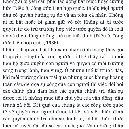
Không ai bị yêu cầu phải lao động bắt buộc hoặc cưỡng
bức (Điều 8, Công ước Liên hợp quốc, 1966); Mọi người
đều có quyền hưởng tự do và an toàn cá nhân. Không
ai bị bắt hoặc bị giam giữ vô cớ; Không ai bị tước
quyền tự do trừ trường hợp việc tước quyền đó là có lí
do và theo đúng những thủ tục luật định (Điều 9, Công
ước Liên hợp quốc, 1966).
Phân tích quyền bất khả xâm phạm tính mạng (hay gọi
là quyền sống) của con người có thể thấy rất rõ mối
liên hệ giữa quyền con người và quyền có môi trường
sống trong lành, bền vững. Ở những thế kỉ trước đây,
khi môi trường chưa trải qua những cuộc khủng hoảng
toàn cầu, đe dọa sự sống của con người thì việc đòi hỏi
các chính phủ đảm bảo các quyền chính trị, dân sự
được coi là những mục tiêu chủ yếu của vận động, đấu
tranh xã hội. Kết quả của chúng là các công ước quốc
tế về quyền con người được kí kết và việc hiến định
các quyền chính trị, dân sự, kinh tế, xã hội được thực
hiện ở tuyệt đại đa số các quốc gia. Vào những thập