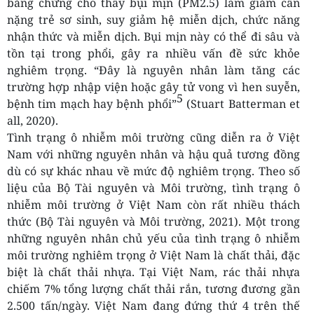
bằng chứng cho thấy bụi mịn (PM2.5) làm giảm cân
nặng trẻ sơ sinh, suy giảm hệ miễn dịch, chức năng
nhận thức và miễn dịch. Bụi mịn này có thể đi sâu và
tồn tại trong phổi, gây ra nhiều vấn đề sức khỏe
nghiêm trọng. “Đây là nguyên nhân làm tăng các
trường hợp nhập viện hoặc gây tử vong vì hen suyễn,
5
bệnh tim mạch hay bệnh phổi”
(Stuart Batterman et
all, 2020).
Tình trạng ô nhiễm môi trường cũng diễn ra ở Việt
Nam với những nguyên nhân và hậu quả tương đồng
dù có sự khác nhau về mức độ nghiêm trọng. Theo số
liệu của Bộ Tài nguyên và Môi trường, tình trạng ô
nhiễm môi trường ở Việt Nam còn rất nhiều thách
thức (Bộ Tài nguyên và Môi trường, 2021). Một trong
những nguyên nhân chủ yếu của tình trạng ô nhiễm
môi trường nghiêm trọng ở Việt Nam là chất thải, đặc
biệt là chất thải nhựa. Tại Việt Nam, rác thải nhựa
chiếm 7% tổng lượng chất thải rắn, tương đương gần
2.500 tấn/ngày. Việt Nam đang đứng thứ 4 trên thế