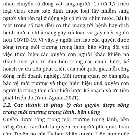
nhau chuyển từ động vật sang người. Có tới 1,7 triệu
loại virus chưa xác định thuộc loại lây nhiễm sang
người vẫn tồn tại ở động vật có vú và chim nước. Bất kì
một trong số này đều có thể mang tới bệnh hay dịch
bệnh mới, có khả năng gây rối loạn và gây chết người
hơn COVID-19. Vì vậy, ý nghĩa lớn lao của quyền được
sống trong môi trường trong lành, bền vững đối với
việc thực hiện các quyền con người khác khiến nó
thành một yếu tố đầu tiên trong các chiến lược, kế
hoạch và ưu tiên phát triển của mỗi quốc gia, mỗi cộng
đồng, mỗi doanh nghiệp. Mối tương quan cơ bản giữa
bảo vệ môi trường và thực hiện hiệu quả quyền con
người là trung tâm của chiến lược, kế hoạch và ưu tiên
phát triển đó (Yann Aguila, 2021).
2.2. Các thành tố pháp lý của quyền được sống
trong môi trường trong lành, bền vững
Quyền được sống trong môi trường trong lành, bền
vững được xác định là quyền con người phổ quát, toàn
cầu. Tuyên bố của Ủy ban Nhân quyền Liên hợp quốc