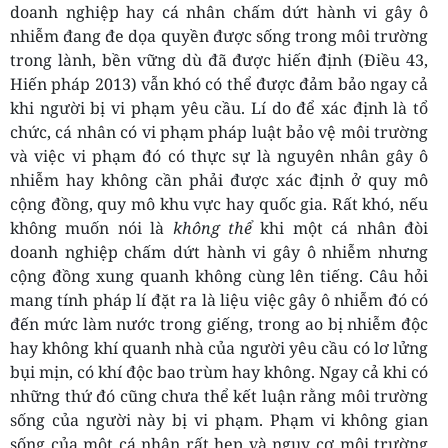
doanh nghiệp hay cá nhân chấm dứt hành vi gây ô
nhiễm đang đe dọa quyền được sống trong môi trường
trong lành, bền vững dù đã được hiến định (Điều 43,
Hiến pháp 2013) vẫn khó có thể được đảm bảo ngay cả
khi người bị vi phạm yêu cầu. Lí do để xác định là tổ
chức, cá nhân có vi phạm pháp luật bảo vệ môi trường
và việc vi phạm đó có thực sự là nguyên nhân gây ô
nhiễm hay không cần phải được xác định ở quy mô
cộng đồng, quy mô khu vực hay quốc gia. Rất khó, nếu
không muốn nói là
không thể
khi một cá nhân đòi
doanh nghiệp chấm dứt hành vi gây ô nhiễm nhưng
cộng đồng xung quanh không cùng lên tiếng. Câu hỏi
mang tính pháp lí đặt ra là liệu việc gây ô nhiễm đó có
đến mức làm nước trong giếng, trong ao bị nhiễm độc
hay không khí quanh nhà của người yêu cầu có lơ lửng
bụi mịn, có khí độc bao trùm hay không. Ngay cả khi có
những thứ đó cũng chưa thể kết luận rằng môi trường
sống của người này bị vi phạm. Phạm vi không gian
sống của một cá nhân rất hẹp và nguy cơ môi trường