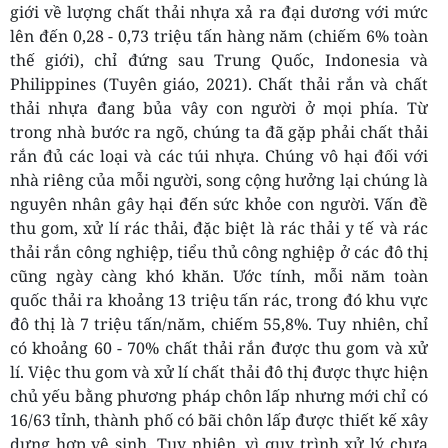
giới về lượng chất thải nhựa xả ra đại dương với mức
lên đến 0,28 - 0,73 triệu tấn hàng năm (chiếm 6% toàn
thế giới), chỉ đứng sau Trung Quốc, Indonesia và
Philippines (Tuyên giáo, 2021). Chất thải rắn và chất
thải nhựa đang bủa vây con người ở mọi phía. Từ
trong nhà bước ra ngõ, chúng ta đã gặp phải chất thải
rắn đủ các loại và các túi nhựa. Chúng vô hại đối với
nhà riêng của mỗi người, song cộng hưởng lại chúng là
nguyên nhân gây hại đến sức khỏe con người. Vấn đề
thu gom, xử lí rác thải, đặc biệt là rác thải y tế và rác
thải rắn công nghiệp, tiểu thủ công nghiệp ở các đô thị
cũng ngày càng khó khăn. Ước tính, mỗi năm toàn
quốc thải ra khoảng 13 triệu tấn rác, trong đó khu vực
đô thị là 7 triệu tấn/năm, chiếm 55,8%. Tuy nhiên, chỉ
có khoảng 60 - 70% chất thải rắn được thu gom và xử
lí. Việc thu gom và xử lí chất thải đô thị được thực hiện
chủ yếu bằng phương pháp chôn lấp nhưng mới chỉ có
16/63 tỉnh, thành phố có bãi chôn lấp được thiết kế xây
dựng hợp vệ sinh. Tuy nhiên, vì quy trình xử lý chưa