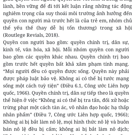
lành, bền vững để đi tới kết luận rằng những tác động
nghiêm trọng của suy thoái môi trường ảnh hưởng đến
quyền con người mà trước hết là của trẻ em, nhóm chủ
thể yếu thế (hay dễ bị tổn thương) trong xã hội
(Routlege Revials, 2018).
Quyền con người bao gồm: quyền chính trị, dân sự,
kinh tế, văn hóa, xã hội. Mỗi nhóm quyền con người
bao gồm các quyền khác nhau. Quyền chính trị bao
gồm trước hết quyền bất khả xâm phạm tính mạng.
“Mọi người đều có quyền được sống. Quyền này phải
được pháp luật bảo vệ. Không ai có thể bị tước mạng
sống một cách tuỳ tiện” (Điều 6.1, Công ước Liên hợp
quốc, 1966). Quyền chính trị, dân sự tiếp theo là quyền
thể hiện ở việc “Không ai có thể bị tra tấn, đối xử hoặc
trừng phạt một cách tàn ác, vô nhân đạo hoặc hạ thấp
nhân phẩm” (Điều 7, Công ước Liên hợp quốc, 1966);
Không ai bị bắt làm nô lệ, mọi hình thức nô lệ và buôn
bán nô lệ đều bị cấm; không ai bị bắt làm nô dịch;