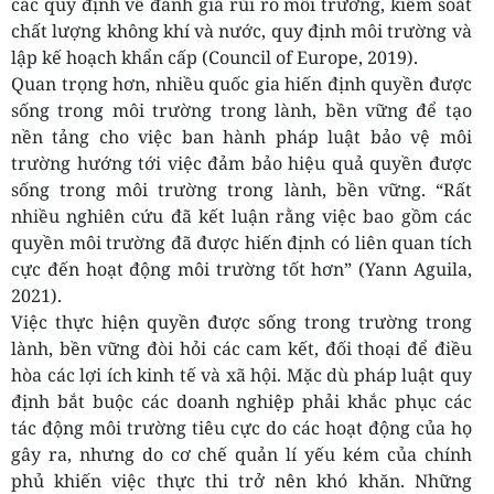
các quy định về đánh giá rủi ro môi trường, kiểm soát
chất lượng không khí và nước, quy định môi trường và
lập kế hoạch khẩn cấp (Council of Europe, 2019).
Quan trọng hơn, nhiều quốc gia hiến định quyền được
sống trong môi trường trong lành, bền vững để tạo
nền tảng cho việc ban hành pháp luật bảo vệ môi
trường hướng tới việc đảm bảo hiệu quả quyền được
sống trong môi trường trong lành, bền vững. “Rất
nhiều nghiên cứu đã kết luận rằng việc bao gồm các
quyền môi trường đã được hiến định có liên quan tích
cực đến hoạt động môi trường tốt hơn” (Yann Aguila,
2021).
Việc thực hiện quyền được sống trong trường trong
lành, bền vững đòi hỏi các cam kết, đối thoại để điều
hòa các lợi ích kinh tế và xã hội. Mặc dù pháp luật quy
định bắt buộc các doanh nghiệp phải khắc phục các
tác động môi trường tiêu cực do các hoạt động của họ
gây ra, nhưng do cơ chế quản lí yếu kém của chính
phủ khiến việc thực thi trở nên khó khăn. Những