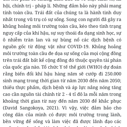
hội, chính trị - pháp lí. Những đảm bảo này phải mang
tính toàn cầu. Trái đất của chúng ta là hành tinh duy
nhất trong vũ trụ có sự sống. Song con người đã gây ra
khủng hoảng môi trường toàn cầu, kéo theo tình trạng
nguy cấp của khí hậu, sự suy thoái đa dạng sinh học, sự
ô nhiễm tràn lan và sự bùng nổ các dịch bệnh có
nguồn gốc từ động vật như COVID-19. Khủng hoảng
môi trường toàn cầu đe dọa sự sống của mọi cộng đồng
trên trái đất bất kể cộng đồng đó thuộc quyền tài phán
của quốc gia nào. Tổ chức Y tế thế giới (WHO) dự đoán
rằng biến đổi khí hậu hàng năm sẽ cướp đi 250.000
sinh mạng trong thời gian từ năm 2030 đến năm 2050;
thiếu thực phẩm, dịch bệnh và áp lực nắng nóng tăng
cao cần nguồn tài chính từ 2 - 4 tỉ đô la mỗi năm trong
khoảng thời gian từ nay đến năm 2030 để khắc phục
(David Sangokoya, 2021). Vì vậy, việc đảm bảo cho
công dân của mình có được môi trường trong lành,
bền vững để sống và làm việc đã được lãnh đạo các