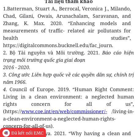
Tài liệu tham khảo
1.Batterman, Stuart A., Berrocal, Veronica J., Milando,
Chad, Gilani, Owais, Arunachalam, Saravanan, and
Zhang, K. Max. 2020. “Enhancing models and
measurements of traffic- related air pollutants for
health studies”,
https://digitalcommons.bucknell.edu/fac_journ.
2. Bộ Tài nguyên và Môi trường. 2021.
Báo cáo hiện
trạng môi trường quốc gia giai đoạn
2016 - 2020.
3.
Công ước Liên hợp quốc về các quyền dân sự, chính trị
năm 1966.
4.
Council of Europe. 2019. “Human Right Comment:
Living in a clean environment: a neglected human
rights concern for all of us”,
(https://
www.coe.int/en/web/commissioner/-
/living-in-
a-clean-environment-a-neglected-human-rights-
concern-for-all-of-us).
5. David Sangokoya. 2021. “Why having a clean and
Đã kết nối EMC