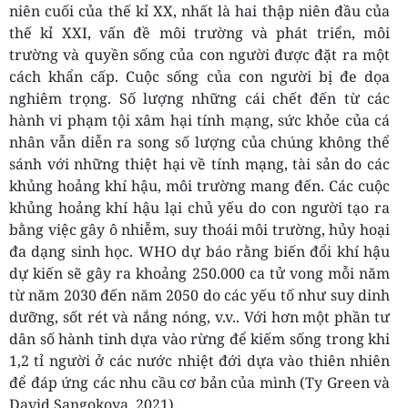
niên cuối của thế kỉ XX, nhất là hai thập niên đầu của
thế kỉ XXI, vấn đề môi trường và phát triển, môi
trường và quyền sống của con người được đặt ra một
cách khẩn cấp. Cuộc sống của con người bị đe dọa
nghiêm trọng. Số lượng những cái chết đến từ các
hành vi phạm tội xâm hại tính mạng, sức khỏe của cá
nhân vẫn diễn ra song số lượng của chúng không thể
sánh với những thiệt hại về tính mạng, tài sản do các
khủng hoảng khí hậu, môi trường mang đến. Các cuộc
khủng hoảng khí hậu lại chủ yếu do con người tạo ra
bằng việc gây ô nhiễm, suy thoái môi trường, hủy hoại
đa dạng sinh học. WHO dự báo rằng biến đổi khí hậu
dự kiến sẽ gây ra khoảng 250.000 ca tử vong mỗi năm
từ năm 2030 đến năm 2050 do các yếu tố như suy dinh
dưỡng, sốt rét và nắng nóng, v.v.. Với hơn một phần tư
dân số hành tinh dựa vào rừng để kiếm sống trong khi
1,2 tỉ người ở các nước nhiệt đới dựa vào thiên nhiên
để đáp ứng các nhu cầu cơ bản của mình (Ty Green và
David Sangokoya, 2021).