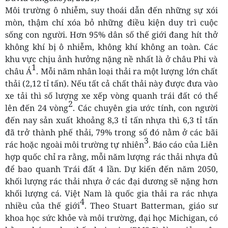
Môi trường ô nhiễm, suy thoái dẫn đến những sự xói
mòn, thậm chí xóa bỏ những điều kiện duy trì cuộc
sống con người. Hơn 95% dân số thế giới đang hít thở
không khí bị ô nhiễm, không khí không an toàn. Các
khu vực chịu ảnh hưởng nặng nề nhất là ở châu Phi và
1
châu Á
. Mỗi năm nhân loại thải ra một lượng lớn chất
thải (2,12 tỉ tấn). Nếu tất cả chất thải này được đưa vào
xe tải thì số lượng xe xếp vòng quanh trái đất có thể
2
lên đến 24 vòng
. Các chuyên gia ước tính, con người
đến nay sản xuất khoảng 8,3 tỉ tấn nhựa thì 6,3 tỉ tấn
đã trở thành phế thải, 79% trong số đó nằm ở các bãi
3
rác hoặc ngoài môi trường tự nhiên
. Báo cáo của Liên
hợp quốc chỉ ra rằng, mỗi năm lượng rác thải nhựa đủ
để bao quanh Trái đất 4 lần. Dự kiến đến năm 2050,
khối lượng rác thải nhựa ở các đại dương sẽ nặng hơn
khối lượng cá. Việt Nam là quốc gia thải ra rác nhựa
4
nhiều của thế giới
. Theo Stuart Batterman, giáo sư
khoa học sức khỏe và môi trường, đại học Michigan, có