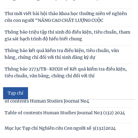
Thư mời viết bài hội thảo khoa học thường niên về nghiên
cứu con người “NÂNG CAO CHẤT LƯỢNG CUỘC
Thông báo triệu tập thí sinh đủ điều kiện, tiêu chuẩn, tham
gia sát hạch trình độ hiểu biết chung
Thông báo kết quả kiểm tra điều kiện, tiêu chuẩn, văn
bằng, chứng chỉ đối với thí sinh đăng ký dự
Mục lục tạp chí Nghiên cứu Con người số 6 (135) 2024/Table
of contents Human Studies Journal No6
Thông báo 2773/TB-KHXH về Kết quả kiểm tra điều kiện,
tiêu chuẩn, văn bằng, chứng chỉ đối với thí
Mục lục tạp chí Nghiên cứu Con người số 5 (134) 2024 /Table
of contents Human Studies Journal No5
Tạp chí
Mục lục tạp chí Nghiên cứu Con người số 4 (133) 2024 /Table
of contents Human Studies Journal No4
Table of contents Human Studies Journal No3 (132) 2024
Mục lục Tạp chí Nghiên cứu Con người số 3(132)2024