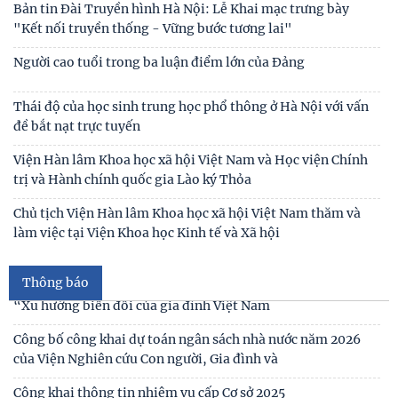
Bản tin Đài Truyền hình Hà Nội: Lễ Khai mạc trưng bày
"Kết nối truyền thống - Vững bước tương lai"
Người cao tuổi trong ba luận điểm lớn của Đảng
Thái độ của học sinh trung học phổ thông ở Hà Nội với vấn
đề bắt nạt trực tuyến
Thư cảm ơn
Viện Hàn lâm Khoa học xã hội Việt Nam và Học viện Chính
trị và Hành chính quốc gia Lào ký Thỏa
Thư mời viết bài tham gia Hội thảo khoa học “Chăm sóc,
giáo dục trẻ em trong kỷ nguyên số”
Chủ tịch Viện Hàn lâm Khoa học xã hội Việt Nam thăm và
làm việc tại Viện Khoa học Kinh tế và Xã hội
Thư mời viết bài Hội thảo khoa học quốc tế “Gia đình Châu
Á trong bối cảnh hội nhập quốc tế và
Thông báo
Thư mời viết báo cáo tham luận Hội thảo khoa học quốc gia
“Xu hướng biến đổi của gia đình Việt Nam
Công bố công khai dự toán ngân sách nhà nước năm 2026
của Viện Nghiên cứu Con người, Gia đình và
Công khai thông tin nhiệm vụ cấp Cơ sở 2025