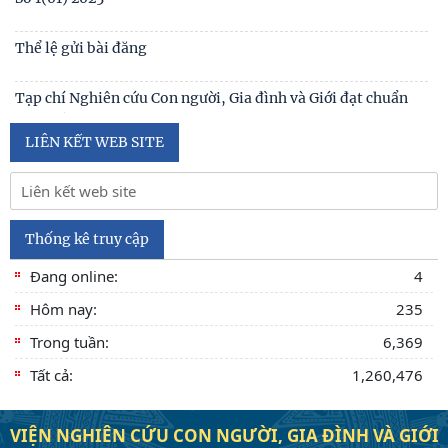
Thể lệ gửi bài đăng
Tạp chí Nghiên cứu Con người, Gia đình và Giới đạt chuẩn
Tạp chí khoa học Việt Nam năm 2026
LIÊN KẾT WEB SITE
Số 1 -2026
Nội hàm của quyền con người được sống trong môi trường
trong lành, bền vững (Lê Hồng Hạnh
Thống kê truy cập
Đang online:
4
Hôm nay:
235
Trong tuần:
6,369
Tất cả:
1,260,476
VIỆN NGHIÊN CỨU CON NGƯỜI, GIA ĐÌNH VÀ GIỚI