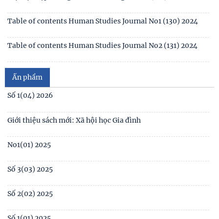
Table of contents Human Studies Journal No1 (130) 2024
Table of contents Human Studies Journal No2 (131) 2024
Mục lục Tạp chí Nghiên cứu Con người số 2(131) năm 2024
Ấn phẩm
Mục lục Tạp chí Nghiên cứu Con người số 1(130) năm 2024
Số 1(04) 2026
Table of contents Human Studies Journal No. 5 (128) (2023)
Giới thiệu sách mới: Xã hội học Gia đình
No1(01) 2025
Số 3(03) 2025
Số 2(02) 2025
Số 1(01) 2025