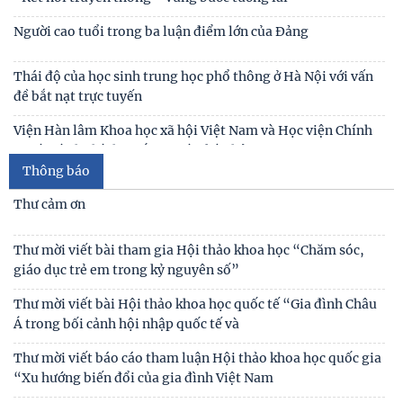
Người cao tuổi trong ba luận điểm lớn của Đảng
Thái độ của học sinh trung học phổ thông ở Hà Nội với vấn
đề bắt nạt trực tuyến
Viện Hàn lâm Khoa học xã hội Việt Nam và Học viện Chính
trị và Hành chính quốc gia Lào ký Thỏa
Thông báo
Chủ tịch Viện Hàn lâm Khoa học xã hội Việt Nam thăm và
làm việc tại Viện Khoa học Kinh tế và Xã hội
Thư cảm ơn
Lễ ký kết Thỏa thuận hợp tác giữa Viện Hàn lâm Khoa học xã
Thư mời viết bài tham gia Hội thảo khoa học “Chăm sóc,
hội Việt Nam và Tỉnh ủy Cao Bằng
giáo dục trẻ em trong kỷ nguyên số”
Khai mạc trưng bày “Kết nối truyền thống, vững bước tương
Thư mời viết bài Hội thảo khoa học quốc tế “Gia đình Châu
lai”
Á trong bối cảnh hội nhập quốc tế và
Thư mời viết báo cáo tham luận Hội thảo khoa học quốc gia
“Xu hướng biến đổi của gia đình Việt Nam