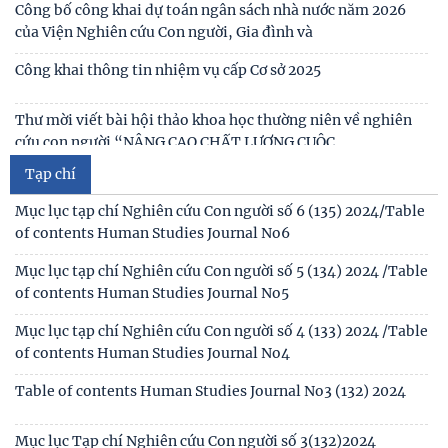
Công bố công khai dự toán ngân sách nhà nước năm 2026
của Viện Nghiên cứu Con người, Gia đình và
Công khai thông tin nhiệm vụ cấp Cơ sở 2025
Thư mời viết bài hội thảo khoa học thường niên về nghiên
cứu con người “NÂNG CAO CHẤT LƯỢNG CUỘC
Tạp chí
Thông báo triệu tập thí sinh đủ điều kiện, tiêu chuẩn, tham
gia sát hạch trình độ hiểu biết chung
Mục lục tạp chí Nghiên cứu Con người số 6 (135) 2024/Table
of contents Human Studies Journal No6
Thông báo kết quả kiểm tra điều kiện, tiêu chuẩn, văn
bằng, chứng chỉ đối với thí sinh đăng ký dự
Mục lục tạp chí Nghiên cứu Con người số 5 (134) 2024 /Table
of contents Human Studies Journal No5
Thông báo 2773/TB-KHXH về Kết quả kiểm tra điều kiện,
tiêu chuẩn, văn bằng, chứng chỉ đối với thí
Mục lục tạp chí Nghiên cứu Con người số 4 (133) 2024 /Table
of contents Human Studies Journal No4
Table of contents Human Studies Journal No3 (132) 2024
Mục lục Tạp chí Nghiên cứu Con người số 3(132)2024