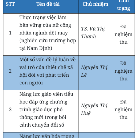
Tình
STT
Tên đề tài
Chủ nhiệm
trạng
Thực trạng việc làm
bền vững của nữ công
Đã
TS. Vũ Thị
1
nhân ngành dệt may
nghiệm
Thanh
(nghiên cứu trường hợp
thu
tại Nam Định)
Một số vấn đề lý luận về
Đã
vai trò của thiết chế xã
Nguyễn Thị
2
nghiệm
hội đối với phát triển
Lê
thu
con người
Năng lực giáo viên tiểu
học đáp ứng chương
Đã
Nguyễn Thị
3
trình giáo dục phổ
nghiệm
Huệ
thông mới trong bối
thu
cảnh chuyển đổi số
Năng lực văn hóa trong