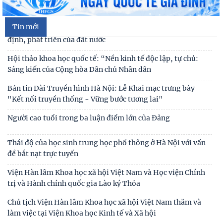
Chiến lược Toàn diện tăng cường Việt Nam
Tin mới
Đóng góp tích cực vào củng cố môi trường hòa bình, ổn
định, phát triển của đất nước
Hội thảo khoa học quốc tế: “Nền kinh tế độc lập, tự chủ:
Sáng kiến của Cộng hòa Dân chủ Nhân dân
Bản tin Đài Truyền hình Hà Nội: Lễ Khai mạc trưng bày
"Kết nối truyền thống - Vững bước tương lai"
Người cao tuổi trong ba luận điểm lớn của Đảng
Thái độ của học sinh trung học phổ thông ở Hà Nội với vấn
đề bắt nạt trực tuyến
Thư cảm ơn
Viện Hàn lâm Khoa học xã hội Việt Nam và Học viện Chính
trị và Hành chính quốc gia Lào ký Thỏa
Thư mời viết bài tham gia Hội thảo khoa học “Chăm sóc,
giáo dục trẻ em trong kỷ nguyên số”
Chủ tịch Viện Hàn lâm Khoa học xã hội Việt Nam thăm và
làm việc tại Viện Khoa học Kinh tế và Xã hội
Thư mời viết bài Hội thảo khoa học quốc tế “Gia đình Châu