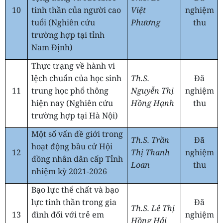
10
tinh thần của người cao
Việt
nghiệm
tuổi (Nghiên cứu
Phương
thu
trường hợp tại tỉnh
Nam Định)
Thực trạng về hành vi
lệch chuẩn của học sinh
Th.S.
Đã
11
trung học phổ thông
Nguyễn Thị
nghiệm
hiện nay (Nghiên cứu
Hồng Hạnh
thu
trường hợp tại Hà Nội)
Một số vấn đề giới trong
Th.S. Trần
Đã
hoạt động bầu cử Hội
12
Thị Thanh
nghiệm
đồng nhân dân cấp Tỉnh
Loan
thu
nhiệm kỳ 2021-2026
Bạo lực thể chất và bạo
lực tinh thần trong gia
Đã
Th.S. Lê Thị
13
đình đối với trẻ em
nghiệm
Hồng Hải