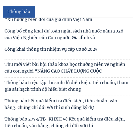
Á trong bối cảnh hội nhập quốc tế và
Thông báo
Thư mời viết báo cáo tham luận Hội thảo khoa học quốc gia
“Xu hướng biến đổi của gia đình Việt Nam
Công bố công khai dự toán ngân sách nhà nước năm 2026
của Viện Nghiên cứu Con người, Gia đình và
Công khai thông tin nhiệm vụ cấp Cơ sở 2025
Thư mời viết bài hội thảo khoa học thường niên về nghiên
cứu con người “NÂNG CAO CHẤT LƯỢNG CUỘC
Thông báo triệu tập thí sinh đủ điều kiện, tiêu chuẩn, tham
gia sát hạch trình độ hiểu biết chung
Thông báo kết quả kiểm tra điều kiện, tiêu chuẩn, văn
bằng, chứng chỉ đối với thí sinh đăng ký dự
Mục lục tạp chí Nghiên cứu Con người số 6 (135) 2024/Table
of contents Human Studies Journal No6
Thông báo 2773/TB-KHXH về Kết quả kiểm tra điều kiện,
tiêu chuẩn, văn bằng, chứng chỉ đối với thí
Mục lục tạp chí Nghiên cứu Con người số 5 (134) 2024 /Table
of contents Human Studies Journal No5