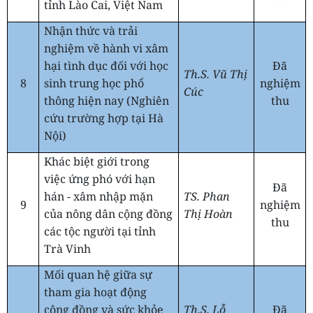
tỉnh Lào Cai, Việt Nam
Nhận thức và trải
nghiệm về hành vi xâm
hại tình dục đối với học
Đã
Th.S. Vũ Thị
8
sinh trung học phổ
nghiệm
Cúc
thông hiện nay (Nghiên
thu
cứu trường hợp tại Hà
Nội)
Khác biệt giới trong
việc ứng phó với hạn
Đã
hán - xâm nhập mặn
TS. Phan
9
nghiệm
của nông dân cộng đồng
Thị Hoàn
thu
các tộc người tại tỉnh
Trà Vinh
Mối quan hệ giữa sự
tham gia hoạt động
cộng đồng và sức khỏe
Th.S. Lỗ
Đã