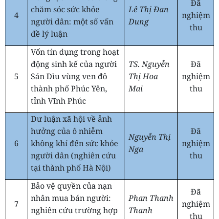
Đã
chăm sóc sức khỏe
Lê Thị Đan
4
nghiệm
người dân: một số vấn
Dung
thu
đề lý luận
Vốn tín dụng trong hoạt
động sinh kế của người
TS. Nguyễn
Đã
5
Sán Dìu vùng ven đô
Thị Hoa
nghiệm
thành phố Phúc Yên,
Mai
thu
tỉnh Vĩnh Phúc
Dư luận xã hội về ảnh
hưởng của ô nhiễm
Đã
Nguyễn Thị
6
không khí đến sức khỏe
nghiệm
Nga
người dân (nghiên cứu
thu
tại thành phố Hà Nội)
Bảo vệ quyền của nạn
Đã
nhân mua bán người:
Phan Thanh
7
nghiệm
nghiên cứu trường hợp
Thanh
thu