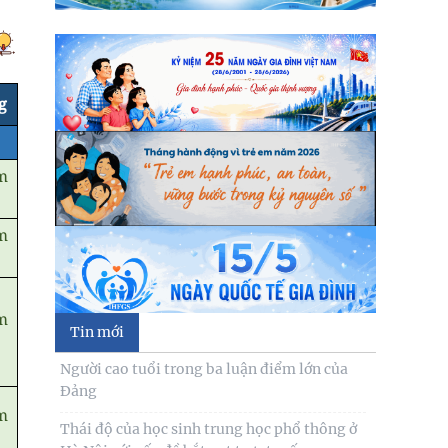
g
m
m
m
Tin mới
Người cao tuổi trong ba luận điểm lớn của
Đảng
m
Thái độ của học sinh trung học phổ thông ở