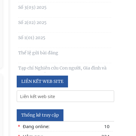
1(130) năm 2024
Số 3(03) 2025
Table of contents Human Studies Journal
No. 5 (128) (2023)
Số 2(02) 2025
Số 1(01) 2025
Thể lệ gửi bài đăng
Tạp chí Nghiên cứu Con người, Gia đình và
Giới đạt chuẩn Tạp chí khoa học Việt Nam
năm 2026
LIÊN KẾT WEB SITE
Số 1 -2026
Nội hàm của quyền con người được sống
trong môi trường trong lành, bền vững (Lê
Thống kê truy cập
Hồng Hạnh
Đang online:
10