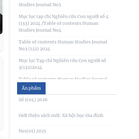
biết chung
Studies Journal No5
Thông báo kết quả kiểm tra điều kiện, tiêu
Mục lục tạp chí Nghiên cứu Con người số 4
chuẩn, văn bằng, chứng chỉ đối với thí sinh
(133) 2024 /Table of contents Human
đăng ký dự
Studies Journal No4
Thông báo 2773/TB-KHXH về Kết quả kiểm
Table of contents Human Studies Journal
tra điều kiện, tiêu chuẩn, văn bằng, chứng
No3 (132) 2024
chỉ đối với thí
Mục lục Tạp chí Nghiên cứu Con người số
3(132)2024
Table of contents Human Studies Journal
No1 (130) 2024
Ấn phẩm
Table of contents Human Studies Journal
Số 1(04) 2026
No2 (131) 2024
Giới thiệu sách mới: Xã hội học Gia đình
Mục lục Tạp chí Nghiên cứu Con người số
2(131) năm 2024
No1(01) 2025
Mục lục Tạp chí Nghiên cứu Con người số