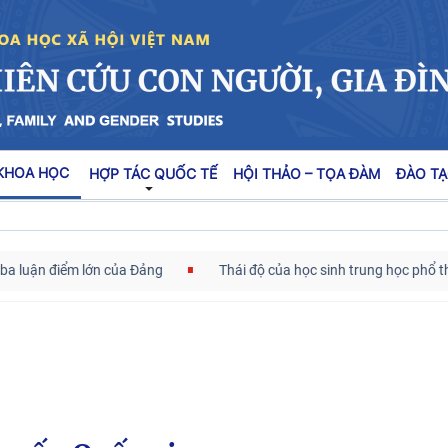
KHOA HỌC
HỢP TÁC QUỐC TẾ
HỘI THẢO – TỌA ĐÀM
ĐÀO TẠ
uận điểm lớn của Đảng
Thái độ của học sinh trung học phổ thông ở