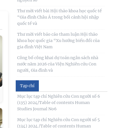
Hội thảo khoa học quốc gia “Danh nhân văn
hóa Lê Quý Đôn - Di sản và giá trị thời đại”
Thư mời viết bài Hội thảo khoa học quốc tế
“Gia đình Châu Á trong bối cảnh hội nhập
Cuộc họp triển khai hoạt động nhiệm vụ
quốc tế và
khoa học và công nghệ cấp tỉnh “Nghiên cứu
phát huy giá trị
Thư mời viết báo cáo tham luận Hội thảo
khoa học quốc gia “Xu hướng biến đổi của
Hoàn thiện quy định về những điều đảng
gia đình Việt Nam
viên không được làm đáp ứng yêu cầu giai
đoạn mới
Công bố công khai dự toán ngân sách nhà
nước năm 2026 của Viện Nghiên cứu Con
người, Gia đình và
Công khai thông tin nhiệm vụ cấp Cơ sở 2025
Tạp chí
Thư mời viết bài hội thảo khoa học thường
Mục lục tạp chí Nghiên cứu Con người số 6
niên về nghiên cứu con người “NÂNG CAO
(135) 2024/Table of contents Human
CHẤT LƯỢNG CUỘC
Studies Journal No6
Thông báo triệu tập thí sinh đủ điều kiện,
Mục lục tạp chí Nghiên cứu Con người số 5
tiêu chuẩn, tham gia sát hạch trình độ hiểu
(134) 2024 /Table of contents Human