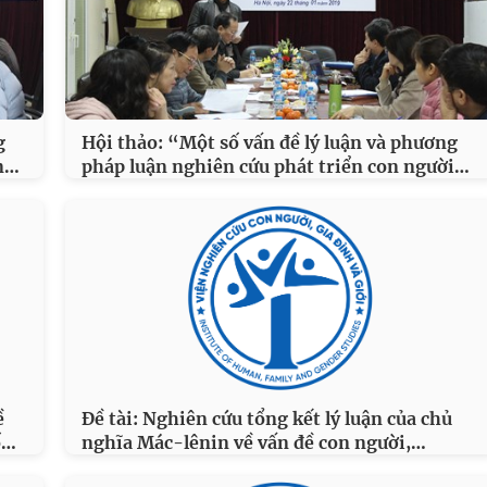
g
Hội thảo: “Một số vấn đề lý luận và phương
…
…
n
pháp luận nghiên cứu phát triển con người
ề
Đề tài: Nghiên cứu tổng kết lý luận của chủ
…
…
ố
nghĩa Mác-lênin về vấn đề con người,