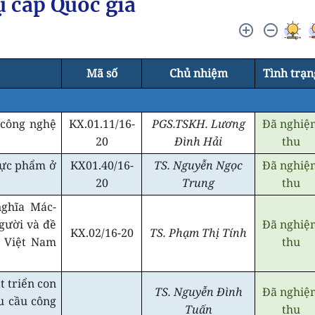
ụ cấp Quốc gia
Mã số
Chủ nhiệm
Tình trạn
 công nghệ
KX.01.11/16-
PGS.TSKH. Lương
Đã nghiệ
20
Đình Hải
thu
hực phẩm ở
KX01.40/16-
TS. Nguyễn Ngọc
Đã nghiệ
20
Trung
thu
nghĩa Mác-
gười và đề
Đã nghiệ
KX.02/16-20
TS. Phạm Thị Tính
n Việt Nam
thu
t triển con
TS. Nguyễn Đình
Đã nghiệ
u cầu công
Tuấn
thu