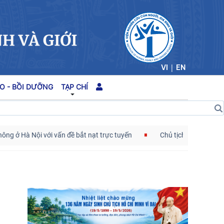
|
VI
EN
O - BỒI DƯỠNG
TẠP CHÍ
 Hà Nội với vấn đề bắt nạt trực tuyến
Chủ tịch Viện Hàn lâm Kho