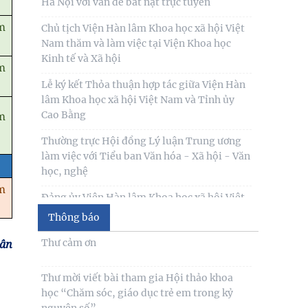
Hà Nội với vấn đề bắt nạt trực tuyến
m
Chủ tịch Viện Hàn lâm Khoa học xã hội Việt
Nam thăm và làm việc tại Viện Khoa học
Kinh tế và Xã hội
m
Lễ ký kết Thỏa thuận hợp tác giữa Viện Hàn
lâm Khoa học xã hội Việt Nam và Tỉnh ủy
Cao Bằng
m
Thường trực Hội đồng Lý luận Trung ương
làm việc với Tiểu ban Văn hóa - Xã hội - Văn
học, nghệ
m
Đảng ủy Viện Hàn lâm Khoa học xã hội Việt
Nam tổ chức Hội nghị Tập huấn nghiệp vụ
Thông báo
công tác kiểm
Thư cảm ơn
uân
Lễ ký kết Thỏa thuận hợp tác giữa Viện Hàn
lâm Khoa học xã hội Việt Nam và Tỉnh ủy
Thư mời viết bài tham gia Hội thảo khoa
Cao Bằng
học “Chăm sóc, giáo dục trẻ em trong kỷ
nguyên số”