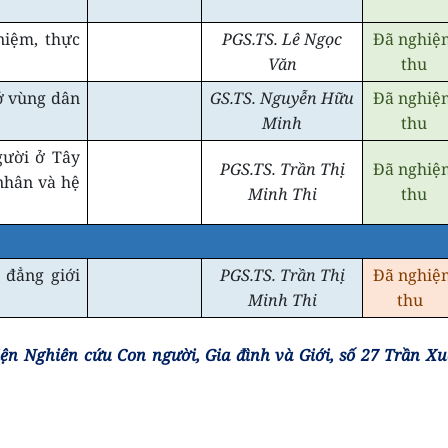
niệm, thực
PGS.TS. Lê Ngọc
Đã nghiệ
Văn
thu
ở vùng dân
GS.TS. Nguyễn Hữu
Đã nghiệ
Minh
thu
gười ở Tây
PGS.TS. Trần Thị
Đã nghiệ
nhân và hệ
Minh Thi
thu
 đẳng giới
PGS.TS. Trần Thị
Đã nghiệ
Minh Thi
thu
iện Nghiên cứu Con người, Gia đình và Giới, số 27 Trần X