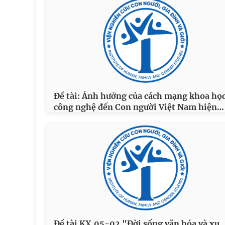
Đề tài: Ảnh hưởng của cách mạng khoa học
…
công nghệ đến Con người Việt Nam hiện
Đề tài KX.05-02 "Đời sống văn hóa và xu