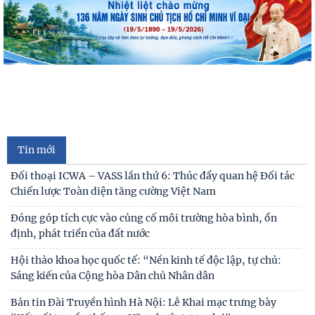
Đối thoại ICWA – VASS lần thứ 6: Thúc đẩy quan hệ Đối tác
Chiến lược Toàn diện tăng cường Việt Nam
Đóng góp tích cực vào củng cố môi trường hòa bình, ổn
định, phát triển của đất nước
Hội thảo khoa học quốc tế: “Nền kinh tế độc lập, tự chủ:
Sáng kiến của Cộng hòa Dân chủ Nhân dân
Tin mới
Bản tin Đài Truyền hình Hà Nội: Lễ Khai mạc trưng bày
"Kết nối truyền thống - Vững bước tương lai"
Người cao tuổi trong ba luận điểm lớn của Đảng
Thái độ của học sinh trung học phổ thông ở Hà Nội với vấn
đề bắt nạt trực tuyến
Viện Hàn lâm Khoa học xã hội Việt Nam và Học viện Chính
trị và Hành chính quốc gia Lào ký Thỏa
Chủ tịch Viện Hàn lâm Khoa học xã hội Việt Nam thăm và