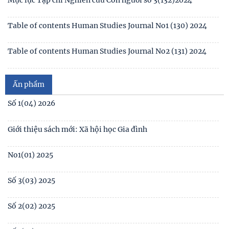
Mục lục Tạp chí Nghiên cứu Con người số 1(130) năm 2024
Số 1(04) 2026
Table of contents Human Studies Journal No. 5 (128) (2023)
Giới thiệu sách mới: Xã hội học Gia đình
No1(01) 2025
Ấn phẩm
Số 3(03) 2025
Số 2(02) 2025
Số 1(01) 2025
Thể lệ gửi bài đăng
Tạp chí Nghiên cứu Con người, Gia đình và Giới đạt chuẩn
Tạp chí khoa học Việt Nam năm 2026