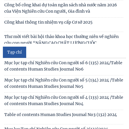
gia sát hạch trình độ hiểu biết chung
Thông báo kết quả kiểm tra điều kiện, tiêu chuẩn, văn
bằng, chứng chỉ đối với thí sinh đăng ký dự
Mục lục tạp chí Nghiên cứu Con người số 6 (135) 2024/Table
of contents Human Studies Journal No6
Thông báo 2773/TB-KHXH về Kết quả kiểm tra điều kiện,
tiêu chuẩn, văn bằng, chứng chỉ đối với thí
Mục lục tạp chí Nghiên cứu Con người số 5 (134) 2024 /Table
of contents Human Studies Journal No5
Tạp chí
Mục lục tạp chí Nghiên cứu Con người số 4 (133) 2024 /Table
of contents Human Studies Journal No4
Table of contents Human Studies Journal No3 (132) 2024
Mục lục Tạp chí Nghiên cứu Con người số 3(132)2024
Table of contents Human Studies Journal No1 (130) 2024
Table of contents Human Studies Journal No2 (131) 2024
Mục lục Tạp chí Nghiên cứu Con người số 2(131) năm 2024