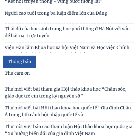
làm việc tại Viện Khoa học Kinh tế và Xã hội
Thư cảm ơn
Lễ ký kết Thỏa thuận hợp tác giữa Viện Hàn lâm Khoa học xã
hội Việt Nam và Tỉnh ủy Cao Bằng
Thư mời viết bài tham gia Hội thảo khoa học “Chăm sóc,
giáo dục trẻ em trong kỷ nguyên số”
Khai mạc trưng bày “Kết nối truyền thống, vững bước tương
lai”
Thư mời viết bài Hội thảo khoa học quốc tế “Gia đình Châu
Á trong bối cảnh hội nhập quốc tế và
Thông báo
Thư mời viết báo cáo tham luận Hội thảo khoa học quốc gia
“Xu hướng biến đổi của gia đình Việt Nam
Công bố công khai dự toán ngân sách nhà nước năm 2026
của Viện Nghiên cứu Con người, Gia đình và
Công khai thông tin nhiệm vụ cấp Cơ sở 2025
Thư mời viết bài hội thảo khoa học thường niên về nghiên
cứu con người “NÂNG CAO CHẤT LƯỢNG CUỘC
Thông báo triệu tập thí sinh đủ điều kiện, tiêu chuẩn, tham