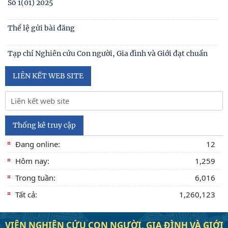
Số 1 -2026
Nội hàm của quyền con người được sống trong môi trường
trong lành, bền vững (Lê Hồng Hạnh
LIÊN KẾT WEB SITE
Thống kê truy cập
Đang online:
12
Hôm nay:
1,259
Trong tuần:
6,016
Tất cả:
1,260,123
VIỆN NGHIÊN CỨU CON NGƯỜI, GIA ĐÌNH VÀ GIỚI