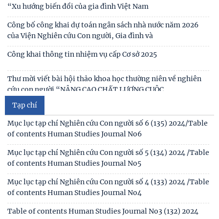
Viện Hàn lâm Khoa học xã hội Việt Nam và Học viện Chính
Thư mời viết bài tham gia Hội thảo khoa học “Chăm sóc,
trị và Hành chính quốc gia Lào ký Thỏa
giáo dục trẻ em trong kỷ nguyên số”
Chủ tịch Viện Hàn lâm Khoa học xã hội Việt Nam thăm và
Thư mời viết bài Hội thảo khoa học quốc tế “Gia đình Châu
làm việc tại Viện Khoa học Kinh tế và Xã hội
Á trong bối cảnh hội nhập quốc tế và
Thư mời viết báo cáo tham luận Hội thảo khoa học quốc gia
“Xu hướng biến đổi của gia đình Việt Nam
Công bố công khai dự toán ngân sách nhà nước năm 2026
của Viện Nghiên cứu Con người, Gia đình và
Công khai thông tin nhiệm vụ cấp Cơ sở 2025
Thư mời viết bài hội thảo khoa học thường niên về nghiên
cứu con người “NÂNG CAO CHẤT LƯỢNG CUỘC
Tạp chí
Thông báo triệu tập thí sinh đủ điều kiện, tiêu chuẩn, tham
gia sát hạch trình độ hiểu biết chung
Mục lục tạp chí Nghiên cứu Con người số 6 (135) 2024/Table