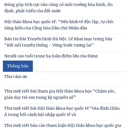
Cán bộ Viện Nghiên cứu Con người, Gia đình và Giới tham dự
Hội nghị tập huấn chuyên môn nghiệp vụ
Kế hoạch hành động 100 ngày tập trung xử lý các điểm
nghẽn về chuyển đổi số trong các cơ quan Đảng
Đối thoại ICWA – VASS lần thứ 6: Thúc đẩy quan hệ Đối tác
Chiến lược Toàn diện tăng cường Việt Nam
Đóng góp tích cực vào củng cố môi trường hòa bình, ổn
định, phát triển của đất nước
Hội thảo khoa học quốc tế: “Nền kinh tế độc lập, tự chủ:
Sáng kiến của Cộng hòa Dân chủ Nhân dân
Bản tin Đài Truyền hình Hà Nội: Lễ Khai mạc trưng bày
"Kết nối truyền thống - Vững bước tương lai"
Người cao tuổi trong ba luận điểm lớn của Đảng
Thông báo
Thái độ của học sinh trung học phổ thông ở Hà Nội với vấn
đề bắt nạt trực tuyến
Thư cảm ơn