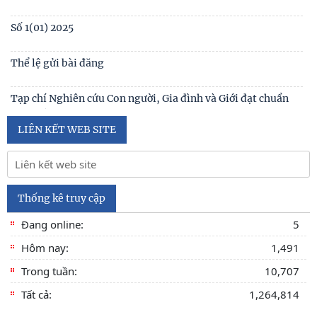
Table of contents Human Studies Journal No. 5 (128) (2023)
Giới thiệu sách mới: Xã hội học Gia đình
No1(01) 2025
Số 3(03) 2025
Số 2(02) 2025
Số 1(01) 2025
Thể lệ gửi bài đăng
Tạp chí Nghiên cứu Con người, Gia đình và Giới đạt chuẩn
Tạp chí khoa học Việt Nam năm 2026
LIÊN KẾT WEB SITE
Số 1 -2026
Nội hàm của quyền con người được sống trong môi trường