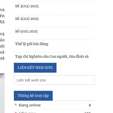
1(130) năm 2024
Số 3(03) 2025
 và
Table of contents Human Studies Journal
đến
No. 5 (128) (2023)
Số 2(02) 2025
 Xã
Số 1(01) 2025
 và
hảo
Thể lệ gửi bài đăng
hội
quả
Tạp chí Nghiên cứu Con người, Gia đình và
 xã
Giới đạt chuẩn Tạp chí khoa học Việt Nam
năm 2026
LIÊN KẾT WEB SITE
Số 1 -2026
Nội hàm của quyền con người được sống
trong môi trường trong lành, bền vững (Lê
Thống kê truy cập
Hồng Hạnh
Đang online:
8