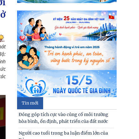
ới
 ở
hát
Bộ:
ính
hức
các
Tin mới
Đóng góp tích cực vào củng cố môi trường
hòa bình, ổn định, phát triển của đất nước
Người cao tuổi trong ba luận điểm lớn của