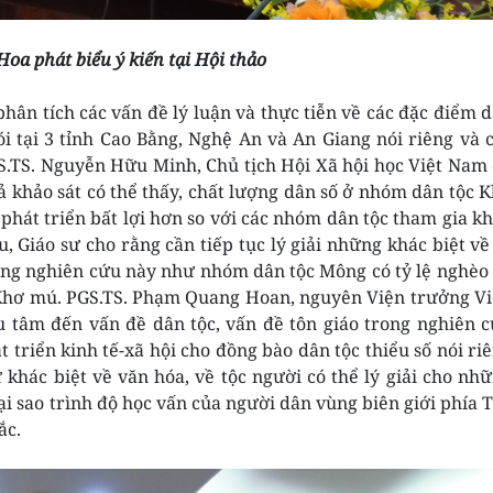
Hoa phát biểu ý kiến tại Hội thảo
ân tích các vấn đề lý luận và thực tiễn về các đặc điểm 
ói tại 3 tỉnh Cao Bằng, Nghệ An và An Giang nói riêng và 
 GS.TS. Nguyễn Hữu Minh, Chủ tịch Hội Xã hội học Việt Nam
uả khảo sát có thể thấy, chất lượng dân số ở nhóm dân tộc 
hát triển bất lợi hơn so với các nhóm dân tộc tham gia k
u, Giáo sư cho rằng cần tiếp tục lý giải những khác biệt về
rong nghiên cứu này như nhóm dân tộc Mông có tỷ lệ nghèo
 Khơ mú. PGS.TS. Phạm Quang Hoan, nguyên Viện trưởng V
 tâm đến vấn đề dân tộc, vấn đề tôn giáo trong nghiên 
 triển kinh tế-xã hội cho đồng bào dân tộc thiểu số nói ri
 khác biệt về văn hóa, về tộc người có thể lý giải cho nh
ại sao trình độ học vấn của người dân vùng biên giới phía 
ắc.