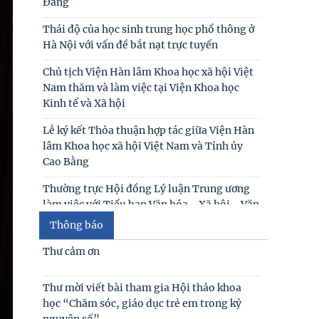
Đảng
Thái độ của học sinh trung học phổ thông ở
Hà Nội với vấn đề bắt nạt trực tuyến
Chủ tịch Viện Hàn lâm Khoa học xã hội Việt
Nam thăm và làm việc tại Viện Khoa học
Kinh tế và Xã hội
Lễ ký kết Thỏa thuận hợp tác giữa Viện Hàn
lâm Khoa học xã hội Việt Nam và Tỉnh ủy
Cao Bằng
Thường trực Hội đồng Lý luận Trung ương
làm việc với Tiểu ban Văn hóa - Xã hội - Văn
học, nghệ
Thông báo
Đảng ủy Viện Hàn lâm Khoa học xã hội Việt
Thư cảm ơn
Nam tổ chức Hội nghị Tập huấn nghiệp vụ
công tác kiểm
Thư mời viết bài tham gia Hội thảo khoa
học “Chăm sóc, giáo dục trẻ em trong kỷ
Lễ ký kết Thỏa thuận hợp tác giữa Viện Hàn
nguyên số”