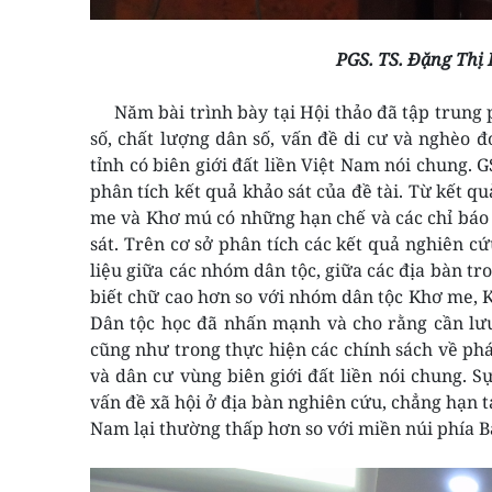
PGS. TS. Đặng Thị 
Năm bài trình bày tại Hội thảo đã tập trung ph
số, chất lượng dân số, vấn đề di cư và nghèo đ
tỉnh có biên giới đất liền Việt Nam nói chung.
phân tích kết quả khảo sát của đề tài. Từ kết q
me và Khơ mú có những hạn chế và các chỉ báo p
sát. Trên cơ sở phân tích các kết quả nghiên cứ
liệu giữa các nhóm dân tộc, giữa các địa bàn t
biết chữ cao hơn so với nhóm dân tộc Khơ me,
Dân tộc học đã nhấn mạnh và cho rằng cần lưu
cũng như trong thực hiện các chính sách về phát
và dân cư vùng biên giới đất liền nói chung. Sự
vấn đề xã hội ở địa bàn nghiên cứu, chẳng hạn t
Nam lại thường thấp hơn so với miền núi phía B