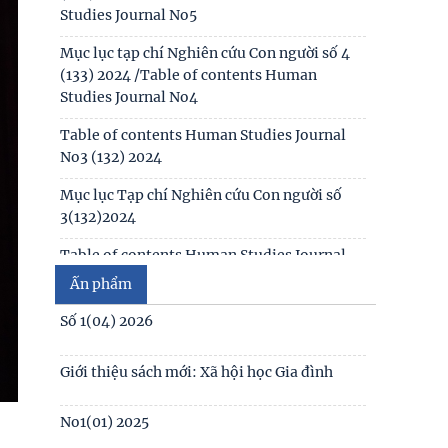
biết chung
Studies Journal No5
Thông báo kết quả kiểm tra điều kiện, tiêu
Mục lục tạp chí Nghiên cứu Con người số 4
chuẩn, văn bằng, chứng chỉ đối với thí sinh
(133) 2024 /Table of contents Human
đăng ký dự
Studies Journal No4
Thông báo 2773/TB-KHXH về Kết quả kiểm
Table of contents Human Studies Journal
tra điều kiện, tiêu chuẩn, văn bằng, chứng
No3 (132) 2024
chỉ đối với thí
Mục lục Tạp chí Nghiên cứu Con người số
3(132)2024
Table of contents Human Studies Journal
No1 (130) 2024
Ấn phẩm
Table of contents Human Studies Journal
Số 1(04) 2026
No2 (131) 2024
Giới thiệu sách mới: Xã hội học Gia đình
Mục lục Tạp chí Nghiên cứu Con người số
2(131) năm 2024
No1(01) 2025
Mục lục Tạp chí Nghiên cứu Con người số