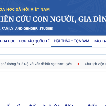
HỘI THẢO – TỌA ĐÀM
KHOA HỌC
HỢP TÁC QUỐC TẾ
ĐÀO TẠ
Nội với vấn đề bắt nạt trực tuyến
Chủ tịch Viện Hàn lâm Khoa họ