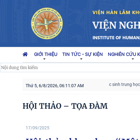
GIỚI THIỆU
TIN TỨC - SỰ KIỆN
NGHIÊN CỨU 
điểm lớn của Đảng
Thái độ của học sinh trung học phổ thông ở Hà 
Thứ 5, 6/8/2026, 06:11:09 AM
HỘI THẢO – TỌA ĐÀM
17/09/2025