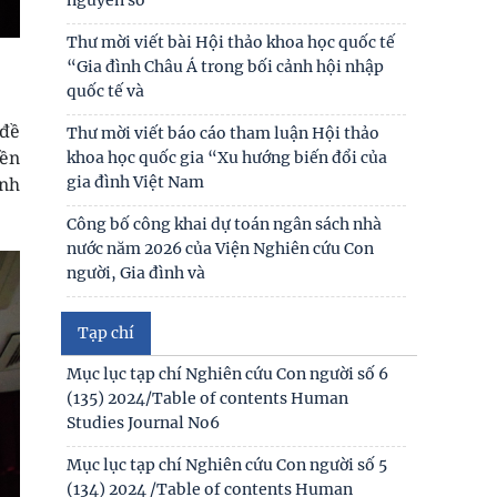
lâm Khoa học xã hội Việt Nam và Tỉnh ủy
Cao Bằng
Thư mời viết bài Hội thảo khoa học quốc tế
“Gia đình Châu Á trong bối cảnh hội nhập
Hội thảo khoa học quốc gia “Danh nhân văn
quốc tế và
hóa Lê Quý Đôn - Di sản và giá trị thời đại”
 đề
Thư mời viết báo cáo tham luận Hội thảo
Cuộc họp triển khai hoạt động nhiệm vụ
iền
khoa học quốc gia “Xu hướng biến đổi của
khoa học và công nghệ cấp tỉnh “Nghiên cứu
gia đình Việt Nam
ính
phát huy giá trị
Công bố công khai dự toán ngân sách nhà
nước năm 2026 của Viện Nghiên cứu Con
người, Gia đình và
Công khai thông tin nhiệm vụ cấp Cơ sở 2025
Tạp chí
Thư mời viết bài hội thảo khoa học thường
Mục lục tạp chí Nghiên cứu Con người số 6
niên về nghiên cứu con người “NÂNG CAO
(135) 2024/Table of contents Human
CHẤT LƯỢNG CUỘC
Studies Journal No6
Thông báo triệu tập thí sinh đủ điều kiện,
Mục lục tạp chí Nghiên cứu Con người số 5
tiêu chuẩn, tham gia sát hạch trình độ hiểu
(134) 2024 /Table of contents Human