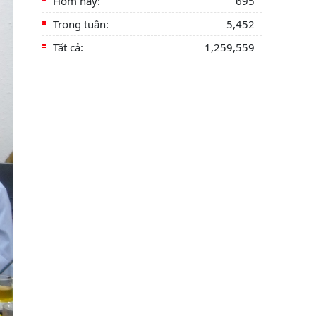
Hôm nay:
695
Trong tuần:
5,452
Tất cả:
1,259,559