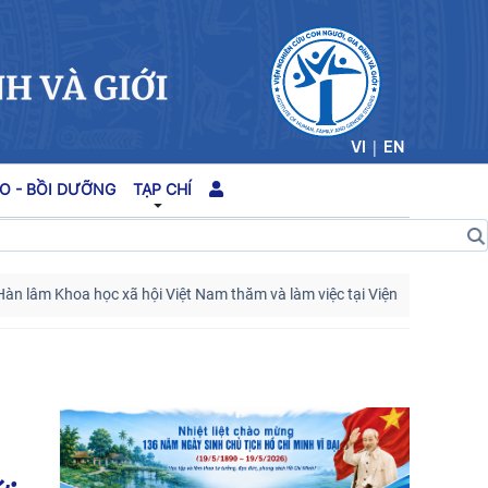
|
VI
EN
O - BỒI DƯỠNG
TẠP CHÍ
c xã hội Việt Nam thăm và làm việc tại Viện Khoa học Kinh tế và Xã hội 