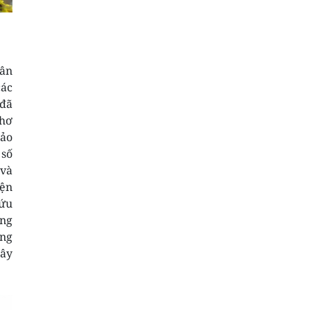
dân
các
 đã
Khơ
hảo
 số
 và
iện
cứu
êng
ững
Tây