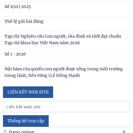
Table of contents Human Studies Journal No. 5 (128) (2023)
Giới thiệu sách mới: Xã hội học Gia đình
Ấn phẩm
No1(01) 2025
Số 3(03) 2025
Số 2(02) 2025
Số 1(01) 2025
Thể lệ gửi bài đăng
Tạp chí Nghiên cứu Con người, Gia đình và Giới đạt chuẩn
Tạp chí khoa học Việt Nam năm 2026
Số 1 -2026