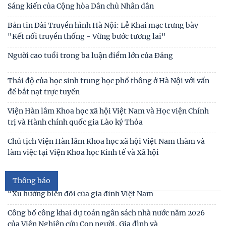
Hội nghị tập huấn chuyên môn nghiệp vụ
Kế hoạch hành động 100 ngày tập trung xử lý các điểm
nghẽn về chuyển đổi số trong các cơ quan Đảng
Tin mới
Đối thoại ICWA – VASS lần thứ 6: Thúc đẩy quan hệ Đối tác
Chiến lược Toàn diện tăng cường Việt Nam
Đóng góp tích cực vào củng cố môi trường hòa bình, ổn
định, phát triển của đất nước
Hội thảo khoa học quốc tế: “Nền kinh tế độc lập, tự chủ:
Sáng kiến của Cộng hòa Dân chủ Nhân dân
Bản tin Đài Truyền hình Hà Nội: Lễ Khai mạc trưng bày
"Kết nối truyền thống - Vững bước tương lai"
Người cao tuổi trong ba luận điểm lớn của Đảng
Thái độ của học sinh trung học phổ thông ở Hà Nội với vấn
đề bắt nạt trực tuyến
Thư cảm ơn