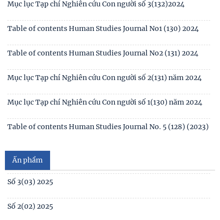
Thông báo kết quả kiểm tra điều kiện, tiêu chuẩn, văn
Mục lục tạp chí Nghiên cứu Con người số 6 (135) 2024/Table
bằng, chứng chỉ đối với thí sinh đăng ký dự
of contents Human Studies Journal No6
Thông báo 2773/TB-KHXH về Kết quả kiểm tra điều kiện,
Mục lục tạp chí Nghiên cứu Con người số 5 (134) 2024 /Table
Tạp chí
tiêu chuẩn, văn bằng, chứng chỉ đối với thí
of contents Human Studies Journal No5
Mục lục tạp chí Nghiên cứu Con người số 4 (133) 2024 /Table
of contents Human Studies Journal No4
Table of contents Human Studies Journal No3 (132) 2024
Mục lục Tạp chí Nghiên cứu Con người số 3(132)2024
Table of contents Human Studies Journal No1 (130) 2024
Table of contents Human Studies Journal No2 (131) 2024
Mục lục Tạp chí Nghiên cứu Con người số 2(131) năm 2024
Mục lục Tạp chí Nghiên cứu Con người số 1(130) năm 2024
Số 1(04) 2026