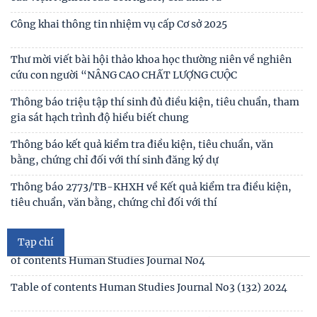
Viện Hàn lâm Khoa học xã hội Việt Nam và Học viện Chính
Thư mời viết bài tham gia Hội thảo khoa học “Chăm sóc,
trị và Hành chính quốc gia Lào ký Thỏa
giáo dục trẻ em trong kỷ nguyên số”
Chủ tịch Viện Hàn lâm Khoa học xã hội Việt Nam thăm và
Thông báo
Thư mời viết bài Hội thảo khoa học quốc tế “Gia đình Châu
làm việc tại Viện Khoa học Kinh tế và Xã hội
Á trong bối cảnh hội nhập quốc tế và
Thư mời viết báo cáo tham luận Hội thảo khoa học quốc gia
“Xu hướng biến đổi của gia đình Việt Nam
Công bố công khai dự toán ngân sách nhà nước năm 2026
của Viện Nghiên cứu Con người, Gia đình và
Công khai thông tin nhiệm vụ cấp Cơ sở 2025
Thư mời viết bài hội thảo khoa học thường niên về nghiên
cứu con người “NÂNG CAO CHẤT LƯỢNG CUỘC
Thông báo triệu tập thí sinh đủ điều kiện, tiêu chuẩn, tham
gia sát hạch trình độ hiểu biết chung