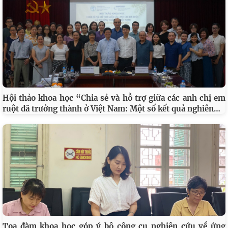
Hội thảo khoa học “Chia sẻ và hỗ trợ giữa các anh chị em
…
ruột đã trưởng thành ở Việt Nam: Một số kết quả nghiên
Toạ đàm khoa học góp ý bộ công cụ nghiên cứu về ứng