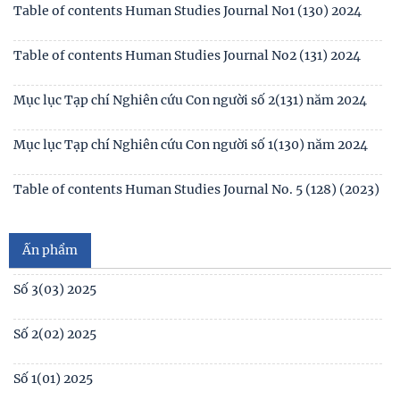
Mục lục Tạp chí Nghiên cứu Con người số 3(132)2024
Table of contents Human Studies Journal No1 (130) 2024
Table of contents Human Studies Journal No2 (131) 2024
Mục lục Tạp chí Nghiên cứu Con người số 2(131) năm 2024
Mục lục Tạp chí Nghiên cứu Con người số 1(130) năm 2024
Số 1(04) 2026
Table of contents Human Studies Journal No. 5 (128) (2023)
Ấn phẩm
Giới thiệu sách mới: Xã hội học Gia đình
No1(01) 2025
Số 3(03) 2025
Số 2(02) 2025