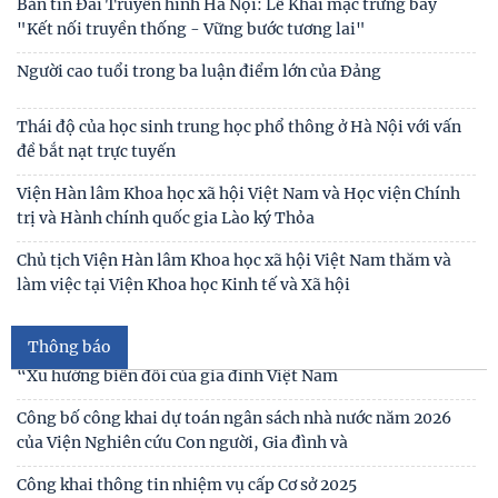
định, phát triển của đất nước
Hội thảo khoa học quốc tế: “Nền kinh tế độc lập, tự chủ:
Sáng kiến của Cộng hòa Dân chủ Nhân dân
Bản tin Đài Truyền hình Hà Nội: Lễ Khai mạc trưng bày
"Kết nối truyền thống - Vững bước tương lai"
Người cao tuổi trong ba luận điểm lớn của Đảng
Thái độ của học sinh trung học phổ thông ở Hà Nội với vấn
đề bắt nạt trực tuyến
Thư cảm ơn
Viện Hàn lâm Khoa học xã hội Việt Nam và Học viện Chính
Thư mời viết bài tham gia Hội thảo khoa học “Chăm sóc,
trị và Hành chính quốc gia Lào ký Thỏa
giáo dục trẻ em trong kỷ nguyên số”
Thông báo
Chủ tịch Viện Hàn lâm Khoa học xã hội Việt Nam thăm và
Thư mời viết bài Hội thảo khoa học quốc tế “Gia đình Châu
làm việc tại Viện Khoa học Kinh tế và Xã hội
Á trong bối cảnh hội nhập quốc tế và
Thư mời viết báo cáo tham luận Hội thảo khoa học quốc gia
“Xu hướng biến đổi của gia đình Việt Nam