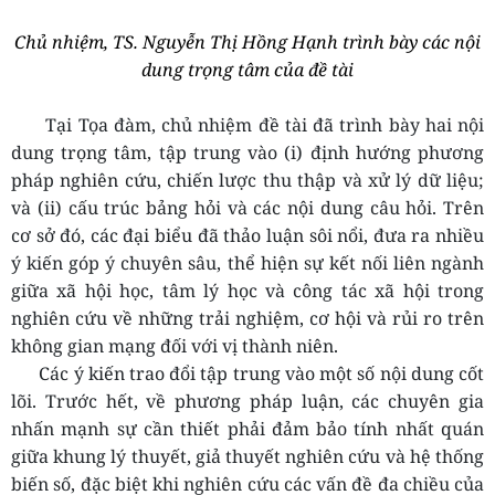
Chủ nhiệm, TS. Nguyễn Thị Hồng Hạnh trình bày các nội
dung trọng tâm của đề tài
Tại T
ọa đàm, chủ nhiệm
đề tài đã trình bày hai nội
dung trọng tâm, tập trung vào (i) định hướng phương
pháp nghiên cứu, chiến lược thu thập và xử lý dữ liệu;
và (ii)
cấu trúc bảng hỏi và
các nội dung câu hỏi. Trên
cơ sở đó, các đại biểu đã thảo luận sôi nổi, đưa ra nhiều
ý kiến góp ý chuyên sâu, thể hiện sự kết nối liên ngành
giữa xã hội học, tâm lý học và công tác xã hội
trong
nghiên cứu về những trải nghiệm, cơ hội và rủi ro trên
không gian mạng đối với vị thành niên.
Các ý kiến trao đổi tập trung vào một số nội dung cốt
lõi. Trước hết, về phương pháp luận, các chuyên gia
nhấn mạnh sự cần thiết phải đảm bảo tính nhất quán
giữa khung lý thuyết, giả thuyết nghiên cứu và hệ thống
biến số, đặc biệt khi
nghiên cứu các vấn đề đa chiều của