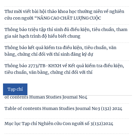
Công bố công khai dự toán ngân sách nhà nước năm 2026
của Viện Nghiên cứu Con người, Gia đình và
Công khai thông tin nhiệm vụ cấp Cơ sở 2025
Thư mời viết bài hội thảo khoa học thường niên về nghiên
cứu con người “NÂNG CAO CHẤT LƯỢNG CUỘC
Thông báo triệu tập thí sinh đủ điều kiện, tiêu chuẩn, tham
gia sát hạch trình độ hiểu biết chung
Mục lục tạp chí Nghiên cứu Con người số 6 (135) 2024/Table
Thông báo kết quả kiểm tra điều kiện, tiêu chuẩn, văn
of contents Human Studies Journal No6
bằng, chứng chỉ đối với thí sinh đăng ký dự
Tạp chí
Mục lục tạp chí Nghiên cứu Con người số 5 (134) 2024 /Table
Thông báo 2773/TB-KHXH về Kết quả kiểm tra điều kiện,
of contents Human Studies Journal No5
tiêu chuẩn, văn bằng, chứng chỉ đối với thí
Mục lục tạp chí Nghiên cứu Con người số 4 (133) 2024 /Table
of contents Human Studies Journal No4
Table of contents Human Studies Journal No3 (132) 2024