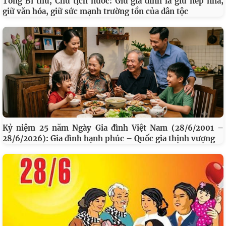
Tổng Bí thư, Chủ tịch nước: Giữ gia đình là giữ nếp nhà,
giữ văn hóa, giữ sức mạnh trường tồn của dân tộc
Kỷ niệm 25 năm Ngày Gia đình Việt Nam (28/6/2001 –
28/6/2026): Gia đình hạnh phúc – Quốc gia thịnh vượng