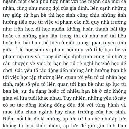
ngành một cách phù hợp nhất với thế mạnh của mỗi cá
nhân, cũng như mong đợi của gia đình. Bên cạnh những
trợ giúp từ bạn bè thì học sinh cũng chịu những ảnh
hưởng tiêu cực từ việc vi phạm các nội quy nhà trường
như trốn học, đi học muộn, không hoàn thành bài tập
hoặc có những gian lận trong thi cử như mở tài liệu
hoặc hỏi bài bạn thể hiện ở mối tương quan tuyến tính
giữa tỉ lệ học sinh vi phạm nội quy với tỉ lệ bạn bè vi
phạm nội quy và trong dữ liệu định tính cũng có những
câu chuyện về việc bị bạn bè rủ rê nghỉ học/bỏ học để
chơi. Các yếu tố tác động đến những ảnh hưởng bạn bè
tới việc học tập thường liên quan tới yếu tố cá nhân học
sinh, một số yếu tố liên quan tới bạn bè như áp lực từ
bạn bè, sự đa dạng hoặc có nhiều bạn bè ở các không
gian và lứa tuổi khác nhau. Tuy nhiên, những yếu tố này
có sự tác động không đồng đều đối với từng hành vi,
mục tiêu chọn ngành hay chọn trường của học sinh.
Điểm nổi bật đó là những áp lực từ bạn bè như áp lực
không bị loại khỏi nhóm, áp lực để giữ gìn tình bạn