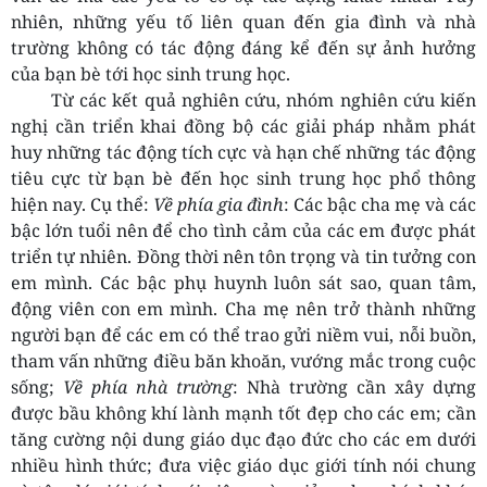
nhiên, những yếu tố liên quan đến gia đình và nhà
trường không có tác động đáng kể đến sự ảnh hưởng
của bạn bè tới học sinh trung học.
Từ các kết quả nghiên cứu, nhóm nghiên cứu kiến
nghị cần triển khai đồng bộ các giải pháp nhằm phát
huy những tác động tích cực và hạn chế những tác động
tiêu cực từ bạn bè đến học sinh trung học phổ thông
hiện nay. Cụ thể:
Về phía gia đình
: Các bậc cha mẹ và các
bậc lớn tuổi nên để cho tình cảm của các em được phát
triển tự nhiên. Đồng thời nên tôn trọng và tin tưởng con
em mình. Các bậc phụ huynh luôn sát sao, quan tâm,
động viên con em mình. Cha mẹ nên trở thành những
người bạn để các em có thể trao gửi niềm vui, nỗi buồn,
tham vấn những điều băn khoăn, vướng mắc trong cuộc
sống;
Về phía nhà trường
: Nhà trường cần xây dựng
được bầu không khí lành mạnh tốt đẹp cho các em; cần
tăng cường nội dung giáo dục đạo đức cho các em dưới
nhiều hình thức; đưa việc giáo dục giới tính nói chung