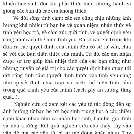
khiến học sinh đôi khi phải thực hiện những hành vi
giống các bạn dù các em không thích.
Về đời sống tình cảm: các em cũng chịu những ảnh
hưởng khá nhiều từ bạn bè về quan niệm, nhận thức về
tình yêu học trò, về cảm xúc giới tính, về quyết định yêu
cũng như cách thể hiện tình yêu. Đa số các em trước khi
đưa ra các quyết định của mình đều có sự tư vấn, chia
sẻ với các bạn thân thiết của mình. Từ đó, các em nhận
được sự trợ giúp khá nhiệt tình của các bạn cũng như
những tư vấn có giá trị cho các quyết định liên quan tới
đời sống tình cảm (quyết định bước vào tình yêu cũng
như quyết định chia tay) và cách thể hiện tình cảm
trong quá trình yêu của mình (cách gây ấn tượng, tặng
quà…).
Nghiên cứu có xem xét các yếu tố tác động đến sự
ảnh hưởng từ bạn bè tới học sinh trung học ở các chiều
cạnh khác nhau như cá nhân học sinh, bạn bè, gia đình
và nhà trường. Kết quả nghiên cứu cho thấy, tùy vào
vấn đề mà các yếu tố có sự tác động khác nhau. Tuy