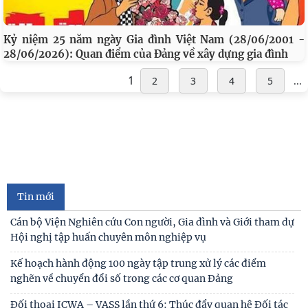
Kỷ niệm 25 năm ngày Gia đình Việt Nam (28/06/2001 -
28/06/2026): Quan điểm của Đảng về xây dựng gia đình
1
2
3
4
5
...
Cán bộ Viện Nghiên cứu Con người, Gia đình và Giới tham dự
Hội nghị tập huấn chuyên môn nghiệp vụ
Kế hoạch hành động 100 ngày tập trung xử lý các điểm
nghẽn về chuyển đổi số trong các cơ quan Đảng
Đối thoại ICWA – VASS lần thứ 6: Thúc đẩy quan hệ Đối tác
Chiến lược Toàn diện tăng cường Việt Nam
Tin mới
Đóng góp tích cực vào củng cố môi trường hòa bình, ổn
định, phát triển của đất nước
Hội thảo khoa học quốc tế: “Nền kinh tế độc lập, tự chủ: