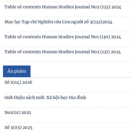
Mục lục Tạp chí Nghiên cứu Con người số 3(132)2024
Table of contents Human Studies Journal No1 (130) 2024
Table of contents Human Studies Journal No2 (131) 2024
Mục lục Tạp chí Nghiên cứu Con người số 2(131) năm 2024
Mục lục Tạp chí Nghiên cứu Con người số 1(130) năm 2024
Số 1(04) 2026
Table of contents Human Studies Journal No. 5 (128) (2023)
Giới thiệu sách mới: Xã hội học Gia đình
No1(01) 2025
Ấn phẩm
Số 3(03) 2025
Số 2(02) 2025