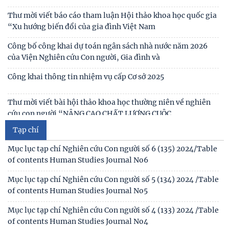
Công khai thông tin nhiệm vụ cấp Cơ sở 2025
Thư mời viết bài hội thảo khoa học thường niên về nghiên
cứu con người “NÂNG CAO CHẤT LƯỢNG CUỘC
Thông báo triệu tập thí sinh đủ điều kiện, tiêu chuẩn, tham
gia sát hạch trình độ hiểu biết chung
Thông báo kết quả kiểm tra điều kiện, tiêu chuẩn, văn
bằng, chứng chỉ đối với thí sinh đăng ký dự
Mục lục tạp chí Nghiên cứu Con người số 6 (135) 2024/Table
of contents Human Studies Journal No6
Thông báo 2773/TB-KHXH về Kết quả kiểm tra điều kiện,
tiêu chuẩn, văn bằng, chứng chỉ đối với thí
Mục lục tạp chí Nghiên cứu Con người số 5 (134) 2024 /Table
of contents Human Studies Journal No5
Tạp chí
Mục lục tạp chí Nghiên cứu Con người số 4 (133) 2024 /Table
of contents Human Studies Journal No4
Table of contents Human Studies Journal No3 (132) 2024