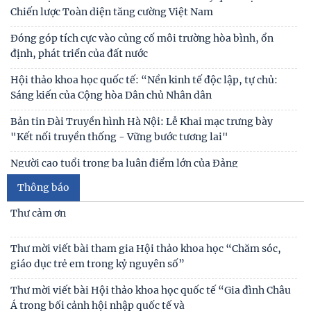
Sáng kiến của Cộng hòa Dân chủ Nhân dân
Bản tin Đài Truyền hình Hà Nội: Lễ Khai mạc trưng bày
"Kết nối truyền thống - Vững bước tương lai"
Người cao tuổi trong ba luận điểm lớn của Đảng
Thái độ của học sinh trung học phổ thông ở Hà Nội với vấn
đề bắt nạt trực tuyến
Thư cảm ơn
Viện Hàn lâm Khoa học xã hội Việt Nam và Học viện Chính
trị và Hành chính quốc gia Lào ký Thỏa
Thư mời viết bài tham gia Hội thảo khoa học “Chăm sóc,
giáo dục trẻ em trong kỷ nguyên số”
Chủ tịch Viện Hàn lâm Khoa học xã hội Việt Nam thăm và
làm việc tại Viện Khoa học Kinh tế và Xã hội
Thư mời viết bài Hội thảo khoa học quốc tế “Gia đình Châu
Á trong bối cảnh hội nhập quốc tế và
Thông báo
Thư mời viết báo cáo tham luận Hội thảo khoa học quốc gia
“Xu hướng biến đổi của gia đình Việt Nam
Công bố công khai dự toán ngân sách nhà nước năm 2026
của Viện Nghiên cứu Con người, Gia đình và