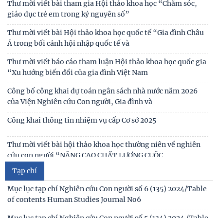
Thư mời viết bài tham gia Hội thảo khoa học “Chăm sóc,
Đôn - Di sản và giá trị thời đại”
giáo dục trẻ em trong kỷ nguyên số”
Cuộc họp triển khai hoạt động nhiệm vụ khoa học và công
Thư mời viết bài Hội thảo khoa học quốc tế “Gia đình Châu
nghệ cấp tỉnh “Nghiên cứu phát huy giá trị
Á trong bối cảnh hội nhập quốc tế và
Thư mời viết báo cáo tham luận Hội thảo khoa học quốc gia
“Xu hướng biến đổi của gia đình Việt Nam
Công bố công khai dự toán ngân sách nhà nước năm 2026
của Viện Nghiên cứu Con người, Gia đình và
Công khai thông tin nhiệm vụ cấp Cơ sở 2025
Thư mời viết bài hội thảo khoa học thường niên về nghiên
cứu con người “NÂNG CAO CHẤT LƯỢNG CUỘC
Tạp chí
Thông báo triệu tập thí sinh đủ điều kiện, tiêu chuẩn, tham
gia sát hạch trình độ hiểu biết chung
Mục lục tạp chí Nghiên cứu Con người số 6 (135) 2024/Table
of contents Human Studies Journal No6
Thông báo kết quả kiểm tra điều kiện, tiêu chuẩn, văn
bằng, chứng chỉ đối với thí sinh đăng ký dự