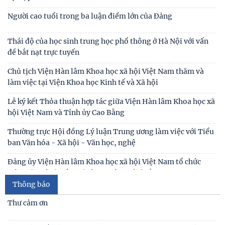
Người cao tuổi trong ba luận điểm lớn của Đảng
Thái độ của học sinh trung học phổ thông ở Hà Nội với vấn
đề bắt nạt trực tuyến
Chủ tịch Viện Hàn lâm Khoa học xã hội Việt Nam thăm và
làm việc tại Viện Khoa học Kinh tế và Xã hội
Lễ ký kết Thỏa thuận hợp tác giữa Viện Hàn lâm Khoa học xã
hội Việt Nam và Tỉnh ủy Cao Bằng
Thường trực Hội đồng Lý luận Trung ương làm việc với Tiểu
ban Văn hóa - Xã hội - Văn học, nghệ
Đảng ủy Viện Hàn lâm Khoa học xã hội Việt Nam tổ chức
Hội nghị Tập huấn nghiệp vụ công tác kiểm
Thông báo
Lễ ký kết Thỏa thuận hợp tác giữa Viện Hàn lâm Khoa học xã
hội Việt Nam và Tỉnh ủy Cao Bằng
Thư cảm ơn
Hội thảo khoa học quốc gia “Danh nhân văn hóa Lê Quý