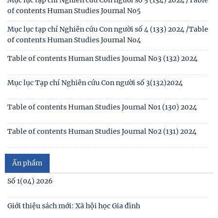
Mục lục tạp chí Nghiên cứu Con người số 5 (134) 2024 /Table
of contents Human Studies Journal No5
Thông báo 2773/TB-KHXH về Kết quả kiểm tra điều kiện,
tiêu chuẩn, văn bằng, chứng chỉ đối với thí
Mục lục tạp chí Nghiên cứu Con người số 4 (133) 2024 /Table
of contents Human Studies Journal No4
Table of contents Human Studies Journal No3 (132) 2024
Mục lục Tạp chí Nghiên cứu Con người số 3(132)2024
Table of contents Human Studies Journal No1 (130) 2024
Table of contents Human Studies Journal No2 (131) 2024
Mục lục Tạp chí Nghiên cứu Con người số 2(131) năm 2024
Ấn phẩm
Mục lục Tạp chí Nghiên cứu Con người số 1(130) năm 2024
Số 1(04) 2026
Table of contents Human Studies Journal No. 5 (128) (2023)
Giới thiệu sách mới: Xã hội học Gia đình