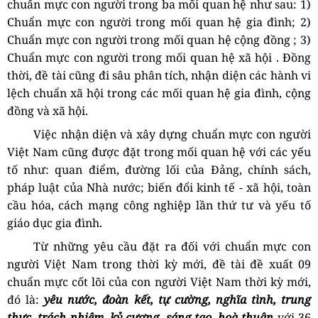
c
huẩn mực con người trong ba mối quan hệ như sau: 1)
Chuẩn mực con người trong mối quan hệ gia đình
; 2)
Chuẩn mực con người trong mối quan hệ cộng đồng
; 3)
Chuẩn mực con người trong mối quan hệ xã hội
. Đồng
thờ
i, đề tài cũng đi sâu phân tích, nhận diện các hành vi
lệch chuẩn xã hội
trong các mối quan hệ gia đình, cộng
đồng và xã hội.
Việc nhận diện và
xây dựng
chuẩn mực con người
Việt Nam cũng được đặt trong mối quan hệ với các yếu
tố như: quan điểm, đường lối của Đảng, chính sách,
pháp luật của Nhà nước; biến đổi kinh tế - xã hội, toàn
cầu hóa, cách mạng công nghiệp lần thứ tư và yếu tố
giáo dục gia đình.
Từ những yêu cầu đặt ra đối với chuẩn mực con
người Việt Nam trong thời kỳ mới, đ
ề tài đề xuất 09
chuẩn mực cốt lõi của con người Việt Nam thời kỳ mới,
đó là:
yêu nước, đoàn kết, tự cường, nghĩa tình, trung
thực, trách nhiệm, kỷ cương, sáng tạo, hoà thuận
với 36