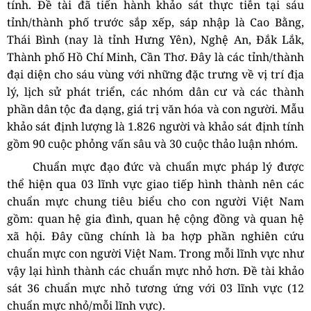
tính. Đề tài đã
tiến hành khảo sát thực tiễn tại sáu
tỉnh/thành phố trước sắp xếp, sáp nhập là Cao Bằng,
Thái Bình (nay là tỉnh Hưng Yên), Nghệ An, Đắk Lắk,
Thành phố Hồ Chí Minh, Cần Thơ. Đây là các tỉnh/thành
đại diện cho sáu vùng với những đặc trưng về vị trí địa
lý, lịch sử phát triển, các nhóm dân cư và các thành
phần dân tộc đa dạng, giá trị văn hóa và con người. Mẫu
khảo sát định lượng là 1.826 người và khảo sát định tính
gồm
90 cuộc phỏng vấn sâu và 30 cuộc thảo luận nhóm.
Chuẩn mực đạo đức và chuẩn mực pháp lý được
thể hiện qua 03 lĩnh vực giao tiếp hình thành nên các
chuẩn mực chung tiêu biểu cho con người Việt Nam
gồm: quan hệ gia đình, quan hệ cộng đồng và quan hệ
xã hội. Đây cũng chính là ba hợp phần nghiên cứu
chuẩn mực con người Việt Nam. Trong mỗi lĩnh vực như
vậy lại hình thành các chuẩn mực nhỏ hơn. Đề tài khảo
sát 36 chuẩn mực nhỏ tương ứng với 03 lĩnh vực (12
chuẩn mực nhỏ/mỗi lĩnh vực).