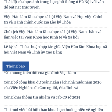
"Kết nối truyền thống - Vững bước tương lai"
Người cao tuổi trong ba luận điểm lớn của Đảng
Thái độ của học sinh trung học phổ thông ở Hà Nội với vấn
đề bắt nạt trực tuyến
Viện Hàn lâm Khoa học xã hội Việt Nam và Học viện Chính
trị và Hành chính quốc gia Lào ký Thỏa
Thư cảm ơn
Chủ tịch Viện Hàn lâm Khoa học xã hội Việt Nam thăm và
làm việc tại Viện Khoa học Kinh tế và Xã hội
Thư mời viết bài tham gia Hội thảo khoa học “Chăm sóc,
giáo dục trẻ em trong kỷ nguyên số”
Lễ ký kết Thỏa thuận hợp tác giữa Viện Hàn lâm Khoa học xã
hội Việt Nam và Tỉnh ủy Cao Bằng
Thư mời viết bài Hội thảo khoa học quốc tế “Gia đình Châu
Á trong bối cảnh hội nhập quốc tế và
Thông báo
Thư mời viết báo cáo tham luận Hội thảo khoa học quốc gia
“Xu hướng biến đổi của gia đình Việt Nam
Công bố công khai dự toán ngân sách nhà nước năm 2026
của Viện Nghiên cứu Con người, Gia đình và