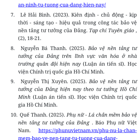
an-ninh-tu-tuong-cua-dang-hien-nay/
7.
Lê Hải Bình. (2023). Kiên định - chủ động - kịp
thời - sáng tạo - hiệu quả trong công tác bảo vệ
nền tảng tư tưởng của Đảng.
Tạp chí Tuyên giáo
,
(2), 18-21.
8.
Nguyễn Bá Thanh. (2025).
Bảo vệ nền tảng tư
tưởng của Đảng trên lĩnh vực văn hóa ở nhà
trường quân đội hiện nay
(Luận án tiến sĩ). Học
viện Chính trị quốc gia Hồ Chí Minh.
9.
Nguyễn Thị Xuyên. (2025).
Bảo vệ nền tảng tư
tưởng của Đảng hiện nay theo tư tưởng Hồ Chí
Minh
(Luận án tiến sĩ). Học viện Chính trị quốc
gia Hồ Chí Minh.
10.
Quế Thanh. (2025).
Phụ nữ - Lá chắn mềm bảo vệ
nền tảng tư tưởng của Đảng
. Báo Phụ nữ Việt
Nam.
https://phunuvietnam.vn/phu-nu-la-chan-
mem-bao-ve-nen-tang-tu-tuong-cua-dang-