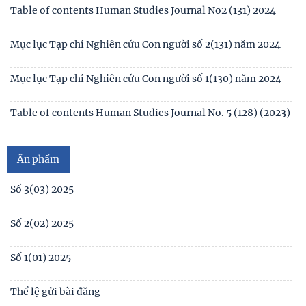
Mục lục Tạp chí Nghiên cứu Con người số 3(132)2024
Table of contents Human Studies Journal No1 (130) 2024
Table of contents Human Studies Journal No2 (131) 2024
Mục lục Tạp chí Nghiên cứu Con người số 2(131) năm 2024
Mục lục Tạp chí Nghiên cứu Con người số 1(130) năm 2024
Số 1(04) 2026
Table of contents Human Studies Journal No. 5 (128) (2023)
Giới thiệu sách mới: Xã hội học Gia đình
No1(01) 2025
Ấn phẩm
Số 3(03) 2025
Số 2(02) 2025