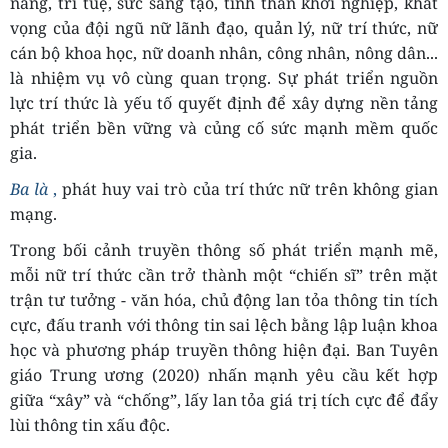
năng, trí tuệ, sức sáng tạo, tinh thần khởi nghiệp, khát
vọng của đội ngũ nữ lãnh đạo, quản lý, nữ trí thức, nữ
cán bộ khoa học, nữ doanh nhân, công nhân, nông dân...
là nhiệm vụ vô cùng quan trọng. Sự phát triển nguồn
lực trí thức là yếu tố quyết định để xây dựng nền tảng
phát triển bền vững và củng cố sức mạnh mềm quốc
gia.
Ba là
,
phát huy vai trò của trí thức nữ trên không gian
mạng.
Trong bối cảnh truyền thông số phát triển mạnh mẽ,
mỗi nữ trí thức cần trở thành một “chiến sĩ” trên mặt
trận tư tưởng - văn hóa, chủ động lan tỏa thông tin tích
cực, đấu tranh với thông tin sai lệch bằng lập luận khoa
học và phương pháp truyền thông hiện đại. Ban Tuyên
giáo Trung ương (2020) nhấn mạnh yêu cầu kết hợp
giữa “xây” và “chống”, lấy lan tỏa giá trị tích cực để đẩy
lùi thông tin xấu độc.