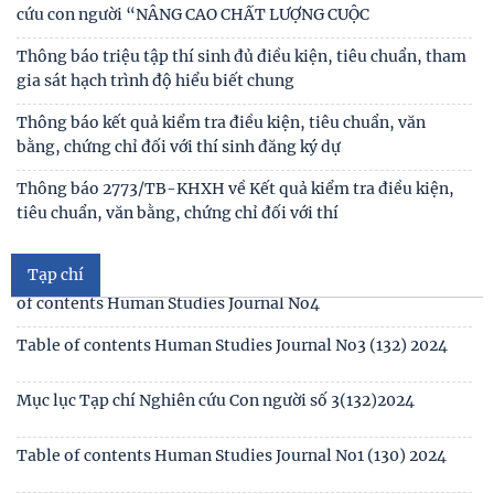
Công khai thông tin nhiệm vụ cấp Cơ sở 2025
Thư mời viết bài hội thảo khoa học thường niên về nghiên
cứu con người “NÂNG CAO CHẤT LƯỢNG CUỘC
Thông báo triệu tập thí sinh đủ điều kiện, tiêu chuẩn, tham
gia sát hạch trình độ hiểu biết chung
Thông báo kết quả kiểm tra điều kiện, tiêu chuẩn, văn
bằng, chứng chỉ đối với thí sinh đăng ký dự
Mục lục tạp chí Nghiên cứu Con người số 6 (135) 2024/Table
of contents Human Studies Journal No6
Thông báo 2773/TB-KHXH về Kết quả kiểm tra điều kiện,
tiêu chuẩn, văn bằng, chứng chỉ đối với thí
Mục lục tạp chí Nghiên cứu Con người số 5 (134) 2024 /Table
of contents Human Studies Journal No5
Tạp chí
Mục lục tạp chí Nghiên cứu Con người số 4 (133) 2024 /Table
of contents Human Studies Journal No4
Table of contents Human Studies Journal No3 (132) 2024