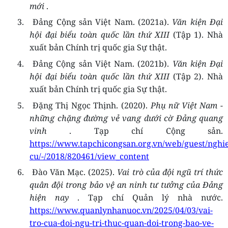
mới
.
3.
Đảng Cộng sản Việt Nam. (2021a).
Văn kiện Đại
hội đại biểu toàn quốc lần thứ XIII
(Tập 1). Nhà
xuất bản Chính trị quốc gia Sự thật.
4.
Đảng Cộng sản Việt Nam. (2021b).
Văn kiện Đại
hội đại biểu toàn quốc lần thứ XIII
(Tập 2). Nhà
xuất bản Chính trị quốc gia Sự thật.
5.
Đặng Thị Ngọc Thịnh. (2020).
Phụ nữ Việt Nam -
những chặng đường vẻ vang dưới cờ Đảng quang
vinh
. Tạp chí Cộng sản.
https://www.tapchicongsan.org.vn/web/guest/nghi
cu/-/2018/820461/view_content
6.
Đào Văn Mạc. (2025).
Vai trò của đội ngũ trí thức
quân đội trong bảo vệ an ninh tư tưởng của Đảng
hiện nay
. Tạp chí Quản lý nhà nước.
https://www.quanlynhanuoc.vn/2025/04/03/vai-
tro-cua-doi-ngu-tri-thuc-quan-doi-trong-bao-ve-