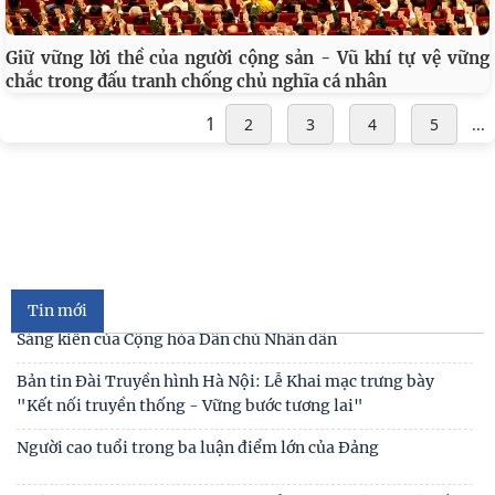
Giữ vững lời thề của người cộng sản - Vũ khí tự vệ vững
chắc trong đấu tranh chống chủ nghĩa cá nhân
1
2
3
4
5
...
Kế hoạch hành động 100 ngày tập trung xử lý các điểm
nghẽn về chuyển đổi số trong các cơ quan Đảng
Đối thoại ICWA – VASS lần thứ 6: Thúc đẩy quan hệ Đối tác
Chiến lược Toàn diện tăng cường Việt Nam
Đóng góp tích cực vào củng cố môi trường hòa bình, ổn
định, phát triển của đất nước
Tin mới
Hội thảo khoa học quốc tế: “Nền kinh tế độc lập, tự chủ:
Sáng kiến của Cộng hòa Dân chủ Nhân dân
Bản tin Đài Truyền hình Hà Nội: Lễ Khai mạc trưng bày