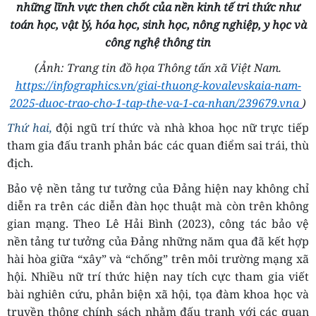
những lĩnh vực then chốt của nền kinh tế tri thức như
toán học, vật lý, hóa học, sinh học, nông nghiệp, y học và
công nghệ thông tin
(Ảnh: Trang tin đồ họa Thông tấn xã Việt Nam.
https://infographics.vn/giai-thuong-kovalevskaia-nam-
2025-duoc-trao-cho-1-tap-the-va-1-ca-nhan/239679.vna
)
Thứ hai,
đội ngũ trí thức và nhà khoa học nữ trực tiếp
tham gia đấu tranh phản bác các quan điểm sai trái, thù
địch.
Bảo vệ nền tảng tư tưởng của Đảng hiện nay không chỉ
diễn ra trên các diễn đàn học thuật mà còn trên không
gian mạng. Theo Lê Hải Bình (2023), công tác bảo vệ
nền tảng tư tưởng của Đảng những năm qua đã kết hợp
hài hòa giữa “xây” và “chống” trên môi trường mạng xã
hội. Nhiều nữ trí thức hiện nay tích cực tham gia viết
bài nghiên cứu, phản biện xã hội, tọa đàm khoa học và
truyền thông chính sách nhằm đấu tranh với các quan