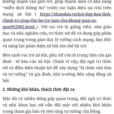
hướng mạnh vào giới trẻ, giúp thanh niên có khả năng
“miễn dịch thông tin” trước các luận điệu sai trái trên
mạng xã hội (
https://nhandan.vn/boi-dap-ban-linh-
chinh-tri-giup-the-he-tre-lam-chu-khong-gian-so-
post952902.html
). Với vai trò là giảng viên, nhà giáo
dục và nhà nghiên cứu, trí thức nữ đã và đang góp phần
quan trọng trong giáo dục lý tưởng cách mạng, đạo đức
và năng lực phản biện xã hội cho thế hệ trẻ.
Bên cạnh vai trò xã hội, phụ nữ còn là trung tâm của gia
đình - tế bào của xã hội. Chính vì vậy, đội ngũ trí thức
nữ có điều kiện thuận lợi để xây dựng “lá chắn văn hóa
và tư tưởng” từ gia đình, nhà trường đến cộng đồng xã
hội.
2. Những khó khăn, thách thức đặt ra
Mặc dù có nhiều đóng góp quan trọng, đội ngũ trí thức
và nhà khoa học nữ vẫn đối mặt với nhiều khó khăn
trong tham gia bảo vệ nền tảng tư tưởng của Đảng.