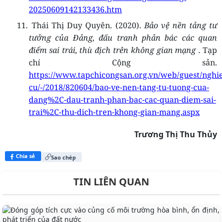
20250609142133436.htm
11.
Thái Thị Duy Quyên. (2020).
Bảo vệ nền tảng tư
tưởng của Đảng, đấu tranh phản bác các quan
điểm sai trái, thù địch trên không gian mạng
. Tạp
chí Cộng sản.
https://www.tapchicongsan.org.vn/web/guest/nghi
cu/-/2018/820604/bao-ve-nen-tang-tu-tuong-cua-
dang%2C-dau-tranh-phan-bac-cac-quan-diem-sai-
trai%2C-thu-dich-tren-khong-gian-mang.aspx
Trương Thị Thu Thủy
Chia sẻ
Sao chép
TIN LIÊN QUAN