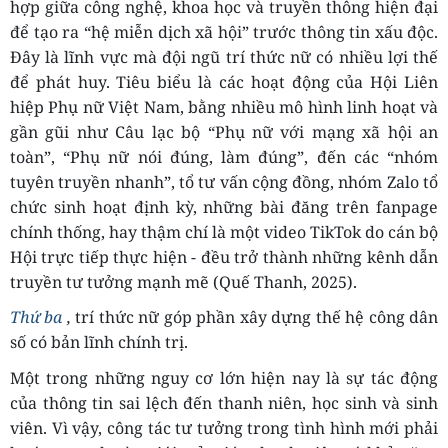
hợp giữa công nghệ, khoa học và truyền thông hiện đại
để tạo ra “hệ miễn dịch xã hội” trước thông tin xấu độc.
Đây là lĩnh vực mà đội ngũ trí thức nữ có nhiều lợi thế
để phát huy. Tiêu biểu là các hoạt động của Hội Liên
hiệp Phụ nữ Việt Nam, bằng nhiều mô hình linh hoạt và
gần gũi như Câu lạc bộ “Phụ nữ với mạng xã hội an
toàn”, “Phụ nữ nói đúng, làm đúng”, đến các “nhóm
tuyên truyền nhanh”, tổ tư vấn cộng đồng, nhóm Zalo tổ
chức sinh hoạt định kỳ, những bài đăng trên fanpage
chính thống, hay thậm chí là một video TikTok do cán bộ
Hội trực tiếp thực hiện - đều trở thành những kênh dẫn
truyền tư tưởng mạnh mẽ (Quế Thanh, 2025).
Thứ ba
,
trí thức nữ góp phần xây dựng thế hệ công dân
số có bản lĩnh chính trị.
Một trong những nguy cơ lớn hiện nay là sự tác động
của thông tin sai lệch đến thanh niên, học sinh và sinh
viên. Vì vậy, công tác tư tưởng trong tình hình mới phải