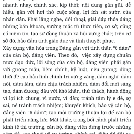
nhanh nhạy, chính xác, kịp thời; nội dung gần gũi, dễ
hiểu, gắn với hơi thở cuộc sống, lợi ích sát sườn của
nhân dân. Phải lắng nghe, đối thoại, giải đáp thỏa đáng
những băn khoăn, vướng mắc từ thực tiễn, cơ sở; củng
cố niềm tin, tạo sự đồng thuận xã hội vững chắc; trên cơ
sở đó, bảo đảm tính giáo dục và tính thuyết phục.
Xây dựng văn hóa trong Đảng gắn với tinh thần “6 dám”
của cán bộ, đảng viên. Theo đó, việc xây dựng chuẩn
mực đạo đức, lối sống của cán bộ, đảng viên phải gắn
với gương mẫu, liêm chính, kỷ luật, nêu gương; đồng
thời đề cao bản lĩnh chính trị vững vàng, dám nghĩ, dám
nói, dám làm, dám chịu trách nhiệm, dám đổi mới sáng
tạo, dám đương đầu với khó khăn, thử thách, hành động
vì lợi ích chung, vì nước, vì dân; tránh tâm lý e dè, sợ
sai, né tránh trách nhiệm; khuyến khích, bảo vệ cán bộ,
đảng viên “6 dám”; tạo môi trường thuận lợi để cán bộ
phát triển năng lực. Mặt khác, trong bối cảnh phát triển
kinh tế thị trường, cán bộ, đảng viên đứng trước những