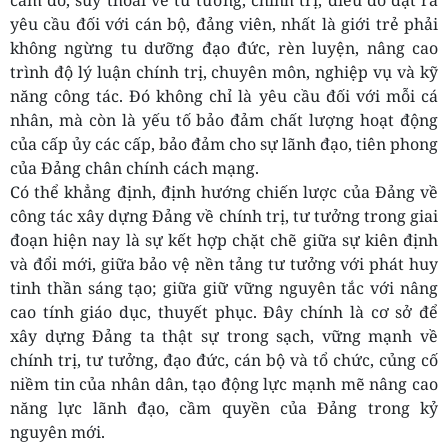
cám dỗ, suy thoái về tư tưởng, chính trị, điều đó đặt ra
yêu cầu đối với cán bộ, đảng viên, nhất là giới trẻ phải
không ngừng tu dưỡng đạo đức, rèn luyện, nâng cao
trình độ lý luận chính trị, chuyên môn, nghiệp vụ và kỹ
năng công tác. Đó không chỉ là yêu cầu đối với mỗi cá
nhân, mà còn là yếu tố bảo đảm chất lượng hoạt động
của cấp ủy các cấp, bảo đảm cho sự lãnh đạo, tiên phong
của Đảng chân chính cách mạng.
Có thể khẳng định, định hướng chiến lược của Đảng về
công tác xây dựng Đảng về chính trị, tư tưởng trong giai
đoạn hiện nay là sự kết hợp chặt chẽ giữa sự kiên định
và đổi mới, giữa bảo vệ nền tảng tư tưởng với phát huy
tinh thần sáng tạo; giữa giữ vững nguyên tắc với nâng
cao tính giáo dục, thuyết phục. Đây chính là cơ sở để
xây dựng Đảng ta thật sự trong sạch, vững mạnh về
chính trị, tư tưởng, đạo đức, cán bộ và tổ chức, củng cố
niềm tin của nhân dân, tạo động lực mạnh mẽ nâng cao
năng lực lãnh đạo, cầm quyền của Đảng trong kỷ
nguyên mới.