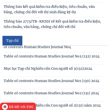
Công khai thông tin nhiệm vụ cấp Cơ sở 2025
Thư mời viết bài hội thảo khoa học thường niên về nghiên
cứu con người “NÂNG CAO CHẤT LƯỢNG CUỘC
Thông báo triệu tập thí sinh đủ điều kiện, tiêu chuẩn, tham
gia sát hạch trình độ hiểu biết chung
Thông báo kết quả kiểm tra điều kiện, tiêu chuẩn, văn
bằng, chứng chỉ đối với thí sinh đăng ký dự
Mục lục tạp chí Nghiên cứu Con người số 6 (135) 2024/Table
of contents Human Studies Journal No6
Thông báo 2773/TB-KHXH về Kết quả kiểm tra điều kiện,
tiêu chuẩn, văn bằng, chứng chỉ đối với thí
Mục lục tạp chí Nghiên cứu Con người số 5 (134) 2024 /Table
of contents Human Studies Journal No5
Tạp chí
Mục lục tạp chí Nghiên cứu Con người số 4 (133) 2024 /Table
of contents Human Studies Journal No4
Table of contents Human Studies Journal No3 (132) 2024
Đã kết nối EMC