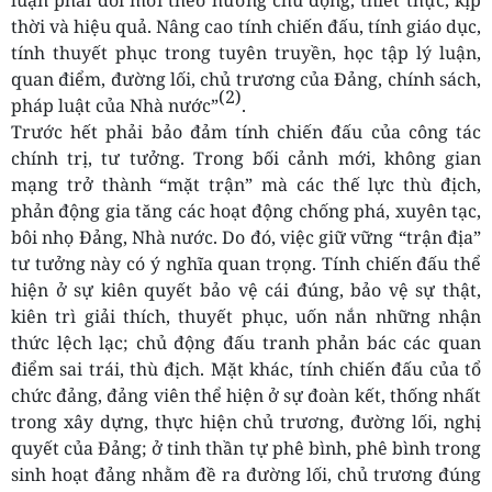
luận phải đổi mới theo hướng chủ động, thiết thực, kịp
thời và hiệu quả. Nâng cao tính chiến đấu, tính giáo dục,
tính thuyết phục trong tuyên truyền, học tập lý luận,
quan điểm, đường lối, chủ trương của Đảng, chính sách,
(2)
pháp luật của Nhà nước”
.
Trước hết phải bảo đảm tính chiến đấu của công tác
chính trị, tư tưởng. Trong bối cảnh mới, không gian
mạng trở thành “mặt trận” mà các thế lực thù địch,
phản động gia tăng các hoạt động chống phá, xuyên tạc,
bôi nhọ Đảng, Nhà nước. Do đó, việc giữ vững “trận địa”
tư tưởng này có ý nghĩa quan trọng. Tính chiến đấu thể
hiện ở sự kiên quyết bảo vệ cái đúng, bảo vệ sự thật,
kiên trì giải thích, thuyết phục, uốn nắn những nhận
thức lệch lạc; chủ động đấu tranh phản bác các quan
điểm sai trái, thù địch. Mặt khác, tính chiến đấu của tổ
chức đảng, đảng viên thể hiện ở sự đoàn kết, thống nhất
trong xây dựng, thực hiện chủ trương, đường lối, nghị
quyết của Đảng; ở tinh thần tự phê bình, phê bình trong
sinh hoạt đảng nhằm đề ra đường lối, chủ trương đúng