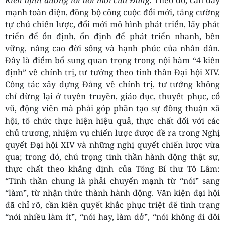
Kiên định đường lối đổi mới của Đảng.
Theo đó, cần đẩy
mạnh toàn diện, đồng bộ công cuộc đổi mới, tăng cường
tự chủ chiến lược, đổi mới mô hình phát triển, lấy phát
triển để ổn định, ổn định để phát triển nhanh, bền
vững, nâng cao đời sống và hạnh phúc của nhân dân.
Đây là điểm bổ sung quan trọng trong nội hàm “4 kiên
định” về chính trị, tư tưởng theo tinh thần Đại hội XIV.
Công tác xây dựng Đảng về chính trị, tư tưởng không
chỉ dừng lại ở tuyên truyền, giáo dục, thuyết phục, cổ
vũ, động viên mà phải góp phần tạo sự đồng thuận xã
hội, tổ chức thực hiện hiệu quả, thực chất đối với các
chủ trương, nhiệm vụ chiến lược được đề ra trong Nghị
quyết Đại hội XIV và những nghị quyết chiến lược vừa
qua; trong đó, chú trọng tinh thần hành động thật sự,
thực chất theo khẳng định của Tổng Bí thư Tô Lâm:
“Tinh thần chung là phải chuyển mạnh từ “nói” sang
“làm”, từ nhận thức thành hành động. Văn kiện đại hội
đã chỉ rõ, cần kiên quyết khắc phục triệt để tình trạng
“nói nhiều làm ít”, “nói hay, làm dở”, “nói không đi đôi