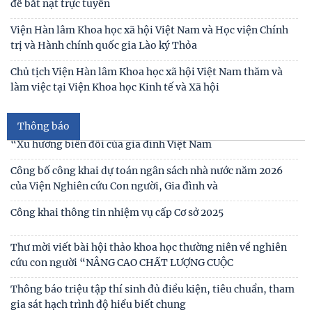
Sáng kiến của Cộng hòa Dân chủ Nhân dân
Bản tin Đài Truyền hình Hà Nội: Lễ Khai mạc trưng bày
"Kết nối truyền thống - Vững bước tương lai"
Người cao tuổi trong ba luận điểm lớn của Đảng
Thái độ của học sinh trung học phổ thông ở Hà Nội với vấn
đề bắt nạt trực tuyến
Thư cảm ơn
Viện Hàn lâm Khoa học xã hội Việt Nam và Học viện Chính
trị và Hành chính quốc gia Lào ký Thỏa
Thư mời viết bài tham gia Hội thảo khoa học “Chăm sóc,
giáo dục trẻ em trong kỷ nguyên số”
Chủ tịch Viện Hàn lâm Khoa học xã hội Việt Nam thăm và
làm việc tại Viện Khoa học Kinh tế và Xã hội
Thư mời viết bài Hội thảo khoa học quốc tế “Gia đình Châu
Á trong bối cảnh hội nhập quốc tế và
Thông báo
Thư mời viết báo cáo tham luận Hội thảo khoa học quốc gia
“Xu hướng biến đổi của gia đình Việt Nam
Công bố công khai dự toán ngân sách nhà nước năm 2026
của Viện Nghiên cứu Con người, Gia đình và