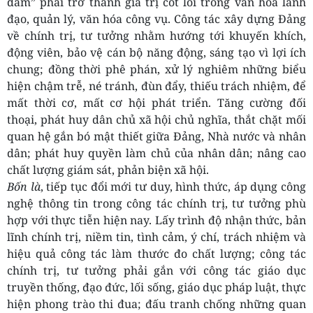
dám” phải trở thành giá trị cốt lõi trong văn hóa lãnh
đạo, quản lý, văn hóa công vụ. Công tác xây dựng Đảng
về chính trị, tư tưởng nhằm hướng tới khuyến khích,
động viên, bảo vệ cán bộ năng động, sáng tạo vì lợi ích
chung; đồng thời phê phán, xử lý nghiêm những biểu
hiện chậm trễ, né tránh, đùn đẩy, thiếu trách nhiệm, để
mất thời cơ, mất cơ hội phát triển. Tăng cường đối
thoại, phát huy dân chủ xã hội chủ nghĩa, thắt chặt mối
quan hệ gắn bó mật thiết giữa Đảng, Nhà nước và nhân
dân; phát huy quyền làm chủ của nhân dân; nâng cao
chất lượng giám sát, phản biện xã hội.
Bốn là
, tiếp tục đổi mới tư duy, hình thức, áp dụng công
nghệ thông tin trong công tác chính trị, tư tưởng phù
hợp với thực tiễn hiện nay. Lấy trình độ nhận thức, bản
lĩnh chính trị, niềm tin, tình cảm, ý chí, trách nhiệm và
hiệu quả công tác làm thước đo chất lượng; công tác
chính trị, tư tưởng phải gắn với công tác giáo dục
truyền thống, đạo đức, lối sống, giáo dục pháp luật, thực
hiện phong trào thi đua; đấu tranh chống những quan