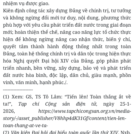
nhiệm vụ được giao.
Kiên định công tác xây dựng Đảng về chính trị, tư tưởng
và không ngừng đổi mới tư duy, nội dung, phương thức
phù hợp với yêu cầu phát triển đất nước trong giai đoạn
mới; hoàn thiện thể chế, nâng cao năng lực tổ chức thực
hiện để không ngừng nâng cao nhận thức, biến ý chí,
quyết tâm thành hành động thống nhất trong toàn
Đảng, toàn hệ thống chính trị và dân tộc trong hiện thực
hóa Nghị quyết Đại hội XIV của Đảng, góp phần phát
triển nhanh, bền vững, xây dựng, bảo vệ và phát triển
đất nước hòa bình, độc lập, dân chủ, giàu mạnh, phồn
vinh, văn minh, hạnh phúc./.
--------------------
(1) Xem: GS, TS Tô Lâm: “Tiến lên! Toàn thắng ắt về
ta!”,
Tạp chí Cộng sản điện tử
, ngày 25-1-
2026,
https://www.tapchicongsan.org.vn/media-
story/-/asset_publisher/V8hhp4dK31Gf/content/tien-len-
toan-thang-at-ve-ta-
(2)
Văn kiện Đại hội đại biểu toàn quốc lần thứ XIV
, Nxb.