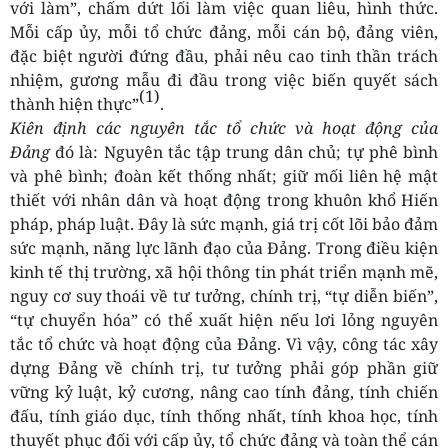
với làm”, chấm dứt lối làm việc quan liêu, hình thức.
Mỗi cấp ủy, mỗi tổ chức đảng, mỗi cán bộ, đảng viên,
đặc biệt người đứng đầu, phải nêu cao tinh thần trách
nhiệm, gương mẫu đi đầu trong việc biến quyết sách
(1)
thành hiện thực”
.
Kiên định các nguyên tắc tổ chức và hoạt động của
Đảng
đó là: Nguyên tắc tập trung dân chủ; tự phê bình
và phê bình; đoàn kết thống nhất; giữ mối liên hệ mật
thiết với nhân dân và hoạt động trong khuôn khổ Hiến
pháp, pháp luật. Đây là sức mạnh, giá trị cốt lõi bảo đảm
sức mạnh, năng lực lãnh đạo của Đảng. Trong điều kiện
kinh tế thị trường, xã hội thông tin phát triển mạnh mẽ,
nguy cơ suy thoái về tư tưởng, chính trị, “tự diễn biến”,
“tự chuyển hóa” có thể xuất hiện nếu lơi lỏng nguyên
tắc tổ chức và hoạt động của Đảng. Vì vậy, công tác xây
dựng Đảng về chính trị, tư tưởng phải góp phần giữ
vững kỷ luật, kỷ cương, nâng cao tính đảng, tính chiến
đấu, tính giáo dục, tính thống nhất, tính khoa học, tính
thuyết phục đối với cấp ủy, tổ chức đảng và toàn thể cán