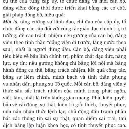
cụ thể của từng cấp ủy, tổ chức đảng và mỗi cán bộ,
đảng viên; đồng thời được triển khai bằng các cơ chế,
giải pháp đồng bộ, hiệu quả:
Một là
, tăng cường sự lãnh đạo, chỉ đạo của cấp ủy, tổ
chức đảng các cấp đối với công tác giáo dục chính trị, tư
tưởng; đề cao trách nhiệm nêu gương của cán bộ, đảng
viên theo tinh thần “đảng viên đi trước, làng nước theo
sau”, nhất là người đứng đầu. Cán bộ, đảng viên phải
tiêu biểu về bản lĩnh chính trị, phẩm chất đạo đức, năng
lực, uy tín; nêu gương không chỉ bằng lời nói mà bằng
hành động cụ thể, bằng trách nhiệm, kết quả công tác,
bằng sự liêm chính, minh bạch và tinh thần phụng
vụ nhân dân, phụng sự Tổ quốc. Mỗi cán bộ, đảng viên ý
thức sâu sắc trách nhiệm của mình trong phát ngôn,
viết, làm, nhất là trên không gian mạng. Phải kiên quyết
bảo vệ cái đúng, sự thật, kiên trì giải thích, thuyết phục,
uốn nắn nhận thức lệch lạc; chủ động đấu tranh phản
bác các thông tin sai sự thật, quan điểm sai trái, thù
địch bằng lập luận khoa học, có tính thuyết phục cao.