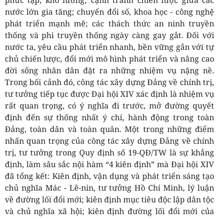
phức tạp, khó lường; cạnh tranh chiến lược giữa các
nước lớn gia tăng; chuyển đổi số, khoa học - công nghệ
phát triển mạnh mẽ; các thách thức an ninh truyền
thống và phi truyền thống ngày càng gay gắt. Đối với
nước ta, yêu cầu phát triển nhanh, bền vững gắn với tự
chủ chiến lược, đổi mới mô hình phát triển và nâng cao
đời sống nhân dân đặt ra những nhiệm vụ nặng nề.
Trong bối cảnh đó, công tác xây dựng Đảng về chính trị,
tư tưởng tiếp tục được Đại hội XIV xác định là nhiệm vụ
rất quan trọng, có ý nghĩa đi trước, mở đường quyết
định đến sự thống nhất ý chí, hành động trong toàn
Đảng, toàn dân và toàn quân. Một trong những điểm
nhấn quan trọng của công tác xây dựng Đảng về chính
trị, tư tưởng trong Quy định số 19-QĐ/TW là sự khẳng
định, làm sâu sắc nội hàm “4 kiên định” mà Đại hội XIV
đã tổng kết: Kiên định, vận dụng và phát triển sáng tạo
chủ nghĩa Mác - Lê-nin, tư tưởng Hồ Chí Minh, lý luận
về đường lối đổi mới; kiên định mục tiêu độc lập dân tộc
và chủ nghĩa xã hội; kiên định đường lối đổi mới của