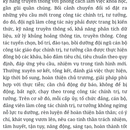
kỹ năng truyền thông với phong cách làm việc khoa học,
gần gũi quần chúng. Bối cảnh chuyển đổi số đặt ra
những yêu cầu mới trong công tác chính trị, tư tưởng,
do đó, đội ngũ làm công tác này phải được trang bị kiến
thức, kỹ năng truyền thông số, khả năng phân tích dữ
liệu, xử lý khủng hoảng thông tin, truyền thông. Công
tác tuyển chọn, bố trí, đào tạo, bồi dưỡng đội ngũ cán bộ
công tác giáo dục chính trị, tư tưởng cần được thực hiện
đồng bộ các khâu, bảo đảm tiêu chí, tiêu chuẩn theo quy
định, đáp ứng yêu cầu, nhiệm vụ trong tình hình mới.
Thường xuyên sơ kết, tổng kết, đánh giá việc thực hiện,
kịp thời bổ sung, hoàn thiện chủ trương, giải pháp phù
hợp với thực tiễn; cần chủ động dự báo, không để bị
động, bất ngờ, chạy theo trong công tác chính trị, tư
tưởng. Trên cơ sở đó, mỗi cấp ủy, tổ chức đảng, cán bộ,
đảng viên làm công tác chính trị, tư tưởng không ngừng
nỗ lực tu dưỡng, rèn luyện để hoàn thiện bản thân; có ý
chí, khát vọng vươn lên, nêu cao tinh thần trách nhiệm,
tâm huyết, tận tụy, năng động, sáng tạo, hoàn thành tốt