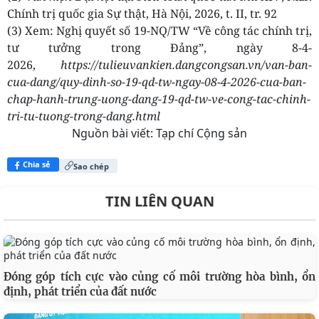
Chính trị quốc gia Sự thật, Hà Nội, 2026, t. II, tr. 92
(3) Xem: Nghị quyết số 19-NQ/TW “Về công tác chính trị,
tư tưởng trong Đảng”, ngày 8-4-
2026,
https://tulieuvankien.dangcongsan.vn/van-ban-
cua-dang/quy-dinh-so-19-qd-tw-ngay-08-4-2026-cua-ban-
chap-hanh-trung-uong-dang-19-qd-tw-ve-cong-tac-chinh-
tri-tu-tuong-trong-dang.html
Nguồn bài viết:
Tạp chí Cộng sản
Chia sẻ
Sao chép
TIN LIÊN QUAN
Đóng góp tích cực vào củng cố môi trường hòa bình, ổn
định, phát triển của đất nước