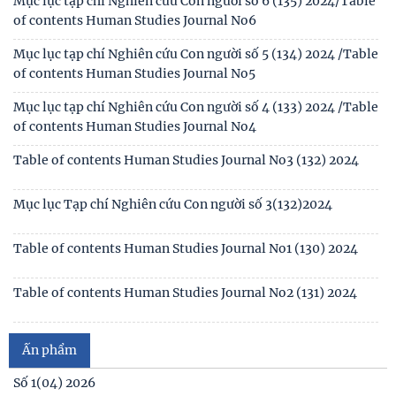
Mục lục tạp chí Nghiên cứu Con người số 6 (135) 2024/Table
of contents Human Studies Journal No6
Thông báo kết quả kiểm tra điều kiện, tiêu chuẩn, văn
bằng, chứng chỉ đối với thí sinh đăng ký dự
Mục lục tạp chí Nghiên cứu Con người số 5 (134) 2024 /Table
of contents Human Studies Journal No5
Thông báo 2773/TB-KHXH về Kết quả kiểm tra điều kiện,
tiêu chuẩn, văn bằng, chứng chỉ đối với thí
Mục lục tạp chí Nghiên cứu Con người số 4 (133) 2024 /Table
of contents Human Studies Journal No4
Table of contents Human Studies Journal No3 (132) 2024
Mục lục Tạp chí Nghiên cứu Con người số 3(132)2024
Table of contents Human Studies Journal No1 (130) 2024
Table of contents Human Studies Journal No2 (131) 2024
Mục lục Tạp chí Nghiên cứu Con người số 2(131) năm 2024
Ấn phẩm
Mục lục Tạp chí Nghiên cứu Con người số 1(130) năm 2024
Số 1(04) 2026