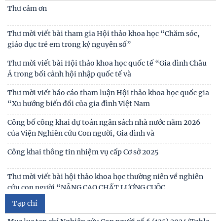
đề bắt nạt trực tuyến
Thư cảm ơn
Viện Hàn lâm Khoa học xã hội Việt Nam và Học viện Chính
Thư mời viết bài tham gia Hội thảo khoa học “Chăm sóc,
trị và Hành chính quốc gia Lào ký Thỏa
giáo dục trẻ em trong kỷ nguyên số”
Chủ tịch Viện Hàn lâm Khoa học xã hội Việt Nam thăm và
Thư mời viết bài Hội thảo khoa học quốc tế “Gia đình Châu
làm việc tại Viện Khoa học Kinh tế và Xã hội
Á trong bối cảnh hội nhập quốc tế và
Thư mời viết báo cáo tham luận Hội thảo khoa học quốc gia
“Xu hướng biến đổi của gia đình Việt Nam
Công bố công khai dự toán ngân sách nhà nước năm 2026
của Viện Nghiên cứu Con người, Gia đình và
Công khai thông tin nhiệm vụ cấp Cơ sở 2025
Thư mời viết bài hội thảo khoa học thường niên về nghiên
cứu con người “NÂNG CAO CHẤT LƯỢNG CUỘC
Tạp chí
Thông báo triệu tập thí sinh đủ điều kiện, tiêu chuẩn, tham
gia sát hạch trình độ hiểu biết chung