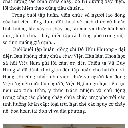
chất lượng các bình chữa cháy; bố trí đường dây điện,
lối thoát hiểm theo đúng tiêu chuẩn…
Trong buổi tập huấn, viên chức và người lao động
của hai viện cũng được đối thoại về cách thức xử lí các
tình huống khi xảy ra cháy nổ, tai nạn và thực hành sử
dụng bình chữa cháy, diễn tập cách ứng phó trong một
số tình huống giả định…
Cuối buổi tập huấn, đồng chí Đỗ Hữu Phương - đại
diện Ban Phòng cháy chữa cháy Viện Hàn lâm Khoa học
xã hội Việt Nam gửi lời cảm ơn đến Thiếu tá Vũ Duy
Hưng vì đã dành thời gian đến tập huấn cho hai đơn vị.
Đồng chí cũng nhắc nhở viên chức và người lao động
Viện Nghiên cứu Con người, Viện Ngôn ngữ học tiếp tục
nêu cao tinh thần, ý thức trách nhiệm và chủ động
trong công tác phòng cháy chữa cháy, ứng phó với các
tình huống khẩn cấp; loại trừ, hạn chế các nguy cơ cháy
nổ, hỏa hoạn tại đơn vị và địa phương.