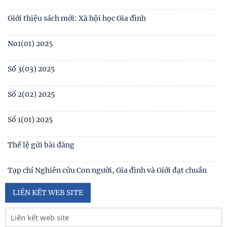
Table of contents Human Studies Journal No. 5 (128) (2023)
Giới thiệu sách mới: Xã hội học Gia đình
No1(01) 2025
Số 3(03) 2025
Số 2(02) 2025
Số 1(01) 2025
Thể lệ gửi bài đăng
Tạp chí Nghiên cứu Con người, Gia đình và Giới đạt chuẩn
Tạp chí khoa học Việt Nam năm 2026
LIÊN KẾT WEB SITE
Số 1 -2026
Nội hàm của quyền con người được sống trong môi trường