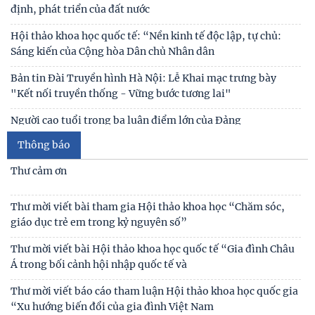
Đối thoại ICWA – VASS lần thứ 6: Thúc đẩy quan hệ Đối tác
Chiến lược Toàn diện tăng cường Việt Nam
Đóng góp tích cực vào củng cố môi trường hòa bình, ổn
định, phát triển của đất nước
Hội thảo khoa học quốc tế: “Nền kinh tế độc lập, tự chủ:
Sáng kiến của Cộng hòa Dân chủ Nhân dân
Bản tin Đài Truyền hình Hà Nội: Lễ Khai mạc trưng bày
"Kết nối truyền thống - Vững bước tương lai"
Người cao tuổi trong ba luận điểm lớn của Đảng
Thông báo
Thái độ của học sinh trung học phổ thông ở Hà Nội với vấn
đề bắt nạt trực tuyến
Thư cảm ơn
Viện Hàn lâm Khoa học xã hội Việt Nam và Học viện Chính
Thư mời viết bài tham gia Hội thảo khoa học “Chăm sóc,
trị và Hành chính quốc gia Lào ký Thỏa
giáo dục trẻ em trong kỷ nguyên số”
Chủ tịch Viện Hàn lâm Khoa học xã hội Việt Nam thăm và
Thư mời viết bài Hội thảo khoa học quốc tế “Gia đình Châu