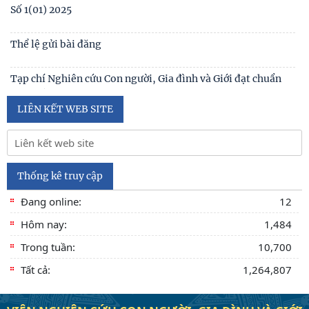
Số 3(03) 2025
Số 2(02) 2025
Số 1(01) 2025
Thể lệ gửi bài đăng
Tạp chí Nghiên cứu Con người, Gia đình và Giới đạt chuẩn
Tạp chí khoa học Việt Nam năm 2026
LIÊN KẾT WEB SITE
Số 1 -2026
Nội hàm của quyền con người được sống trong môi trường
trong lành, bền vững (Lê Hồng Hạnh
Thống kê truy cập
Đang online:
12
Hôm nay:
1,484
Trong tuần:
10,700