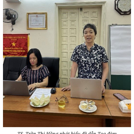
TS. Trần Thị Hồng
phát biểu đề dẫn Toạ đàm