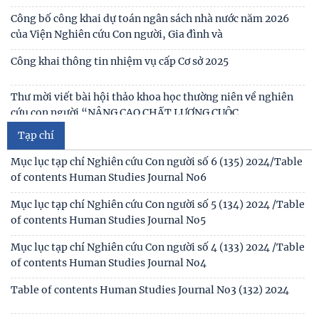
làm việc tại Viện Khoa học Kinh tế và Xã hội
Á trong bối cảnh hội nhập quốc tế và
Thư mời viết báo cáo tham luận Hội thảo khoa học quốc gia
“Xu hướng biến đổi của gia đình Việt Nam
Công bố công khai dự toán ngân sách nhà nước năm 2026
của Viện Nghiên cứu Con người, Gia đình và
Công khai thông tin nhiệm vụ cấp Cơ sở 2025
Thư mời viết bài hội thảo khoa học thường niên về nghiên
cứu con người “NÂNG CAO CHẤT LƯỢNG CUỘC
Tạp chí
Thông báo triệu tập thí sinh đủ điều kiện, tiêu chuẩn, tham
gia sát hạch trình độ hiểu biết chung
Mục lục tạp chí Nghiên cứu Con người số 6 (135) 2024/Table
of contents Human Studies Journal No6
Thông báo kết quả kiểm tra điều kiện, tiêu chuẩn, văn
bằng, chứng chỉ đối với thí sinh đăng ký dự
Mục lục tạp chí Nghiên cứu Con người số 5 (134) 2024 /Table
of contents Human Studies Journal No5
Thông báo 2773/TB-KHXH về Kết quả kiểm tra điều kiện,
tiêu chuẩn, văn bằng, chứng chỉ đối với thí
Mục lục tạp chí Nghiên cứu Con người số 4 (133) 2024 /Table