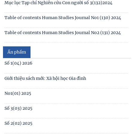
of contents Human Studies Journal No4
Table of contents Human Studies Journal No3 (132) 2024
Mục lục Tạp chí Nghiên cứu Con người số 3(132)2024
Table of contents Human Studies Journal No1 (130) 2024
Table of contents Human Studies Journal No2 (131) 2024
Mục lục Tạp chí Nghiên cứu Con người số 2(131) năm 2024
Ấn phẩm
Mục lục Tạp chí Nghiên cứu Con người số 1(130) năm 2024
Số 1(04) 2026
Table of contents Human Studies Journal No. 5 (128) (2023)
Giới thiệu sách mới: Xã hội học Gia đình
No1(01) 2025