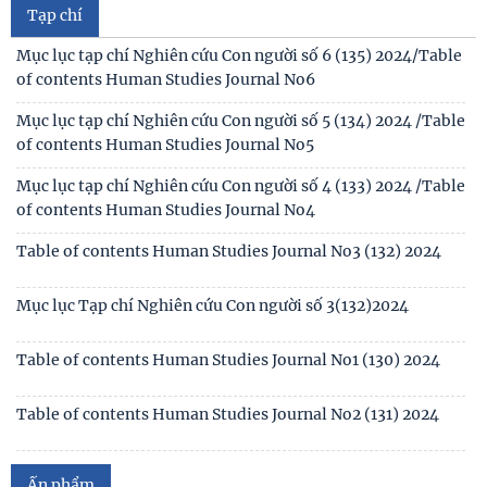
Tạp chí
Thông báo triệu tập thí sinh đủ điều kiện, tiêu chuẩn, tham
gia sát hạch trình độ hiểu biết chung
Mục lục tạp chí Nghiên cứu Con người số 6 (135) 2024/Table
of contents Human Studies Journal No6
Thông báo kết quả kiểm tra điều kiện, tiêu chuẩn, văn
bằng, chứng chỉ đối với thí sinh đăng ký dự
Mục lục tạp chí Nghiên cứu Con người số 5 (134) 2024 /Table
of contents Human Studies Journal No5
Thông báo 2773/TB-KHXH về Kết quả kiểm tra điều kiện,
tiêu chuẩn, văn bằng, chứng chỉ đối với thí
Mục lục tạp chí Nghiên cứu Con người số 4 (133) 2024 /Table
of contents Human Studies Journal No4
Table of contents Human Studies Journal No3 (132) 2024
Mục lục Tạp chí Nghiên cứu Con người số 3(132)2024
Table of contents Human Studies Journal No1 (130) 2024
Table of contents Human Studies Journal No2 (131) 2024
Mục lục Tạp chí Nghiên cứu Con người số 2(131) năm 2024
Ấn phẩm