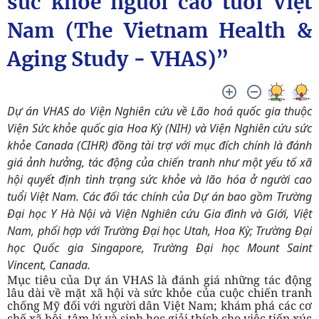
sức khỏe người cao tuổi Việt
Nam (The Vietnam Health &
Aging Study - VHAS)”
Dự án VHAS do Viện Nghiên cứu về Lão hoá quốc gia thuộc
Viện Sức khỏe quốc gia Hoa Kỳ (NIH) và Viện Nghiên cứu sức
khỏe Canada (CIHR) đồng tài trợ với mục đích chính là đánh
giá ảnh hưởng, tác động của chiến tranh như một yếu tố xã
hội quyết định tình trạng sức khỏe và lão hóa ở người cao
tuổi Việt Nam. Các đối tác chính của Dự án bao gồm Trường
Đại học Y Hà Nội và Viện Nghiên cứu Gia đình và Giới, Việt
Nam, phối hợp với Trường Đại học Utah, Hoa Kỳ; Trường Đại
học Quốc gia Singapore, Trường Đại học Mount Saint
Vincent, Canada.
Mục tiêu của Dự án VHAS là đánh giá những tác động
lâu dài về mặt xã hội và sức khỏe của cuộc chiến tranh
chống Mỹ đối với người dân Việt Nam; khám phá các cơ
chế xã hội, tâm lý và sinh học giải thích cho việc tiếp xúc