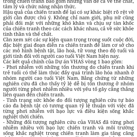
trong chiến tranh bao gồm những vấn đề cả về thể chất,
tâm lý và chức năng nhận thức.
Hậu quả của chiến tranh để lại có sự khác biệt rõ rệt về
giới cần được chú ý. Không chỉ nam giới, phụ nữ cũng
phải đối mặt với những khó khăn và chịu sự tàn khốc
của chiến tranh theo các cách khác nhau, cả về sức khỏe
tinh thần và thể chất.
Cần xem xét các sự kiện quan trọng trong suốt cuộc đời,
đặc biệt giai đoạn diễn ra chiến tranh để làm cơ sở cho
các mô hình bệnh tật, lão hoá, tử vong theo độ tuổi và
giới tính đối với người cao tuổi Việt Nam hiện nay.
Các kết quả chính của Dự án VHAS vòng 1 bao gồm:
- Phơi nhiễm với những tổn thương do chiến tranh khi
trẻ tuổi có thể làm thúc đẩy quá trình lão hóa nhanh ở
nhóm người cao tuổi Việt Nam. Bằng chứng từ những
nghiên cứu đã cho thấy tỷ lệ dễ bị tổn thương ở nhóm
người từng phơi nhiễm nhiều với yếu tố gây căng thẳng
liên quan đến chiến tranh.
- Tình trạng sức khỏe do đối tượng nghiên cứu tự báo
cáo đa bệnh tật có tương quan tỷ lệ thuận với việc đã
từng phơi nhiễm với bạo lực và điều kiện sống khắc
nghiệt thời chiến.
- Những đối tượng nghiên cứu của VHAS đã từng phơi
nhiễm nhiều với bạo lực chiến tranh và môi trường
sống khắc nghiệt trong chiến tranh làm gia tăng căng