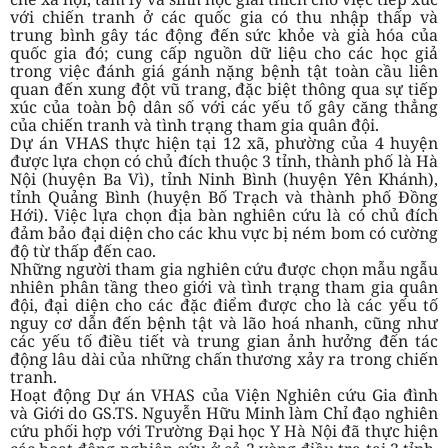
với chiến tranh ở các quốc gia có thu nhập thấp và
trung bình gây tác động đến sức khỏe và già hóa của
quốc gia đó; cung cấp nguồn dữ liệu cho các học giả
trong việc đánh giá gánh nặng bệnh tật toàn cầu liên
quan đến xung đột vũ trang, đặc biệt thông qua sự tiếp
xúc của toàn bộ dân số với các yếu tố gây căng thẳng
của chiến tranh và tình trạng tham gia quân đội.
Dự án VHAS thực hiện tại 12 xã, phường của 4 huyện
được lựa chọn có chủ đích thuộc 3 tỉnh, thành phố là Hà
Nội (huyện Ba Vì), tỉnh Ninh Bình (huyện Yên Khánh),
tỉnh Quảng Bình (huyện Bố Trạch và thành phố Đồng
Hới). Việc lựa chọn địa bàn nghiên cứu là có chủ đích
đảm bảo đại diện cho các khu vực bị ném bom có cường
độ từ thấp đến cao.
Những người tham gia nghiên cứu được chọn mẫu ngẫu
nhiên phân tầng theo giới và tình trạng tham gia quân
đội, đại diện cho các đặc điểm được cho là các yếu tố
nguy cơ dẫn đến bệnh tật và lão hoá nhanh, cũng như
các yếu tố điều tiết và trung gian ảnh hưởng đến tác
động lâu dài của những chấn thương xảy ra trong chiến
tranh.
Hoạt động Dự án VHAS của Viện Nghiên cứu Gia đình
và Giới do GS.TS. Nguyễn Hữu Minh làm Chỉ đạo nghiên
cứu phối hợp với Trường Đại học Y Hà Nội đã thực hiện