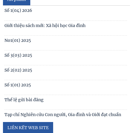
Mục lục Tạp chí Nghiên cứu Con người số 1(130) năm 2024
Số 1(04) 2026
Table of contents Human Studies Journal No. 5 (128) (2023)
Giới thiệu sách mới: Xã hội học Gia đình
No1(01) 2025
Số 3(03) 2025
Số 2(02) 2025
Số 1(01) 2025
Thể lệ gửi bài đăng
Tạp chí Nghiên cứu Con người, Gia đình và Giới đạt chuẩn
Tạp chí khoa học Việt Nam năm 2026
LIÊN KẾT WEB SITE
Số 1 -2026