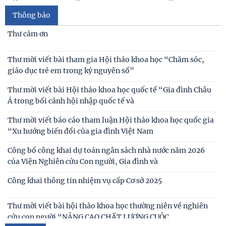
Thông báo
Thái độ của học sinh trung học phổ thông ở Hà Nội với vấn
đề bắt nạt trực tuyến
Thư cảm ơn
Viện Hàn lâm Khoa học xã hội Việt Nam và Học viện Chính
Thư mời viết bài tham gia Hội thảo khoa học “Chăm sóc,
trị và Hành chính quốc gia Lào ký Thỏa
giáo dục trẻ em trong kỷ nguyên số”
Chủ tịch Viện Hàn lâm Khoa học xã hội Việt Nam thăm và
Thư mời viết bài Hội thảo khoa học quốc tế “Gia đình Châu
làm việc tại Viện Khoa học Kinh tế và Xã hội
Á trong bối cảnh hội nhập quốc tế và
Thư mời viết báo cáo tham luận Hội thảo khoa học quốc gia
“Xu hướng biến đổi của gia đình Việt Nam
Công bố công khai dự toán ngân sách nhà nước năm 2026
của Viện Nghiên cứu Con người, Gia đình và
Công khai thông tin nhiệm vụ cấp Cơ sở 2025
Thư mời viết bài hội thảo khoa học thường niên về nghiên
cứu con người “NÂNG CAO CHẤT LƯỢNG CUỘC