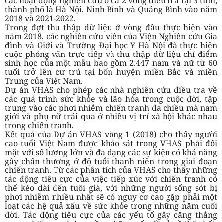
các hoạt động nghiên cứu ở cả 2 vòng điều tra tại 3 tỉnh,
thành phố là Hà Nội, Ninh Bình và Quảng Bình vào năm
2018 và 2021-2022.
Trong đợt thu thập dữ liệu ở vòng đầu thực hiện vào
năm 2018, các nghiên cứu viên của Viện Nghiên cứu Gia
đình và Giới và Trường Đại học Y Hà Nội đã thực hiện
cuộc phỏng vấn trực tiếp và thu thập dữ liệu chỉ điểm
sinh học của một mẫu bao gồm 2.447 nam và nữ từ 60
tuổi trở lên cư trú tại bốn huyện miền Bắc và miền
Trung của Việt Nam.
Dự án VHAS cho phép các nhà nghiên cứu điều tra về
các quá trình sức khỏe và lão hóa trong cuộc đời, tập
trung vào các phơi nhiễm chiến tranh đa chiều mà nam
giới và phụ nữ trải qua ở nhiều vị trí xã hội khác nhau
trong chiến tranh.
Kết quả của Dự án VHAS vòng 1 (2018) cho thấy người
cao tuổi Việt Nam được khảo sát trong VHAS phải đối
mặt với số lượng lớn và đa dạng các sự kiện có khả năng
gây chấn thương ở độ tuổi thanh niên trong giai đoạn
chiến tranh. Từ các phân tích của VHAS cho thấy những
tác động tiêu cực của việc tiếp xúc với chiến tranh có
thể kéo dài đến tuổi già, với những người sống sót bị
phơi nhiễm nhiều nhất sẽ có nguy cơ cao gặp phải một
loạt các hệ quả xấu về sức khỏe trong những năm cuối
đời. Tác động tiêu cực của các yếu tố gây căng thẳng