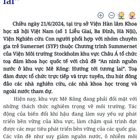
lai”
Chiều ngày 21/6/2024, tại trụ sở Viện Hàn lâm Khoa
học xã hội Việt Nam (số 1 Liễu Giai, Ba Đình, Hà Nội),
Viện Nghiên cứu Con người phối hợp với nhóm chuyên
gia trẻ Sumernet (SYP) thuộc Chương trình Summernet
của Viện Môi trường Stockholm khu vực Châu Á tổ chức
toạ đàm khoa học quốc tế với chủ đề “An ninh nguồn
nước ở khu vực Mê Kông: Hướng tới tương lai”. Toạ
đàm được tổ chức trực tiếp và trực tuyến, thu hút đông
đảo các nhà nghiên cứu, các nhà khoa học trong và
ngoài nước tham dự.
Hiện nay, khu vực Mê Kông đang phải đối mặt với
những thách thức nghiêm trọng về môi trường. Tác
động của biến đổi khí hậu đang làm suy yếu sự phát
triển bền vững của khu vực, làm chậm quá trình đạt
được các mục tiêu phát triển bền vững của các quốc gia.
Các vấn đề như suy giảm nguồn nước, ô nhiễm môi