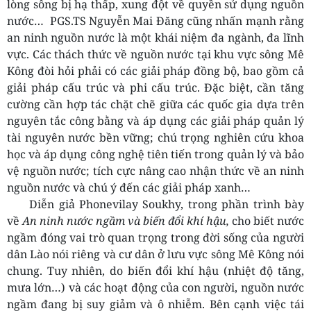
lòng sông bị hạ thấp, xung đột về quyền sử dụng nguồn
nước… PGS.TS Nguyễn Mai Đăng cũng nhấn mạnh rằng
an ninh nguồn nước là một khái niệm đa ngành, đa lĩnh
vực. Các thách thức về nguồn nước tại khu vực sông Mê
Kông đòi hỏi phải có các giải pháp đồng bộ, bao gồm cả
giải pháp cấu trúc và phi cấu trúc. Đặc biệt, cần tăng
cường cần hợp tác chặt chẽ giữa các quốc gia dựa trên
nguyên tắc công bằng và áp dụng các giải pháp quản lý
tài nguyên nước bền vững; chú trọng nghiên cứu khoa
học và áp dụng công nghệ tiên tiến trong quản lý và bảo
vệ nguồn nước; tích cực nâng cao nhận thức về an ninh
nguồn nước và chú ý đến các giải pháp xanh…
Diễn giả Phonevilay Soukhy, trong phần trình bày
về
An ninh nước ngầm và biến đổi khí hậu,
cho biết nước
ngầm đóng vai trò quan trọng trong đời sống của người
dân Lào nói riêng và cư dân ở lưu vực sông Mê Kông nói
chung. Tuy nhiên, do biến đổi khí hậu (nhiệt độ tăng,
mưa lớn…) và các hoạt động của con người, nguồn nước
ngầm đang bị suy giảm và ô nhiễm. Bên cạnh việc tái