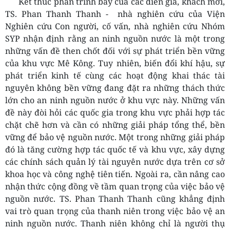
Kết thúc phần trình bày của các diễn giả, khách mời,
TS. Phan Thanh Thanh - nhà nghiên cứu của Viện
Nghiên cứu Con người, cố vấn, nhà nghiên cứu Nhóm
SYP nhận định rằng an ninh nguồn nước là một trong
những vấn đề then chốt đối với sự phát triển bền vững
của khu vực Mê Kông. Tuy nhiên, biến đổi khí hậu, sự
phát triển kinh tế cùng các hoạt động khai thác tài
nguyên không bền vững đang đặt ra những thách thức
lớn cho an ninh nguồn nước ở khu vực này. Những vấn
đề này đòi hỏi các quốc gia trong khu vực phải hợp tác
chặt chẽ hơn và cần có những giải pháp tổng thể, bền
vững để bảo vệ nguồn nước. Một trong những giải pháp
đó là tăng cường hợp tác quốc tế và khu vực, xây dựng
các chính sách quản lý tài nguyên nước dựa trên cơ sở
khoa học và công nghệ tiên tiến. Ngoài ra, cần nâng cao
nhận thức cộng đồng về tầm quan trọng của việc bảo vệ
nguồn nước. TS. Phan Thanh Thanh cũng khẳng định
vai trò quan trọng của thanh niên trong việc bảo vệ an
ninh nguồn nước. Thanh niên không chỉ là người thụ