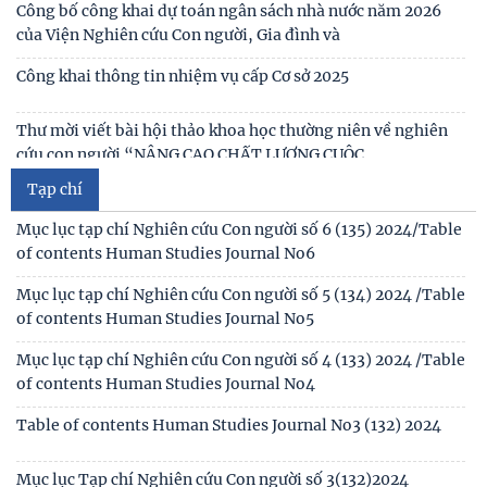
Thư mời viết bài tham gia Hội thảo khoa học “Chăm sóc,
trị và Hành chính quốc gia Lào ký Thỏa
giáo dục trẻ em trong kỷ nguyên số”
Chủ tịch Viện Hàn lâm Khoa học xã hội Việt Nam thăm và
Thư mời viết bài Hội thảo khoa học quốc tế “Gia đình Châu
làm việc tại Viện Khoa học Kinh tế và Xã hội
Á trong bối cảnh hội nhập quốc tế và
Thư mời viết báo cáo tham luận Hội thảo khoa học quốc gia
“Xu hướng biến đổi của gia đình Việt Nam
Công bố công khai dự toán ngân sách nhà nước năm 2026
của Viện Nghiên cứu Con người, Gia đình và
Công khai thông tin nhiệm vụ cấp Cơ sở 2025
Thư mời viết bài hội thảo khoa học thường niên về nghiên
cứu con người “NÂNG CAO CHẤT LƯỢNG CUỘC
Tạp chí
Thông báo triệu tập thí sinh đủ điều kiện, tiêu chuẩn, tham
gia sát hạch trình độ hiểu biết chung
Mục lục tạp chí Nghiên cứu Con người số 6 (135) 2024/Table
of contents Human Studies Journal No6
Thông báo kết quả kiểm tra điều kiện, tiêu chuẩn, văn
bằng, chứng chỉ đối với thí sinh đăng ký dự