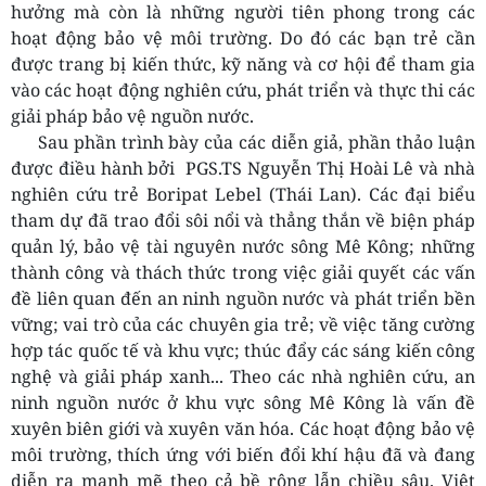
hưởng mà còn là những người tiên phong trong các
hoạt động bảo vệ môi trường. Do đó các bạn trẻ cần
được trang bị kiến thức, kỹ năng và cơ hội để tham gia
vào các hoạt động nghiên cứu, phát triển và thực thi các
giải pháp bảo vệ nguồn nước.
Sau phần trình bày của các diễn giả, phần thảo luận
được điều hành bởi PGS.TS Nguyễn Thị Hoài Lê và nhà
nghiên cứu trẻ Boripat Lebel (Thái Lan). Các đại biểu
tham dự đã trao đổi sôi nổi và thẳng thắn về biện pháp
quản lý, bảo vệ tài nguyên nước sông Mê Kông; những
thành công và thách thức trong việc giải quyết các vấn
đề liên quan đến an ninh nguồn nước và phát triển bền
vững; vai trò của các chuyên gia trẻ; về việc tăng cường
hợp tác quốc tế và khu vực; thúc đẩy các sáng kiến công
nghệ và giải pháp xanh... Theo các nhà nghiên cứu, an
ninh nguồn nước ở khu vực sông Mê Kông là vấn đề
xuyên biên giới và xuyên văn hóa. Các hoạt động bảo vệ
môi trường, thích ứng với biến đổi khí hậu đã và đang
diễn ra mạnh mẽ theo cả bề rộng lẫn chiều sâu. Việt