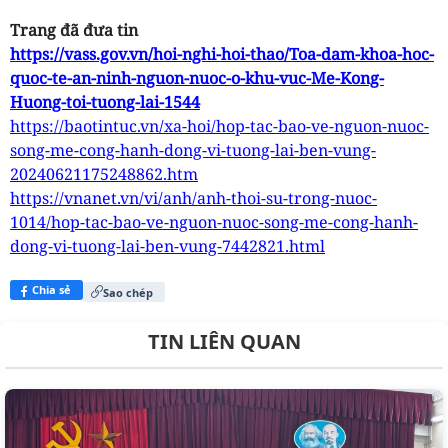
Trang đã đưa tin
https://vass.gov.vn/hoi-nghi-hoi-thao/Toa-dam-khoa-hoc-
quoc-te-an-ninh-nguon-nuoc-o-khu-vuc-Me-Kong-
Huong-toi-tuong-lai-1544
https://baotintuc.vn/xa-hoi/hop-tac-bao-ve-nguon-nuoc-
song-me-cong-hanh-dong-vi-tuong-lai-ben-vung-
20240621175248862.htm
https://vnanet.vn/vi/anh/anh-thoi-su-trong-nuoc-
1014/hop-tac-bao-ve-nguon-nuoc-song-me-cong-hanh-
dong-vi-tuong-lai-ben-vung-7442821.html
Chia sẻ
Sao chép
TIN LIÊN QUAN