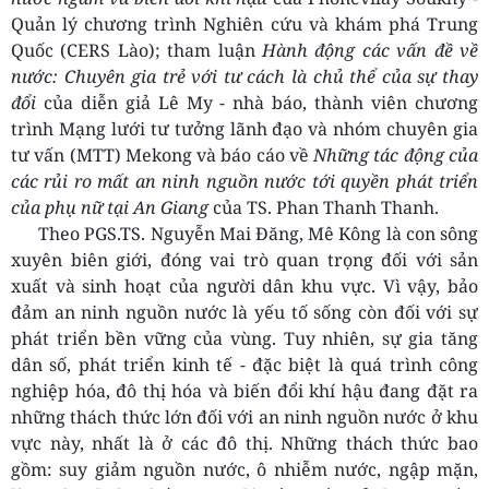
Quản lý chương trình Nghiên cứu và khám phá Trung
Quốc (CERS Lào); tham luận
Hành động các vấn đề về
nước: Chuyên gia trẻ với tư cách là chủ thể của sự thay
đổi
của diễn giả Lê My - nhà báo, thành viên chương
trình Mạng lưới tư tưởng lãnh đạo và nhóm chuyên gia
tư vấn (MTT) Mekong và báo cáo về
Những tác động của
các rủi ro mất an ninh nguồn nước tới quyền phát triển
của phụ nữ tại An Giang
của TS. Phan Thanh Thanh.
Theo PGS.TS. Nguyễn Mai Đăng, Mê Kông là con sông
xuyên biên giới, đóng vai trò quan trọng đối với sản
xuất và sinh hoạt của người dân khu vực. Vì vậy, bảo
đảm an ninh nguồn nước là yếu tố sống còn đối với sự
phát triển bền vững của vùng. Tuy nhiên, sự gia tăng
dân số, phát triển kinh tế - đặc biệt là quá trình công
nghiệp hóa, đô thị hóa và biến đổi khí hậu đang đặt ra
những thách thức lớn đối với an ninh nguồn nước ở khu
vực này, nhất là ở các đô thị. Những thách thức bao
gồm: suy giảm nguồn nước, ô nhiễm nước, ngập mặn,