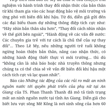
nghiệm và hành trình thay đổi nhận thức của bản thân
từ khi tham gia vào các hoạt động bảo vệ môi trường và
ứng phó với biến đổi khí hậu. Từ đó, diễn giả gửi đến
các đại biểu tham dự những thông điệp tích cực như:
“Hãy nhìn bản thân sâu hơn”, “Thay đổi cách nhìn nhận
về thế giới bên ngoài”, “Hành động về các vấn đề nước:
Các chuyên gia trẻ với tư cách là chủ thể của sự thay
đổi”… Theo Lê My, nếu những người trẻ tuổi không
ngừng hoàn thiện bản thân, nâng cao nhận thức, có
những hành động thiết thực vì môi trường… thì dù
“không cần là nhà báo hoặc nhà truyền thông nhưng
chúng ta có thể chia sẻ về vấn đề biến đổi khí hậu một
cách tích cực và lạc quan nhất”.
Báo cáo
Những tác động của các rủi ro mất an ninh
nguồn nước tới quyền phát triển của phụ nữ tại An
Giang
của TS. Phan Thanh Thanh đã mô tả tình trạng
mất an ninh nguồn nước tại tỉnh An Giang. Diễn giả cho
biết lưu vực sông Mê Kông là nơi sinh sống của hơn 60