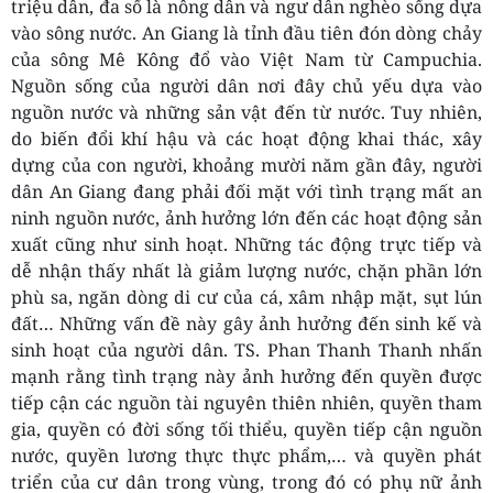
triệu dân, đa số là nông dân và ngư dân nghèo sống dựa
vào sông nước. An Giang là tỉnh đầu tiên đón dòng chảy
của sông Mê Kông đổ vào Việt Nam từ Campuchia.
Nguồn sống của người dân nơi đây chủ yếu dựa vào
nguồn nước và những sản vật đến từ nước. Tuy nhiên,
do biến đổi khí hậu và các hoạt động khai thác, xây
dựng của con người, khoảng mười năm gần đây, người
dân An Giang đang phải đối mặt với tình trạng mất an
ninh nguồn nước, ảnh hưởng lớn đến các hoạt động sản
xuất cũng như sinh hoạt. Những tác động trực tiếp và
dễ nhận thấy nhất là giảm lượng nước, chặn phần lớn
phù sa, ngăn dòng di cư của cá, xâm nhập mặt, sụt lún
đất… Những vấn đề này gây ảnh hưởng đến sinh kế và
sinh hoạt của người dân. TS. Phan Thanh Thanh nhấn
mạnh rằng tình trạng này ảnh hưởng đến quyền được
tiếp cận các nguồn tài nguyên thiên nhiên, quyền tham
gia, quyền có đời sống tối thiểu, quyền tiếp cận nguồn
nước, quyền lương thực thực phẩm,… và quyền phát
triển của cư dân trong vùng, trong đó có phụ nữ ảnh