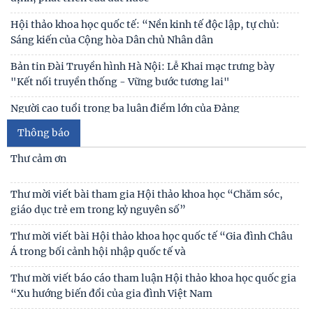
Kế hoạch hành động 100 ngày tập trung xử lý các điểm
nghẽn về chuyển đổi số trong các cơ quan Đảng
Đối thoại ICWA – VASS lần thứ 6: Thúc đẩy quan hệ Đối tác
Chiến lược Toàn diện tăng cường Việt Nam
Đóng góp tích cực vào củng cố môi trường hòa bình, ổn
định, phát triển của đất nước
Hội thảo khoa học quốc tế: “Nền kinh tế độc lập, tự chủ:
Sáng kiến của Cộng hòa Dân chủ Nhân dân
Bản tin Đài Truyền hình Hà Nội: Lễ Khai mạc trưng bày
"Kết nối truyền thống - Vững bước tương lai"
Người cao tuổi trong ba luận điểm lớn của Đảng
Thông báo
Thái độ của học sinh trung học phổ thông ở Hà Nội với vấn
đề bắt nạt trực tuyến
Thư cảm ơn
Viện Hàn lâm Khoa học xã hội Việt Nam và Học viện Chính