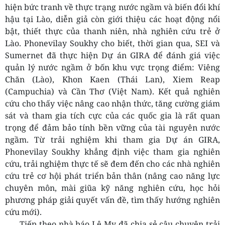
hiện bức tranh về thực trạng nước ngầm và biến đổi khí
hậu tại Lào, diễn giả còn giới thiệu các hoạt động nổi
bật, thiết thực của thanh niên, nhà nghiên cứu trẻ ở
Lào. Phonevilay Soukhy cho biết, thời gian qua, SEI và
Sumernet đã thực hiện Dự án GIRA để đánh giá việc
quản lý nước ngầm ở bốn khu vực trọng điểm: Viêng
Chăn (Lào), Khon Kaen (Thái Lan), Xiem Reap
(Campuchia) và Cần Thơ (Việt Nam). Kết quả nghiên
cứu cho thấy việc nâng cao nhận thức, tăng cường giám
sát và tham gia tích cực của các quốc gia là rất quan
trọng để đảm bảo tính bền vững của tài nguyên nước
ngầm. Từ trải nghiệm khi tham gia Dự án GIRA,
Phonevilay Soukhy khẳng định việc tham gia nghiên
cứu, trải nghiệm thực tế sẽ đem đến cho các nhà nghiên
cứu trẻ cơ hội phát triển bản thân (nâng cao năng lực
chuyên môn, mài giũa kỹ năng nghiên cứu, học hỏi
phương pháp giải quyết vấn đề, tìm thấy hướng nghiên
cứu mới).
Tiếp theo nhà báo Lê My đã chia sẻ câu chuyện trải